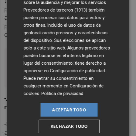
trabajadores. En ese caso, se dificulta un
sobre la audiencia y mejorar los servicios.
poco el procedimiento y se pueden perder
Proveedores de terceros (1913)
también
algunos días para terminar de hacer el
pueden procesar sus datos para estos y
otros fines, incluido el uso de datos de
periodo de consultas y poder tramitar el
geolocalización precisos y características
expediente.
del dispositivo. Sus elecciones se aplican
solo a este sitio web. Algunos proveedores
pueden basarse en el interés legítimo en
"Bajo mi punto de vista, fuerza mayor es
lugar del consentimiento; tiene derecho a
casi todo. Había que preguntarse que no
oponerse en
Configuración de publicidad
.
es fuerza mayor"
Puede retirar su consentimiento en
cualquier momento en
Configuración de
cookies
.
Política de privacidad
-
¿Qué supuestos están considerados como
no de fuerza mayor?
ACEPTAR TODO
-Eso es lo que tiene que delimitar la
RECHAZAR TODO
administración. Bajo mi punto de vista,