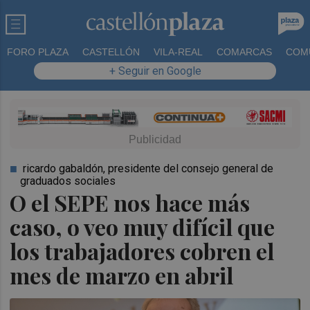
FORO PLAZA
CASTELLÓN
VILA-REAL
COMARCAS
COM
+ Seguir en Google
ricardo gabaldón, presidente del consejo general de
graduados sociales
O el SEPE nos hace más
caso, o veo muy difícil que
los trabajadores cobren el
mes de marzo en abril