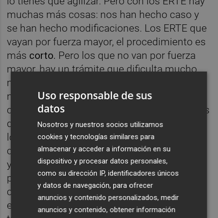
lo tienes que agilizar. Pero con los ERTE hay
muchas más cosas: nos han hecho caso y
se han hecho modificaciones. Los ERTE que
vayan por fuerza mayor, el procedimiento es
más
corto.
Pero los que no van por fuerza
mayor, hay un trámite que dificulta mucho
más la constitución de comisión
Uso responsable de sus
negociadora y de consultas. En esta
datos
comisión, si la empresa tiene representantes
de personal, no habrá problema, pero si no
Nosotros y nuestros socios utilizamos
los tiene, esa comisión tiene que ponerse en
cookies y tecnologías similares para
almacenar y acceder a información en su
contacto con los sindicatos representativos
dispositivo y procesar datos personales,
y eso puede dificultar un poco más el
como su dirección IP, identificadores únicos
proceso. Se podía haber hecho, con una
y datos de navegación, para ofrecer
comisión con los trabajadores de la
anuncios y contenido personalizados, medir
empresa, elegidos por los mismos
anuncios y contenido, obtener información