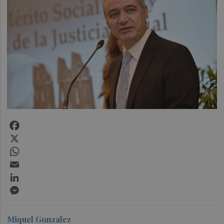
Facebook
X
WhatsApp
Email
LinkedIn
Messenger
Miquel Gonzalez