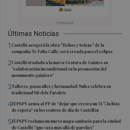
Últimas Noticias
1
Castelló acogerá la obra "Helios y Selene" de la
compañía Te Falta Calle: será creada para el eclipse
2
Castelló traslada a la nueva Gestora de Gaiates su
"colaboración incondicional en la promoción del
monumento gaiatero"
3
Talleres, pasacalles y hermandad: Nules celebra su
tradicional Nit dels Farolets
4
El PSPV acusa al PP de "dejar que crezca un 31 % la lista
de espera" en los centros de día de Castellón
5
El PSPV reclama un nuevo mapa sanitario para la ciudad
de Castelló "que vaya más allá de parches"