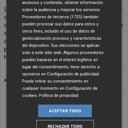
anuncios y contenido, obtener información
La Comunitat "aspira" a tener los recursos per
sobre la audiencia y mejorar los servicios.
cápita igual que la media en el nuevo modelo,
Proveedores de terceros (1725)
también
pueden procesar sus datos para estos y
después de haber "arrastrado" el 'statu quo' de
otros fines, incluido el uso de datos de
salida desde el Gobierno de
Aznar
. "Ahora
geolocalización precisos y características
deseamos que se cambie esa situación,
del dispositivo. Sus elecciones se aplican
partamos de cero y hagamos las cosas bien",
solo a este sitio web. Algunos proveedores
ha manifestado.
pueden basarse en el interés legítimo en
lugar del consentimiento; tiene derecho a
oponerse en
Configuración de publicidad
.
ARCHIVADO EN
ICA
SOL
Puede retirar su consentimiento en
cualquier momento en
Configuración de
cookies
.
Política de privacidad
ACEPTAR TODO
RECHAZAR TODO