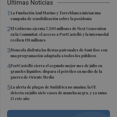
Últimas Noticias
1
La Fundación Azul Marino y Torreblanca inician una
campaña de sensibilización sobre la posidonia
2
El Gobierno ejecuta 7.200 millones de Next Generation
en la Comunitat: el acceso a PortCastelló y la intermodal
reciben 191 millones
3
Moncofa disfruta las fiestas patronales de Sant Roc con
una programación adaptada a todos los públicos
4
PortCastelló cierra el segundo mejor mes de julio en
graneles líquidos: dispara el petróleo en medio de la
guerra de Oriente Medio
5
La alerta de plagas de Sudáfrica no amaina: la UE
detecta en julio siete casos de mancha negra, y ya suma
15 este año