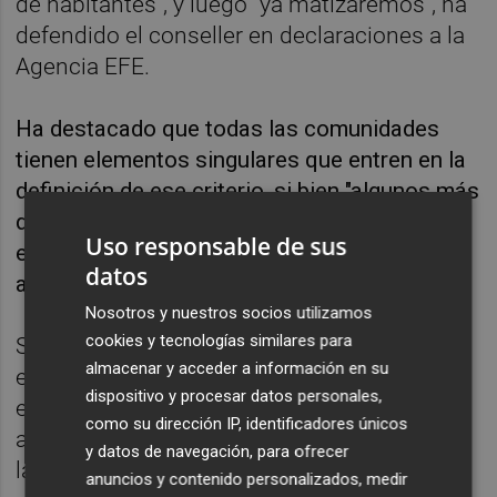
de habitantes", y luego "ya matizaremos", ha
defendido el conseller en declaraciones a la
Agencia EFE.
Ha destacado que todas las comunidades
tienen elementos singulares que entren en la
definición de ese criterio, si bien "algunos más
que otros", y por eso se está trabajando con
Uso responsable de sus
el Ministerio en el criterio de población
datos
ajustada.
Nosotros y nuestros socios utilizamos
cookies y tecnologías similares para
Soler ha señalado que para los fondos
almacenar y acceder a información en su
extraordinarios covid ha sido "muy positivo"
dispositivo y procesar datos personales,
el criterio de población ajustada, y ahora
como su dirección IP, identificadores únicos
además hay un diálogo bilateral con todas
y datos de navegación, para ofrecer
las Comunidades Autónomas para definirlo.
anuncios y contenido personalizados, medir