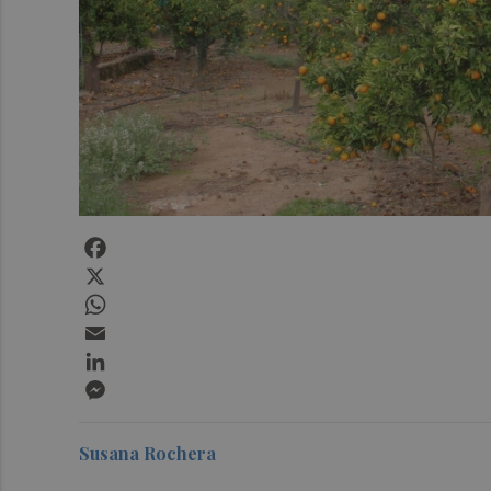
Facebook
X
WhatsApp
Email
LinkedIn
Messenger
Susana Rochera