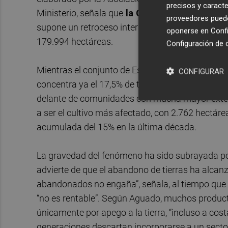
precisos y caracte
Ministerio, señala que
la Comunitat Valencian
proveedores pueden
supone un retroceso interanual del 2,01% y eleva
oponerse en
Confi
179.994 hectáreas.
Configuración de 
Mientras el conjunto de España logra recuperar 
CONFIGURAR
concentra ya el 17,5% de todas las tierras aban
delante de comunidades con mucha mayor extensió
a ser el cultivo más afectado, con 2.762 hectáre
acumulada del 15% en la última década.
La gravedad del fenómeno ha sido subrayada po
advierte de que el abandono de tierras ha alca
abandonados no engaña”, señala, al tiempo que 
“no es rentable”. Según Aguado, muchos produc
únicamente por apego a la tierra, “incluso a cost
generaciones descartan incorporarse a un sector