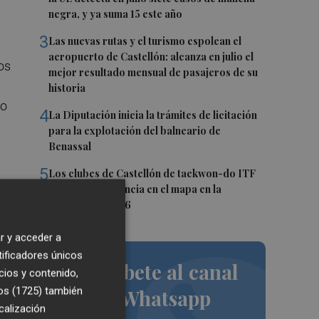
negra, y ya suma 15 este año
3
Las nuevas rutas y el turismo espolean el
aeropuerto de Castellón: alcanza en julio el
os
mejor resultado mensual de pasajeros de su
historia
so
4
La Diputación inicia la trámites de licitación
para la explotación del balneario de
Benassal
5
Los clubes de Castellón de taekwon-do ITF
las
ponen a la provincia en el mapa en la
temporada 25/26
r y acceder a
tificadores únicos
Suscríbete al canal
cios y contenido,
os (1725)
también
de Whatsapp
calización