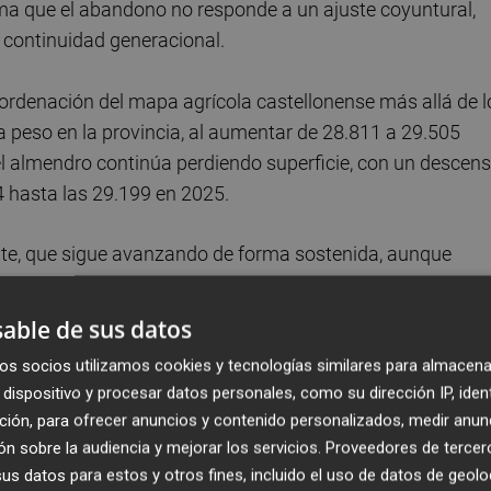
rma que el abandono no responde a un ajuste coyuntural,
y continuidad generacional.
reordenación del mapa agrícola castellonense más allá de l
na peso en la provincia, al aumentar de 28.811 a 29.505
 el almendro continúa perdiendo superficie, con un descen
4 hasta las 29.199 en 2025.
ate, que sigue avanzando de forma sostenida, aunque
absolutos. En 2025 alcanza las 1.146 hectáreas, frente a 
omo alternativa para algunos productores en búsqueda de
able de sus datos
os socios utilizamos cookies y tecnologías similares para almacena
dispositivo y procesar datos personales, como su dirección IP, iden
uperficie cultivada
ción, para ofrecer anuncios y contenido personalizados, medir anun
n sobre la audiencia y mejorar los servicios.
Proveedores de tercer
ntexto autonómico especialmente preocupante. Un estudio
s datos para estos y otros fines, incluido el uso de datos de geolo
ltores (AVA-ASAJA), a partir de la encuesta Esyrce del