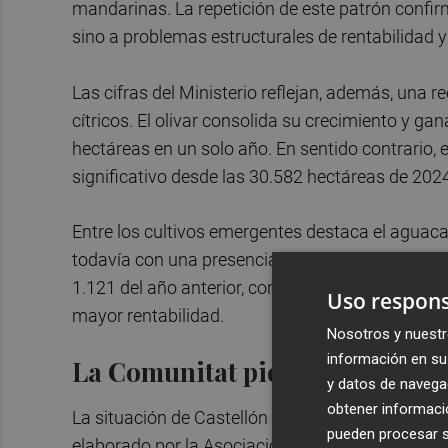
mandarinas. La repetición de este patrón confi
sino a problemas estructurales de rentabilidad 
Las cifras del Ministerio reflejan, además, una 
cítricos. El olivar consolida su crecimiento y ga
hectáreas en un solo año. En sentido contrario,
significativo desde las 30.582 hectáreas de 202
Entre los cultivos emergentes destaca el aguac
todavía con una presencia limitada en términos 
1.121 del año anterior, confirmando su papel c
Uso respons
mayor rentabilidad.
Nosotros y nuestr
información en su 
La Comunitat pierde un 2% de s
y datos de navega
obtener informació
La situación de Castellón se enmarca en un co
pueden procesar su
elaborado por la Asociación Valenciana de Agricu