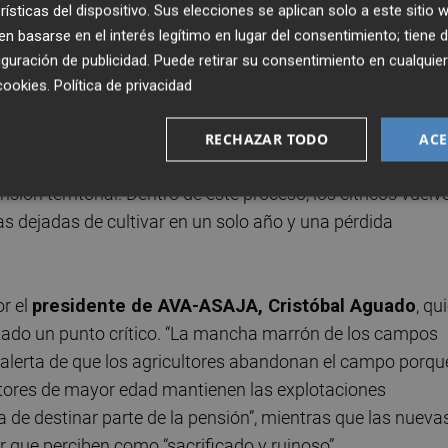
rísticas del dispositivo. Sus elecciones se aplican solo a este sitio
a dejó de cultivar 3.548 hectáreas en 2025
, lo que
 basarse en el interés legítimo en lugar del consentimiento; tiene 
 la superficie total abandonada hasta un récord histórico
guración de publicidad
. Puede retirar su consentimiento en cualqu
cookies
.
Política de privacidad
ligeramente superficie agraria, la Comunitat Valenciana
RECHAZAR TODO
ACE
donadas del país, encabezando el ranking nacional por
n territorial. Dentro de este proceso, los cítricos vuelv
as dejadas de cultivar en un solo año y una pérdida
r el
presidente de AVA-ASAJA, Cristóbal Aguado
, qu
nzado un punto crítico. “La mancha marrón de los campos
alerta de que los agricultores abandonan el campo porqu
tores de mayor edad mantienen las explotaciones
a de destinar parte de la pensión”, mientras que las nueva
 que perciben como “sacrificado y ruinoso”.