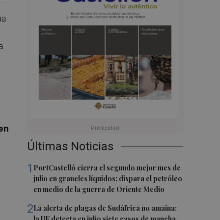
úa
a
en
Últimas Noticias
1
PortCastelló cierra el segundo mejor mes de
julio en graneles líquidos: dispara el petróleo
en medio de la guerra de Oriente Medio
2
La alerta de plagas de Sudáfrica no amaina:
la UE detecta en julio siete casos de mancha