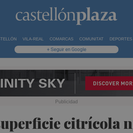
STELLÓN
VILA-REAL
COMARCAS
COMUNITAT
DEPORTES
+ Seguir en Google
uperficie citrícola n