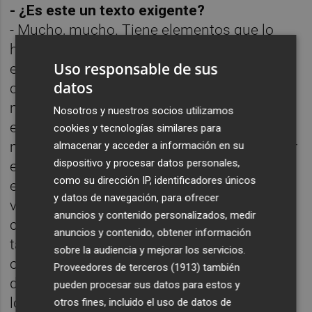
- ¿Es este un texto exigente?
- Mucho, mucho. Tiene elementos que lo
hacen muy complicado, como que sea una
Uso responsable de sus
entrevista. Pero además de eso, pienso que
datos
cuando las emociones son más obvias o
más claras, no digo que sea más fácil, pero
Nosotros y nuestros socios utilizamos
el mapa del actor está más claro. Siempre
cookies y tecnologías similares para
me ha parecido interesante que la gente, por
almacenar y acceder a información en su
dispositivo y procesar datos personales,
ejemplo, diga que está bien y, sin embargo,
como su dirección IP, identificadores únicos
esté muy mal y no lo quiera contar. En la
y datos de navegación, para ofrecer
vida, más allá de las conversaciones con
anuncios y contenido personalizados, medir
cierta injundias, decimos cosas mientras
anuncios y contenido, obtener información
tapamos lo que nos sucede realmente. El
sobre la audiencia y mejorar los servicios.
oficio del actor es un eso precisamente. La
Proveedores de terceros (1913)
también
dificultad está ahí, que el texto se imponga a
pueden procesar sus datos para estos y
lo que te suceda.
otros fines, incluido el uso de datos de