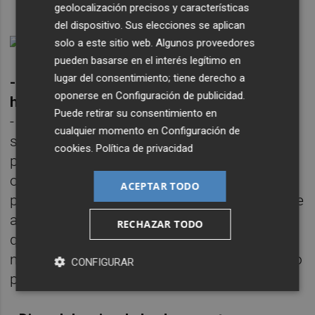
geolocalización precisos y características
del dispositivo. Sus elecciones se aplican
solo a este sitio web. Algunos proveedores
pueden basarse en el interés legítimo en
lugar del consentimiento; tiene derecho a
- ¿Te impone que el personaje sea real y
oponerse en
Configuración de publicidad
.
haya vivido lo que tú dramatizas?
Puede retirar su consentimiento en
- Para mí es una motivación. Como actor
cualquier momento en
Configuración de
siempre me ha motivado encarnas
cookies
.
Política de privacidad
personajes que son reales porque me
obsesiona intentar no parecer un actor. Los
ACEPTAR TODO
piropos que más recuerdos, algunos de hace
años y aún no los olvido, es que me digan
RECHAZAR TODO
que yo no soy actor, sino otra cosa. No se
me ocurre mejor piropo para un actor que no
CONFIGURAR
parecerlo.