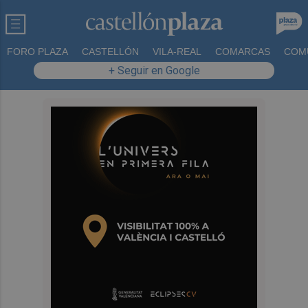
FORO PLAZA
CASTELLÓN
VILA-REAL
COMARCAS
COM
+ Seguir en Google