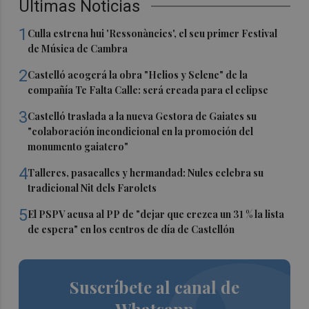
Últimas Noticias
1
Culla estrena hui 'Ressonàncies', el seu primer Festival
de Música de Cambra
2
Castelló acogerá la obra "Helios y Selene" de la
compañía Te Falta Calle: será creada para el eclipse
3
Castelló traslada a la nueva Gestora de Gaiates su
"colaboración incondicional en la promoción del
monumento gaiatero"
4
Talleres, pasacalles y hermandad: Nules celebra su
tradicional Nit dels Farolets
5
El PSPV acusa al PP de "dejar que crezca un 31 % la lista
de espera" en los centros de día de Castellón
Suscríbete al canal de