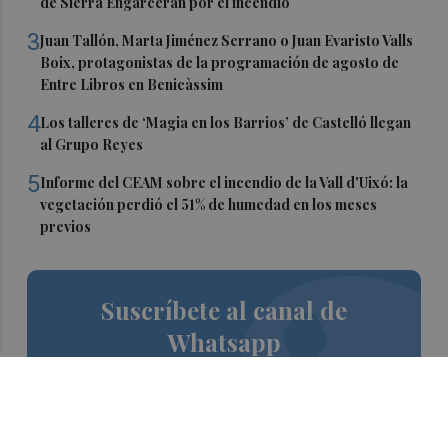
de Sierra Engarcerán por el incendio
3
Juan Tallón, Marta Jiménez Serrano o Juan Evaristo Valls
Boix, protagonistas de la programación de agosto de
Entre Libros en Benicàssim
4
Los talleres de ‘Magia en los Barrios’ de Castelló llegan
al Grupo Reyes
5
Informe del CEAM sobre el incendio de la Vall d'Uixó: la
vegetación perdió el 51% de humedad en los meses
previos
Suscríbete al canal de
Whatsapp
Siempre al día de las últimas noticias
¡Quiero suscribirme!