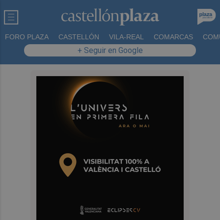
FORO PLAZA
CASTELLÓN
VILA-REAL
COMARCAS
COM
+ Seguir en Google