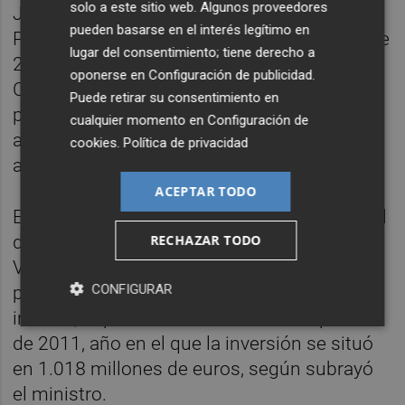
solo a este sitio web. Algunos proveedores
José Luis Ábalos destacó que los
pueden basarse en el interés legítimo en
Presupuestos Generales del Estado (PGE) de
lugar del consentimiento; tiene derecho a
2019 son "los más ventajosos" para la
oponerse en
Configuración de publicidad
.
Comunitat Valenciana resaltó, entre otras
Puede retirar su consentimiento en
partidas, la inversión en cercanías, que
cualquier momento en
Configuración de
aumenta un 62,5% respecto a la del año
cookies
.
Política de privacidad
anterior.
ACEPTAR TODO
En total, Fomento destinará en 2019 un total
RECHAZAR TODO
de 1.033 millones de euros a la Comunitat
Valenciana, 433 millones más que el año
CONFIGURAR
pasado, por lo que la región recupera e,
incluso, supera los niveles inversión pública
de 2011, año en el que la inversión se situó
en 1.018 millones de euros, según subrayó
el ministro.