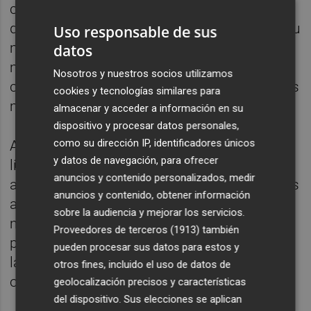
cumplimiento". En este sentido, el dirigente
destacó que desde el cambio de Gobierno su
Uso responsable de sus
ministerio ha licitado obras por valor de 700
datos
millones de euros, "lo que supone un
Nosotros y nuestros socios utilizamos
crecimiento del 190%, 460 millones de euros
cookies y tecnologías similares para
más".
almacenar y acceder a información en su
dispositivo y procesar datos personales,
como su dirección IP, identificadores únicos
Al respecto, el ministro reconoció que, en
y datos de navegación, para ofrecer
líneas generales, no "no se trata de nuevos
anuncios y contenido personalizados, medir
anuncios" sino de "cumplir con los proyectos
anuncios y contenido, obtener información
atrasados". En cuanto al corredor, en la
sobre la audiencia y mejorar los servicios.
misma línea, subrayó que el incremento
Proveedores de terceros (1913)
también
presupuestario "no permite un adelanto de
pueden procesar sus datos para estos y
las fechas previstas porque las fechas eran
otros fines, incluido el uso de datos de
optimistas".
geolocalización precisos y características
del dispositivo. Sus elecciones se aplican