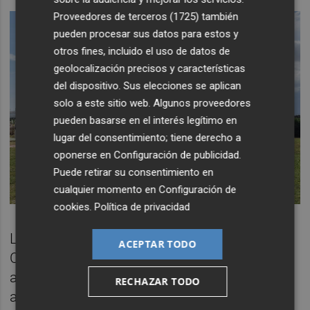
Proveedores de terceros (1725)
también
pueden procesar sus datos para estos y
otros fines, incluido el uso de datos de
geolocalización precisos y características
del dispositivo. Sus elecciones se aplican
solo a este sitio web. Algunos proveedores
pueden basarse en el interés legítimo en
lugar del consentimiento; tiene derecho a
oponerse en
Configuración de publicidad
.
Puede retirar su consentimiento en
cualquier momento en
Configuración de
cookies
.
Política de privacidad
La propuesta elevada por el Ayuntamiento a
ACEPTAR TODO
Costas detalla de manera somera la
actuación urbanística. Según el acuerdo
RECHAZAR TODO
aprobado por la Junta de Gobierno Local, la