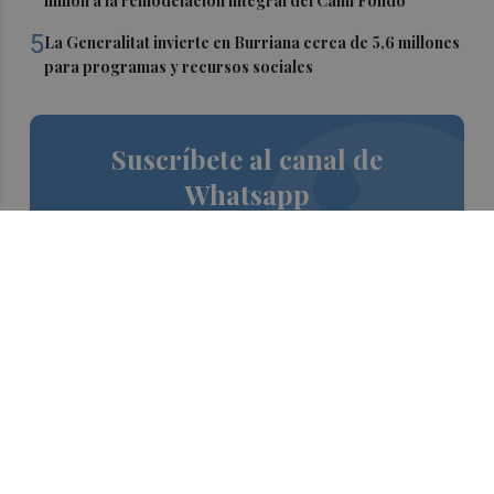
millón a la remodelación integral del Camí Fondo
5
La Generalitat invierte en Burriana cerca de 5,6 millones
para programas y recursos sociales
Suscríbete al canal de
Whatsapp
Siempre al día de las últimas noticias
¡Quiero suscribirme!