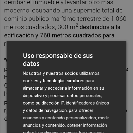
derribar el inmueble y levantar otro más
moderno, ocupando una superficie total de
dominio público marítimo-terrestre de 1.060
2
metros cuadrados, 300 m
destinados a la
edificación y 760 metros cuadrados
para
renovar una zona de varada.
Uso responsable de sus
"Como administración pública tenemos
datos
preferencia para solicitar la cesión y es lo que
Nosotros y nuestros socios utilizamos
hemos hecho. La concesión que tenía el
cookies y tecnologías similares para
Círculo Mercantil sobre este edificio caducó
almacenar y acceder a información en su
hace bastante tiempo. Ahora,
hay dos
dispositivo y procesar datos personales,
proyectos porque el expediente no está
como su dirección IP, identificadores únicos
resuelto
.", afirma López, en referencia al fallo
y datos de navegación, para ofrecer
anuncios y contenido personalizados, medir
del Tribunal Supremo.
anuncios y contenido, obtener información
sobre la audiencia y mejorar los servicios.