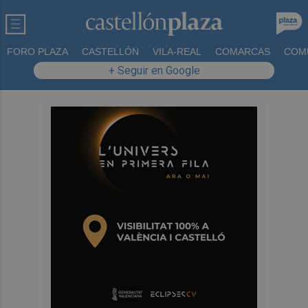
FORO PLAZA
CASTELLÓN
VILA-REAL
COMARCAS
COM
+ Seguir en Google