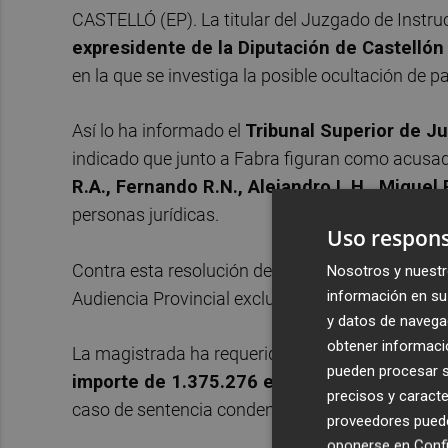
CASTELLÓ (EP). La titular del Juzgado de Instruc
expresidente de la Diputación de Castellón
en la que se investiga la posible ocultación de p
Así lo ha informado el
Tribunal Superior de J
indicado que junto a Fabra figuran como acusad
R.A., Fernando R.N., Alejandro L.H., Miguel P
personas jurídicas.
Uso respons
Contra esta resolución de la jueza solo cabe rec
Nosotros y nuestr
información en su 
Audiencia Provincial exclusivamente en relación
y datos de navega
obtener informació
La magistrada ha requerido a todos los acusad
pueden procesar su
importe de 1.375.276 euros
a fin de asegurar
precisos y caracte
caso de sentencia condenatoria.
proveedores pueden
oponerse en
Confi