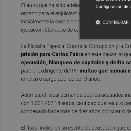
El auto, que ha sido adelantado por Radio Castel
Configuración de 
órgano para el enjuiciamiento y fallo de esta cau
inicialmente la comisión de delitos de alzamient
CONFIGURAR
ejecución, blanqueo de capitales y cohecho.
La Fiscalía Especial Contra la Corrupción y la 
prisión para Carlos Fabra
en esta causa, al q
ejecución, blanqueo de capitales y delito 
para el exdirigente del PP
multas que suman m
empleo o cargo público por 3 años.
Además, el fiscal demanda que los acusados in
con 1.031.457,14 euros, cantidad que resultó pe
condenado hace más de diez años por cuatro deli
El fiscal indica en su escrito de acusación que, 