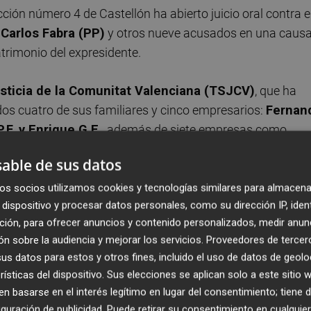
ción número 4 de Castellón ha abierto juicio oral contra e
 Carlos Fabra (PP)
y otros nueve acusados en una caus
atrimonio del expresidente.
usticia de la Comunitat Valenciana (TSJCV)
, que ha
os cuatro de sus familiares y cinco empresarios:
Fernan
.F. y Enrique G.E.
, además de siete empresas como
able de sus datos
urso de reforma ante el propio juzgado o de queja ante la
os socios utilizamos cookies y tecnologías similares para almacena
dispositivo y procesar datos personales, como su dirección IP, iden
 con la situación personal de los encausados.
ción, para ofrecer anuncios y contenido personalizados, medir anun
n sobre la audiencia y mejorar los servicios.
Proveedores de tercer
os para que presten una
fianza conjunta y solidaria por
s datos para estos y otros fines, incluido el uso de datos de geolo
 las responsabilidades civiles que se les pudiera imponer 
rísticas del dispositivo. Sus elecciones se aplican solo a este sitio
 basarse en el interés legítimo en lugar del consentimiento; tiene 
guración de publicidad
. Puede retirar su consentimiento en cualqu