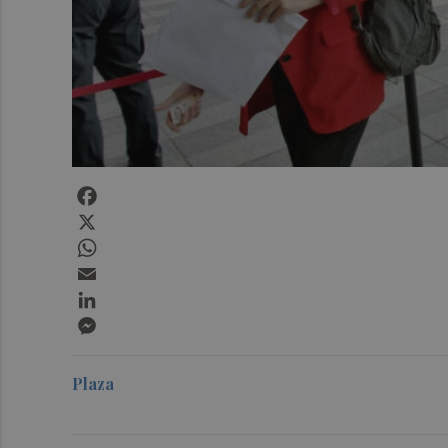
Facebook
X
WhatsApp
Email
LinkedIn
Messenger
Plaza