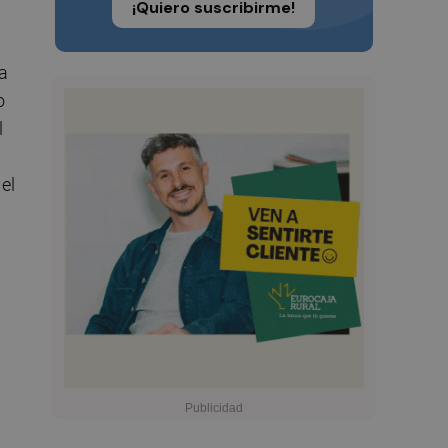
¡Quiero suscribirme!
ca
o
l
el