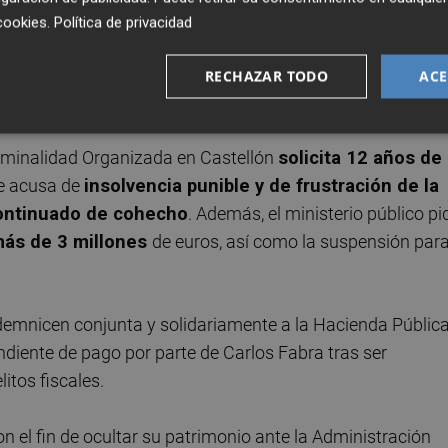
lón, señala la Audiencia Provincial de Castellón como
cookies
.
Política de privacidad
sa, en la que la Fiscalía y la Abogacía del Estado aprecian
o de bienes/insolvenvencia punible, y frustración de la
RECHAZAR TODO
ACE
Criminalidad Organizada en Castellón
solicita 12 años de
ue acusa de
insolvencia punible y de frustración de la
continuado de cohecho
. Además, el ministerio público pi
ás de 3 millones
de euros, así como la suspensión par
demnicen conjunta y solidariamente a la Hacienda Públic
ndiente de pago por parte de Carlos Fabra tras ser
tos fiscales.
con el fin de ocultar su patrimonio ante la Administración