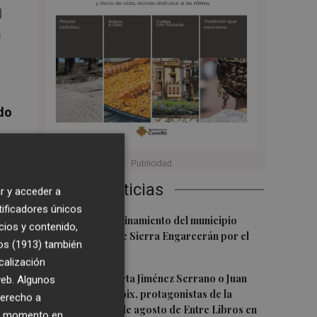
l
a
do
Últimas Noticias
r y acceder a
tificadores únicos
1
Levantan el confinamiento del municipio
cios y contenido,
castellonense de Sierra Engarcerán por el
os (1913)
también
incendio
calización
en
2
Juan Tallón, Marta Jiménez Serrano o Juan
 web. Algunos
Evaristo Valls Boix, protagonistas de la
derecho a
programación de agosto de Entre Libros en
ier momento en