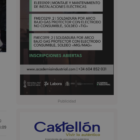
9
3:09