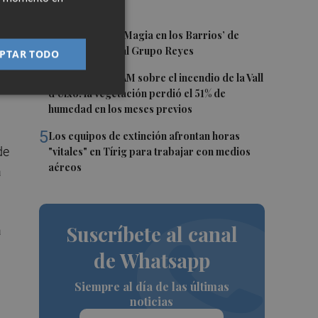
Benicàssim
3
Los talleres de ‘Magia en los Barrios’ de
Castelló llegan al Grupo Reyes
PTAR TODO
4
Informe del CEAM sobre el incendio de la Vall
d'Uixó: la vegetación perdió el 51% de
humedad en los meses previos
5
Los equipos de extinción afrontan horas
de
"vitales" en Tírig para trabajar con medios
aéreos
a
Suscríbete al canal
a
de Whatsapp
Siempre al día de las últimas
noticias