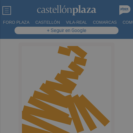
FORO PLAZA
CASTELLÓN
VILA-REAL
COMARCAS
COM
+ Seguir en Google