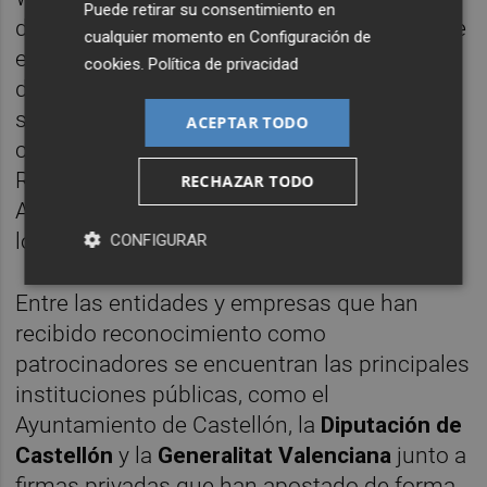
Puede retirar su consentimiento en
de la provincia de Castellón que disponen de
cualquier momento en
Configuración de
este reconocimiento internacional. Un
cookies
.
Política de privacidad
distintivo que avala el nivel organizativo, la
seguridad y la calidad de ambas
ACEPTAR TODO
competiciones, por el Club d’Atletisme
Running Castelló, en coordinación con el
RECHAZAR TODO
Ayuntamiento de Castellón, que ya ultiman
los preparativos.
CONFIGURAR
Entre las entidades y empresas que han
recibido reconocimiento como
patrocinadores se encuentran las principales
instituciones públicas, como el
Ayuntamiento de Castellón, la
Diputación de
Castellón
y la
Generalitat Valenciana
junto a
firmas privadas que han apostado de forma