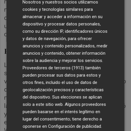
nacional e internacional, proyectando el
Nosotros y nuestros socios utilizamos
nombre de Castelló en lo más alto del mapa
cookies y tecnologías similares para
almacenar y acceder a información en su
del running y convirtiendo cada edición en
dispositivo y procesar datos personales,
un ejemplo de colaboración, esfuerzo
como su dirección IP, identificadores únicos
compartido y excelencia.”
y datos de navegación, para ofrecer
anuncios y contenido personalizados, medir
Epicentro del atletismo popular
anuncios y contenido, obtener información
sobre la audiencia y mejorar los servicios.
Las carreras, que suman una edición más y
Proveedores de terceros (1913)
también
se celebrarán el próximo 22 de febrero,
pueden procesar sus datos para estos y
volverán a convertir Castellón en el epicentro
otros fines, incluido el uso de datos de
del atletismo y del deporte popular, con
geolocalización precisos y características
miles de corredoras y corredores tomando
del dispositivo. Sus elecciones se aplican
solo a este sitio web. Algunos proveedores
las calles de la ciudad. La Marató bp Castelló
pueden basarse en el interés legítimo en
y el 10K FACSA Castelló cuentan con la
lugar del consentimiento; tiene derecho a
etiqueta Road Race Label otorgada por
oponerse en
Configuración de publicidad
.
World Athletics, siendo las únicas pruebas