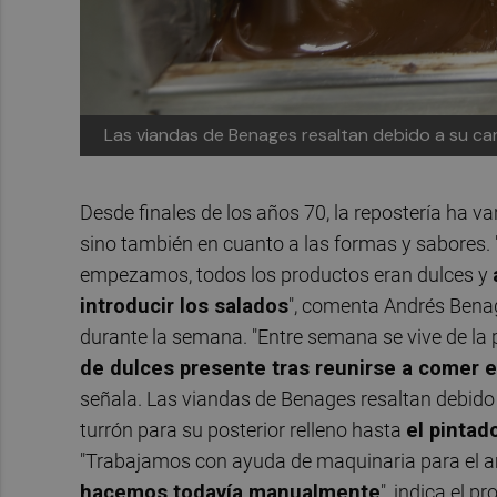
Las viandas de Benages resaltan debido a su car
Desde finales de los años 70, la repostería ha v
sino también en cuanto a las formas y sabores. 
empezamos, todos los productos eran dulces y
introducir los salados
", comenta Andrés Benage
durante la semana. "Entre semana se vive de la 
de dulces presente tras reunirse a comer e
señala. Las viandas de Benages resaltan debido
turrón para su posterior relleno hasta
el pintad
"Trabajamos con ayuda de maquinaria para el a
hacemos todavía manualmente
", indica el p