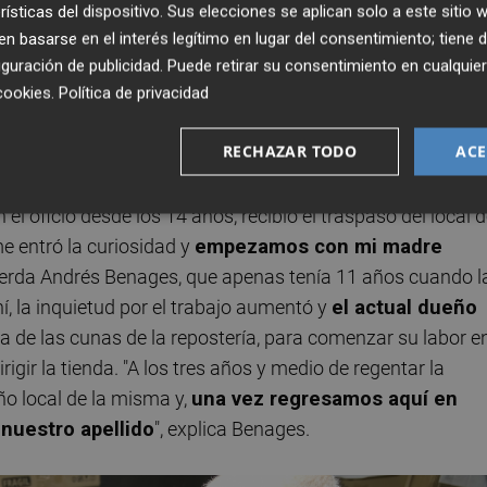
rísticas del dispositivo. Sus elecciones se aplican solo a este sitio
tomar un café. Así, el comercio se adentra en la trastiend
 basarse en el interés legítimo en lugar del consentimiento; tiene 
en
un profundo obrador, que guarda el alma de la
guración de publicidad
. Puede retirar su consentimiento en cualqu
idad
que proporciona la labor manual.
cookies
.
Política de privacidad
a
RECHAZAR TODO
ACE
elería Benages se remonta al 1 de noviembre de 1975
,
l oficio desde los 14 años, recibió el traspaso del local 
e entró la curiosidad y
empezamos con mi madre
cuerda Andrés Benages, que apenas tenía 11 años cuando l
hí, la inquietud por el trabajo aumentó y
el actual dueño
na de las cunas de la repostería, para comenzar su labor e
ir la tienda. "A los tres años y medio de regentar la
o local de la misma y,
una vez regresamos aquí en
nuestro apellido
", explica Benages.