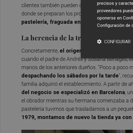
precisos y caracte
clientes también pueden detener su jornada para 
proveedores pueden
donde se preparan los productos elaborados, y 
oponerse en
Confi
pastelería, fraguada en la precisión y la cal
Configuración de 
La herencia de la tradición pasteler
CONFIGURAR
Concretamente,
el origen de la actual past
cuando el padre de Andrés y Susana Benages, en e
manos de los anteriores dueños. "Poco a poco m
despachando los sábados por la tarde
", re
familia adquirió el establecimiento. A partir de a
del negocio se especializó en Barcelona
, u
el obrador mientras su hermana comenzaba a dirig
pastelería tuvimos que trasladarnos a un pequeñ
1979, montamos de nuevo la tienda ya con 