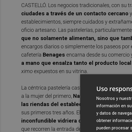
CASTELLÓ. Los negocios tradicionales, con su t
ciudades a través de un contacto cercano
y
establecimientos, siempre cuidados y extrañament
oficio artesano. Las pastelerías, particularment
que no solamente alimentan, sino que ta
encargos diarios o simplemente los paseos por el 
cafetería
Benages
encarna desde su comercio y
a mano que ensalza tanto el producto loca
ximo
expuestos en su vitrina.
La céntrica pastelería castellonense, regentad
Uso respons
a la mujer del primero,
Nati García
, cumple est
Nosotros y nuestr
las riendas del establecimiento
, que mantuvo
información en su 
sus primeros tres años. El local, dividido en tres
y datos de navega
inconfundible vidriera decorada y la serie 
obtener informació
pueden procesar su
que recorren la entrada del negocio. Con todo, el 