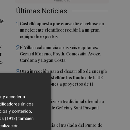
Últimas Noticias
del
1
Castelló apuesta por convertir el eclipse en
un referente científico: recibirá a un gran
equipo de expertos
y
2
El Villarreal anuncia a sus seis capitanes:
r
Gerard Moreno, Foyth, Comesaña, Ayoze,
Cardona y Logan Costa
 o
3
Otra inyección para el desarrollo de energía
renovable en Castellón: los fondos de la UE
destinan 19 millones a proyectos de 11
to
municipios
ra
r y acceder a
4
El Villarreal realiza su tradicional ofrenda a
tificadores únicos
la Mare de Déu de Gràcia y Sant Pasqual
cios y contenido,
Baylón
s—
os (1913)
también
5
Vila-real denuncia el traslado del Punto de
calización