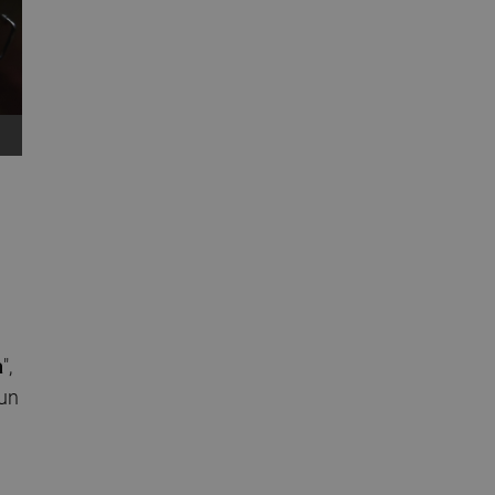
a
",
 un