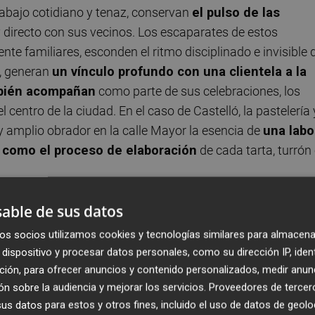
rabajo cotidiano y tenaz, conservan
el pulso de las
 directo con sus vecinos. Los escaparates de estos
e familiares, esconden el ritmo disciplinado e invisible 
e, generan
un vínculo profundo con una clientela a la
mbién acompañan
como parte de sus celebraciones, los
centro de la ciudad. En el caso de Castelló, la pastelería 
 amplio obrador en la calle Mayor la esencia de
una labo
l como el proceso de elaboración
de cada tarta, turrón
a ahora por los hermanos
able de sus datos
Andrés
y
Susana Benages
, jun
e año
medio siglo desde que el padre de ambos toma
os socios utilizamos cookies y tecnologías similares para almacena
 el apellido de los antiguos propietarios, Blasco, durante
dispositivo y procesar datos personales, como su dirección IP, iden
 secciones, invita al acceso a la tienda mediante
una
ción, para ofrecer anuncios y contenido personalizados, medir anun
de productos
—desde bombones hasta aperitivos salado
n sobre la audiencia y mejorar los servicios.
Proveedores de tercer
s datos para estos y otros fines, incluido el uso de datos de geolo
trabajo se desarrolla detrás de su parte visible, donde los