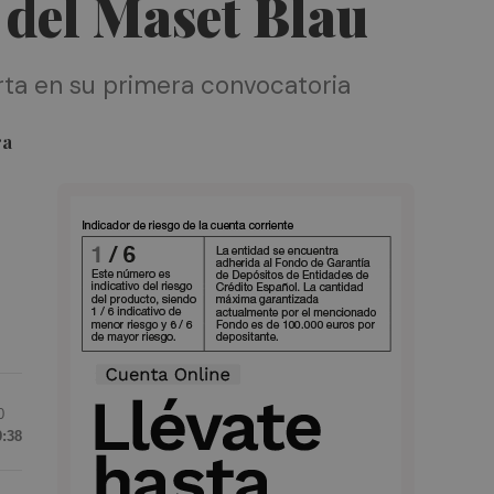
o del Maset Blau
erta en su primera convocatoria
ra
0
9:38