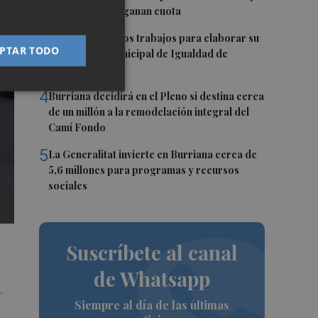
los extranjeros ganan cuota
3
Vila-real inicia los trabajos para elaborar su
PTAR TODO
primer Plan Municipal de Igualdad de
Oportunidades
4
Burriana decidirá en el Pleno si destina cerca
de un millón a la remodelación integral del
Camí Fondo
5
La Generalitat invierte en Burriana cerca de
5,6 millones para programas y recursos
sociales
Suscríbete al canal
de Whatsapp
.
Siempre al día de las últimas