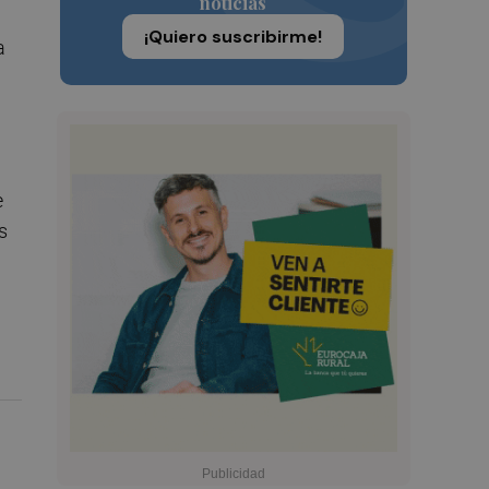
noticias
¡Quiero suscribirme!
a
e
s