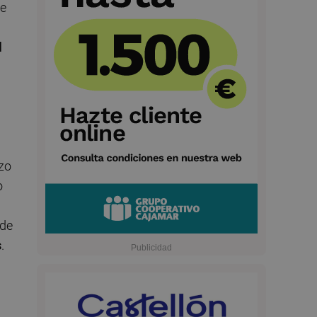
de
l
azo
o
 de
s
.