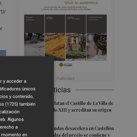
n
tir
r
r y acceder a
Últimas Noticias
tificadores únicos
cios y contenido,
1
Investigadores datan el Castillo de La Villa de
os (1725)
también
El Toro en el siglo XIII y acreditan su origen
calización
cristiano
 web. Algunos
derecho a
2
La venta de viviendas desacelera en Castellón
ier momento en
y cae un 15%: el alza del precio se contiene y