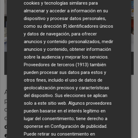
cookies y tecnologías similares para
almacenar y acceder a información en su
dispositivo y procesar datos personales,
como su dirección IP, identificadores únicos
y datos de navegación, para ofrecer
anuncios y contenido personalizados, medir
anuncios y contenido, obtener información
La historia del horno se entrelaza con la de la
sobre la audiencia y mejorar los servicios.
familia Adell durante más de un siglo. -
Foto:
Proveedores de terceros (1913)
también
ANTONIO PRADAS
pueden procesar sus datos para estos y
otros fines, incluido el uso de datos de
geolocalización precisos y características
Al detalle, detrás de cada barra u hogaza de
del dispositivo. Sus elecciones se aplican
pan se engrana una rutina diaria que
solo a este sitio web. Algunos proveedores
comienza cuando buena parte de la ciudad
pueden basarse en el interés legítimo en
duerme. Así,
la jornada arranca poco
lugar del consentimiento; tiene derecho a
después de la una de la madrugada con el
oponerse en
Configuración de publicidad
.
Puede retirar su consentimiento en
encendido del horno de leña
, un proceso