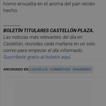
horno envuelta en el aroma del pan recién
hecho.
________
BOLET
Í
N
TITULARES
CASTELL
ÓN
PLAZA.
Las noticias m
á
s relevantes del d
í
a en
Castelló
n
, reunidas cada ma
ñana en un solo
correo para empezar el d
í
a informado.
Suscr
í
bete
gratis al
bolet
í
n
aqu
í
.
ARCHIVADO EN
CASTELLÓ
COMERCIOS
PANADERO