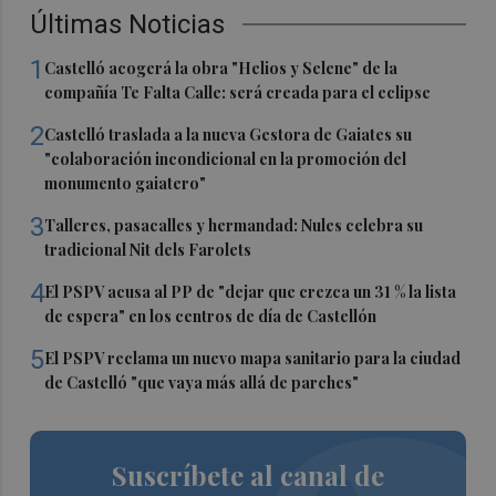
Últimas Noticias
1
Castelló acogerá la obra "Helios y Selene" de la
compañía Te Falta Calle: será creada para el eclipse
2
Castelló traslada a la nueva Gestora de Gaiates su
"colaboración incondicional en la promoción del
monumento gaiatero"
3
Talleres, pasacalles y hermandad: Nules celebra su
tradicional Nit dels Farolets
4
El PSPV acusa al PP de "dejar que crezca un 31 % la lista
de espera" en los centros de día de Castellón
5
El PSPV reclama un nuevo mapa sanitario para la ciudad
de Castelló "que vaya más allá de parches"
Suscríbete al canal de