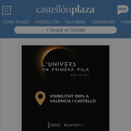
FORO PLAZA
CASTELLÓN
VILA-REAL
COMARCAS
COM
+ Seguir en Google