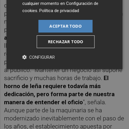
cualquier momento en
Configuración de
que marca el ritmo de todo el trabajo
cookies
.
Política de privacidad
posterior. Mientras el combustible quema, la
masa se prepara, se elaboran las piezas de
ACEPTAR TODO
pan y,
una vez alcanza la temperatura
adecuada, comienza el horneado
. Después
RECHAZAR TODO
llega el turno de los
pastissets de boniato
, los
rollitos o las magdalenas que completan la
CONFIGURAR
producción diaria antes de abrir las puertas
al público. "Mantener un negocio así supone
sacrificio y muchas horas de trabajo.
El
horno de leña requiere todavía más
dedicación, pero forma parte de nuestra
manera de entender el oficio
", señala.
Aunque parte de la maquinaria se ha
modernizado inevitablemente con el paso de
los años, el establecimiento apuesta por