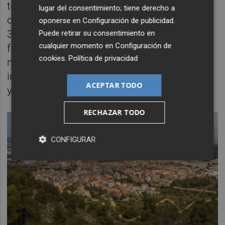
toneladas anuales de hidrógeno verde. El
lugar del consentimiento; tiene derecho a
complejo incluirá un edificio de proceso de
oponerse en
Configuración de publicidad
.
3.422 metros, así como otro destinado a
Puede retirar su consentimiento en
cualquier momento en
Configuración de
funciones mecánicas y de control de 1.637
cookies
.
Política de privacidad
metros cuadrados, donde se ubicarán las
instalaciones auxiliares, sistemas eléctricos
ACEPTAR TODO
y el laboratorio.
RECHAZAR TODO
CONFIGURAR