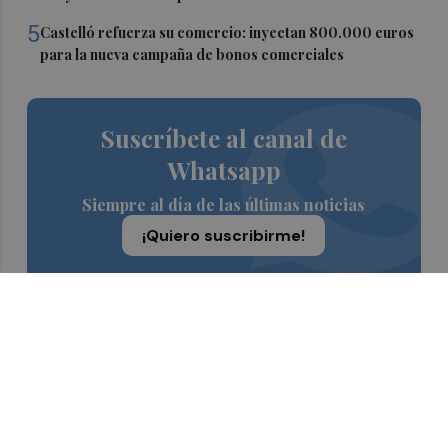
5
Castelló refuerza su comercio: inyectan 800.000 euros
para la nueva campaña de bonos comerciales
Suscríbete al canal de
Whatsapp
Siempre al día de las últimas noticias
¡Quiero suscribirme!