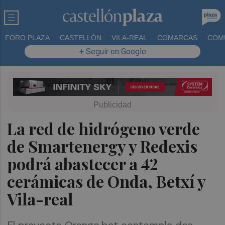
FORO PLAZA
CASTELLÓN
VILA-REAL
COMARCAS
COM
+ Seguir en Google
La red de hidrógeno verde
de Smartenergy y Redexis
podrá abastecer a 42
cerámicas de Onda, Betxí y
Vila-real