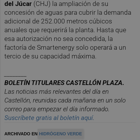
del Júcar
(CHJ) la ampliación de su
concesión de aguas para cubrir la demanda
adicional de 252.000 metros cúbicos
anuales que requerirá la planta. Hasta que
esa autorización no sea concedida, la
factoría de Smartenergy solo operará a un
tercio de su capacidad máxima.
________
BOLET
Í
N TITULARES CASTELL
ÓN PLAZA.
Las noticias m
á
s relevantes del d
í
a en
Castelló
n, reunidas cada ma
ñana en un solo
correo para empezar el d
í
a informado.
Suscríbete gratis al boletín aquí.
ARCHIVADO EN
HIDRÓGENO VERDE