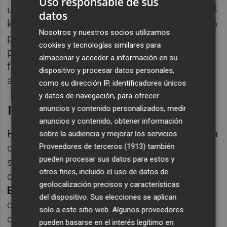
Uso responsable de sus
ubicarán en Onda, 3,4 kilómetros en Betxí y 3
datos
kilómetros en Vila-real. El calendario previsto
Nosotros y nuestros socios utilizamos
por Redexis sitúa el inicio de las obras el
cookies y tecnologías similares para
próximo año, con el objetivo de que estén
almacenar y acceder a información en su
finalizadas en 2028. La inversión estimada
dispositivo y procesar datos personales,
asciende a 3.228.276 euros.
como su dirección IP, identificadores únicos
y datos de navegación, para ofrecer
La planta de producción en Onda
anuncios y contenido personalizados, medir
anuncios y contenido, obtener información
En paralelo, Smartenergy construirá la planta
sobre la audiencia y mejorar los servicios.
Proveedores de terceros (1913)
también
de producción en la calle Melilla de Onda,
pueden procesar sus datos para estos y
sobre una parcela de 11.949 metros
otros fines, incluido el uso de datos de
cuadrados situada junto a la factoría 3 de
geolocalización precisos y características
Equipe Cerámicas
. La instalación contará
del dispositivo. Sus elecciones se aplican
con un electrolizador de 100 megavatios,
solo a este sitio web. Algunos proveedores
con capacidad para producir más de 16.400
pueden basarse en el interés legítimo en