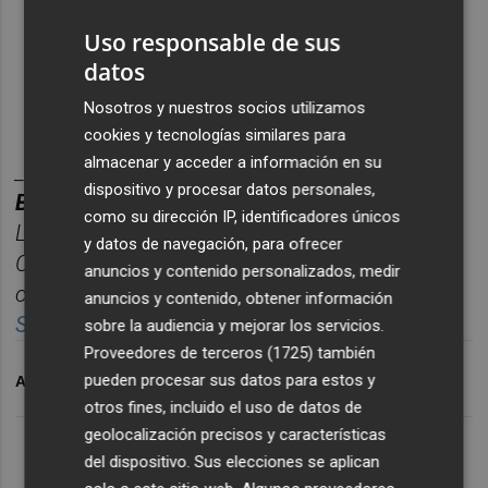
Uso responsable de sus
datos
Nosotros y nuestros socios utilizamos
cookies y tecnologías similares para
almacenar y acceder a información en su
________
dispositivo y procesar datos personales,
BOLET
Í
N TITULARES CASTELL
ÓN PLAZA.
como su dirección IP, identificadores únicos
Las noticias m
á
s relevantes del d
í
a en
y datos de navegación, para ofrecer
Castelló
n, reunidas cada ma
ñana en un solo
anuncios y contenido personalizados, medir
correo para empezar el d
í
a informado.
anuncios y contenido, obtener información
Suscr
í
bete
gratis al bolet
í
n aqu
í.
sobre la audiencia y mejorar los servicios.
Proveedores de terceros (1725)
también
pueden procesar sus datos para estos y
ARCHIVADO EN
MONCÓFAR
SANIDAD
otros fines, incluido el uso de datos de
geolocalización precisos y características
del dispositivo. Sus elecciones se aplican