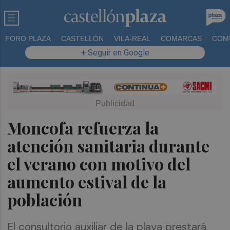
FORO PLAZA
CASTELLÓN
VILA-REAL
COMARCAS
COM
+ Seguir en Google
Moncofa refuerza la
atención sanitaria durante
el verano con motivo del
aumento estival de la
población
El consultorio auxiliar de la playa prestará