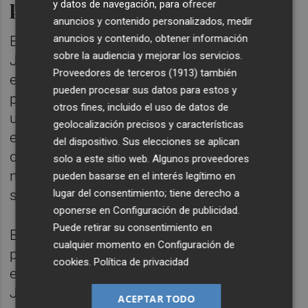
progreso
y datos de navegación, para ofrecer
anuncios y contenido personalizados, medir
anuncios y contenido, obtener información
El presidente de la Fundación Premios Rei
sobre la audiencia y mejorar los servicios.
Jaume I,
Vicente Boluda
, ha recalcado que
Proveedores de terceros (1913)
también
estos premios son "el gran legado" que el
pueden procesar sus datos para estos y
profesor
Santiago Grisolía
y escenifican la
otros fines, incluido el uso de datos de
unión de la ciencia, la investigación y la
geolocalización precisos y características
empresa". "En la conjunción de las cuatro
del dispositivo. Sus elecciones se aplican
disciplinas está depositado el progreso de
solo a este sitio web. Algunos proveedores
nuestra sociedad y el futuro de las
pueden basarse en el interés legítimo en
lugar del consentimiento; tiene derecho a
siguientes generaciones", ha subrayado.
oponerse en
Configuración de publicidad
.
Puede retirar su consentimiento en
Boluda ha recordado que la campaña
cualquier momento en
Configuración de
promocional de este año de los premios
cookies
.
Política de privacidad
escogió el eslogan los 'Anti Premios Rei
Jaume I' para denunciar las dificultades y
ACEPTAR TODO