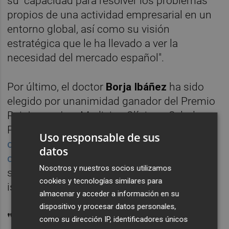
su "capacidad para resolver los problemas
propios de una actividad empresarial en un
entorno global, así como su visión
estratégica que le ha llevado a ver la
necesidad del mercado español".
Por último, el doctor
Borja Ibáñez
ha sido
elegido por unanimidad ganador del Premio
Rei Jaume I en Medicina Clínica y Salud
Pública por sus
contribuciones al cuidado
Uso responsable de sus
clínico de los pacientes con enfermedades
datos
cardíacas
mediante ensayos clínicos
Nosotros y nuestros socios utilizamos
seminales para tratar la cardiopatía
cookies y tecnologías similares para
isquémica y la insuficiencia cardíaca.
almacenar y acceder a información en su
dispositivo y procesar datos personales,
"Erradicar los frenos" del
como su dirección IP, identificadores únicos