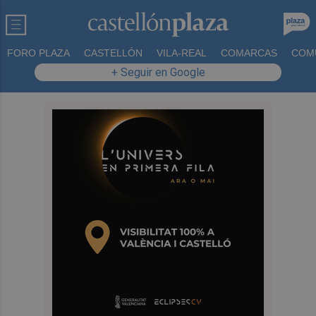
FORO PLAZA
CASTELLÓN
VILA-REAL
COMARCAS
COM
+ Seguir en Google