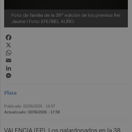
Foto de familia de la 38ª edición de los premios Rei
Jaume I
Foto: EFE/BIEL ALIÑO
Facebook
X
WhatsApp
Email
LinkedIn
Messenger
Plaza
Publicado: 02/06/2026 ·
14:07
Actualizado: 02/06/2026 · 17:58
VALENCIA (EP). Los galardonados en la 38