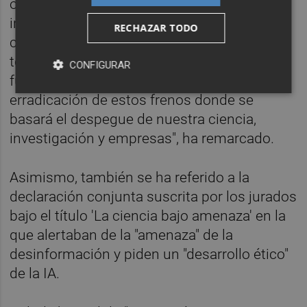
obstáculos que todavía afrontan científicos,
investigadores y emprendedores en España
RECHAZAR TODO
como la falta de financiación, la
temporalidad crónica en los contratos o la
CONFIGURAR
fuga de cerebros. "Es precisamente en la
erradicación de estos frenos donde se
basará el despegue de nuestra ciencia,
investigación y empresas", ha remarcado.
Asimismo, también se ha referido a la
declaración conjunta suscrita por los jurados
bajo el título 'La ciencia bajo amenaza' en la
que alertaban de la "amenaza" de la
desinformación y piden un "desarrollo ético"
de la IA.