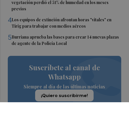
vegetación perdió el 51% de humedad en los meses
previos
4
Los equipos de extinción afrontan horas "vitales" en
Tírig para trabajar con medios aéreos
5
Burriana aprueba las bases para crear 14 nuevas plazas
de agente de la Policía Local
Suscríbete al canal de
Whatsapp
Siempre al día de las últimas noticias
¡Quiero suscribirme!