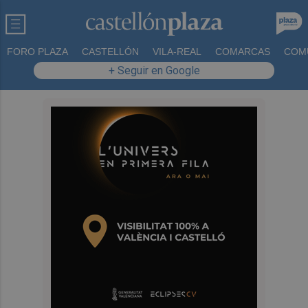
FORO PLAZA
CASTELLÓN
VILA-REAL
COMARCAS
COM
+ Seguir en Google