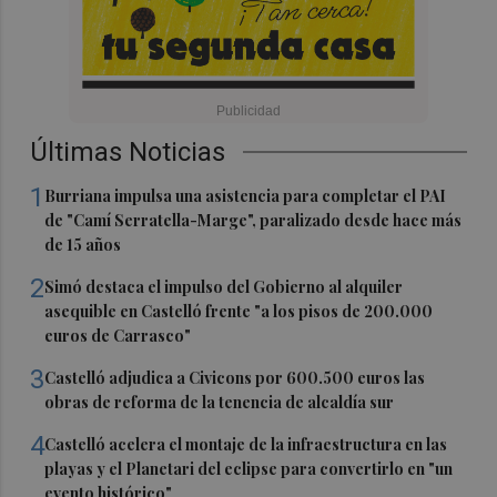
Últimas Noticias
1
Burriana impulsa una asistencia para completar el PAI
de "Camí Serratella-Marge", paralizado desde hace más
de 15 años
2
Simó destaca el impulso del Gobierno al alquiler
asequible en Castelló frente "a los pisos de 200.000
euros de Carrasco"
3
Castelló adjudica a Civicons por 600.500 euros las
obras de reforma de la tenencia de alcaldía sur
4
Castelló acelera el montaje de la infraestructura en las
playas y el Planetari del eclipse para convertirlo en "un
evento histórico"