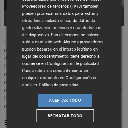
Proveedores de terceros (1913)
también
pueden procesar sus datos para estos y
Mompó y Pérez Llorca, juntos en un acto
reciente. Foto: EP/ROBER SOLSONA
otros fines, incluido el uso de datos de
geolocalización precisos y características
del dispositivo. Sus elecciones se aplican
El congreso del PPCV debería haberse
solo a este sitio web. Algunos proveedores
pueden basarse en el interés legítimo en
celebrado antes del verano pasado, si bien
lugar del consentimiento; tiene derecho a
desde Génova prefirieron aplazarlo
debido a
oponerse en
Configuración de publicidad
.
las dudas que existían sobre la continuidad
Puede retirar su consentimiento en
de
Carlos Mazón
después de la crisis
cualquier momento en
Configuración de
desatada por su gestión de la Dana, además
cookies
.
Política de privacidad
de por la propia situación de inestabilidad de
la Comunitat, sumida en la reconstrucción
ACEPTAR TODO
de la catástrofe.
RECHAZAR TODO
Esta cita orgánica debe servir para bendecir