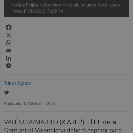
Núñez Feijóo y los miembros de la junta este lunes.
Foto: PP/DIEGO PUERTA
Facebook
X
WhatsApp
Email
LinkedIn
Messenger
Ximo Aguar
Publicado: 18/05/2026 ·
16:02
VALÈNCIA/MADRID (X.A./EP). El PP de la
Comunitat Valenciana deberá esperar para