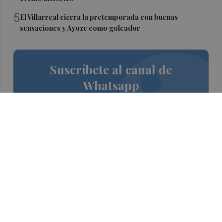
5
El Villarreal cierra la pretemporada con buenas
sensaciones y Ayoze como goleador
Suscríbete al canal de
Whatsapp
Siempre al día de las últimas noticias
¡Quiero suscribirme!