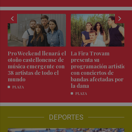
chevron_left
chevron_right
Pro Weekend llenará el
La Fira Trovam
a
otoño castellonense de
presenta su
e
música emergente con
programación artística
38 artistas de todo el
con conciertos de
mundo
bandas afectadas por
la dana
PLAZA
PLAZA
DEPORTES