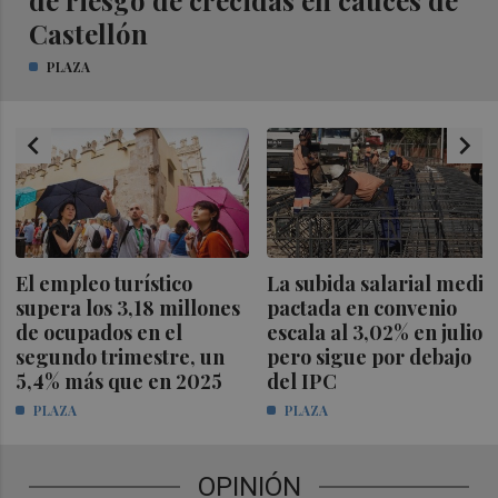
Castellón
PLAZA
chevron_left
chevron_right
El empleo turístico
La subida salarial media
supera los 3,18 millones
pactada en convenio
de ocupados en el
escala al 3,02% en julio,
segundo trimestre, un
pero sigue por debajo
5,4% más que en 2025
del IPC
PLAZA
PLAZA
OPINIÓN