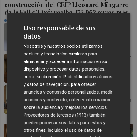
construcción del CEIP Lleonard Mingarro
de la Vall d'Uixó: recibe 472.962 euros más
PLAZA
Miguel Barrachina insta al
Uso responsable de sus
Gobierno a "ayudar cuanto
datos
antes a los afectados por el
fuego en La Vall"
Nosotros y nuestros socios utilizamos
PLAZA
cookies y tecnologías similares para
Los grupos políticos de Onda se
almacenar y acceder a información en su
unen para impulsar la
reforestación y las ayudas a los
dispositivo y procesar datos personales,
afectados por el incendio
como su dirección IP, identificadores únicos
PLAZA
y datos de navegación, para ofrecer
Burriana coordina con sus
anuncios y contenido personalizados, medir
centros educativos las ayudas
de 101.500 euros para climatizar
anuncios y contenido, obtener información
las aulas
sobre la audiencia y mejorar los servicios.
PLAZA
Proveedores de terceros (1913)
también
pueden procesar sus datos para estos y
otros fines, incluido el uso de datos de