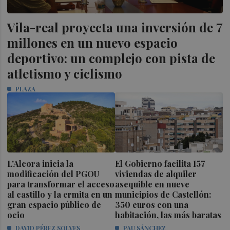
Vila-real proyecta una inversión de 7
millones en un nuevo espacio
deportivo: un complejo con pista de
atletismo y ciclismo
PLAZA
L'Alcora inicia la
El Gobierno facilita 157
modificación del PGOU
viviendas de alquiler
para transformar el acceso
asequible en nueve
al castillo y la ermita en un
municipios de Castellón:
gran espacio público de
350 euros con una
ocio
habitación, las más baratas
DAVID PÉREZ SOLVES
PAU SÁNCHEZ