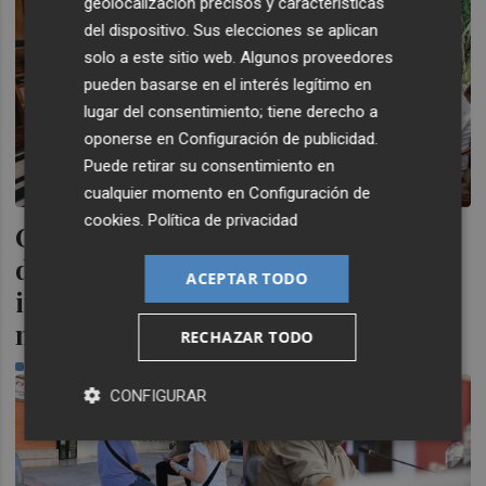
geolocalización precisos y características
del dispositivo. Sus elecciones se aplican
solo a este sitio web. Algunos proveedores
pueden basarse en el interés legítimo en
lugar del consentimiento; tiene derecho a
oponerse en
Configuración de publicidad
.
Puede retirar su consentimiento en
cualquier momento en
Configuración de
cookies
.
Política de privacidad
Castelló traslada a la nueva Gestora
de Gaiates su "colaboración
ACEPTAR TODO
incondicional en la promoción del
monumento gaiatero"
RECHAZAR TODO
PLAZA
CONFIGURAR