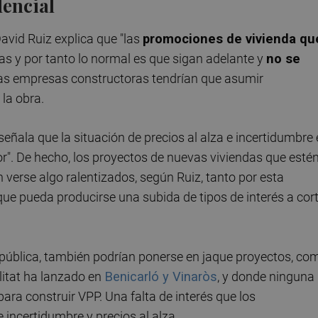
dencial
David Ruiz explica que "las
promociones de vivienda qu
as y por tanto lo normal es que sigan adelante y
no se
 las empresas constructoras tendrían que asumir
 la obra.
ñala que la situación de precios al alza e incertidumbre
r". De hecho, los proyectos de nuevas viviendas que esté
 verse algo ralentizados, según Ruiz, tanto por esta
que pueda producirse una subida de tipos de interés a cor
 pública, también podrían ponerse en jaque proyectos, co
alitat ha lanzado en
Benicarló y Vinaròs
, y donde ninguna
ra construir VPP. Una falta de interés que los
 incertidumbre y precios al alza.