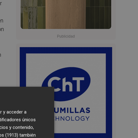
r
en
ón
n
de
r y acceder a
o
tificadores únicos
cios y contenido,
os (1913)
también