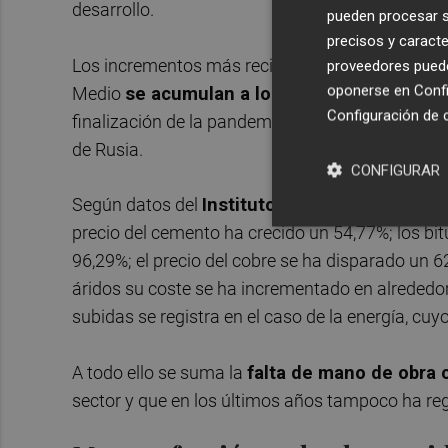
desarrollo.
pueden procesar su
precisos y caracte
Los incrementos más recientes en el precio de lo
proveedores pueden
oponerse en
Confi
Medio
se acumulan a los que se vienen reg
Configuración de 
finalización de la pandemia, que elevó la espiral
de Rusia.
CONFIGURAR
Según datos del
Instituto Valenciano de Edif
precio del cemento ha crecido un 54,77%; los bi
96,29%; el precio del cobre se ha disparado un 62,
áridos su coste se ha incrementado en alrededo
subidas se registra en el caso de la energía, cu
A todo ello se suma la
falta de mano de obra c
sector y que en los últimos años tampoco ha re