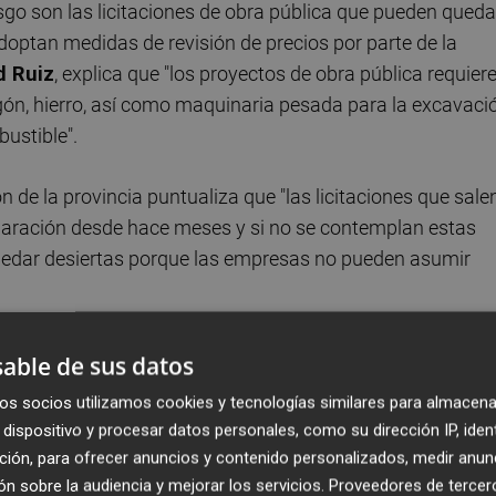
sgo son las licitaciones de obra pública que pueden queda
doptan medidas de revisión de precios por parte de la
d Ruiz
, explica que "los proyectos de obra pública requier
ón, hierro, así como maquinaria pesada para la excavaci
bustible".
 de la provincia puntualiza que "las licitaciones que sale
paración desde hace meses y si no se contemplan estas
quedar desiertas porque las empresas no pueden asumir
e Empresas Constructoras y Concesionarias de
able de sus datos
randes patronales del sector, la Confederación Nacional 
os socios utilizamos cookies y tecnologías similares para almacena
 de Constructores Independientes (
Anci),
han reclamand
dispositivo y procesar datos personales, como su dirección IP, iden
s
para los proyectos de obra pública con el fin de evitar
ción, para ofrecer anuncios y contenido personalizados, medir anun
dan ejecutarse porque ninguna empresa opte a su
n sobre la audiencia y mejorar los servicios.
Proveedores de tercer