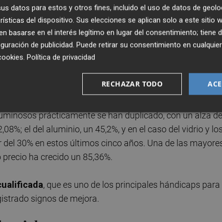
s datos para estos y otros fines, incluido el uso de datos de geolo
rísticas del dispositivo. Sus elecciones se aplican solo a este sitio
s materiales de construcción a raíz del conflicto en Orient
 basarse en el interés legítimo en lugar del consentimiento; tiene 
guración de publicidad
. Puede retirar su consentimiento en cualqu
istrando desde 2021
como consecuencia, primero, de la
cookies
.
Política de privacidad
 inflacionista, y después por la invasión de Ucrania por par
RECHAZAR TODO
ACE
icación
, desde enero de 2021 hasta marzo de 2026, el
tuminosos prácticamente se han duplicado, con un alza de
08%; el del aluminio, un 45,2%, y en el caso del vidrio y lo
r del 30% en estos últimos cinco años. Una de las mayore
yo precio ha crecido un 85,36%.
ualificada
, que es uno de los principales hándicaps para 
gistrado signos de mejora.