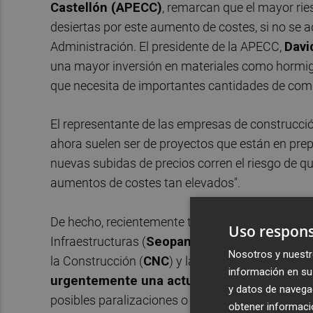
Castellón (APECC)
, remarcan que el mayor rie
desiertas por este aumento de costes, si no se a
Administración. El presidente de la APECC,
Davi
una mayor inversión en materiales como hormig
que necesita de importantes cantidades de com
El representante de las empresas de construcción
ahora suelen ser de proyectos que están en pre
nuevas subidas de precios corren el riesgo de 
aumentos de costes tan elevados".
De hecho, recientemente tanto la Asociación d
Uso respons
Infraestructuras (
Seopan
) como las otras dos g
Nosotros y nuestr
la Construcción (
CNC
) y la Asociación Nacional
información en su 
urgentemente una actualización de precio
y datos de navega
posibles paralizaciones o proyectos que no pue
obtener informació