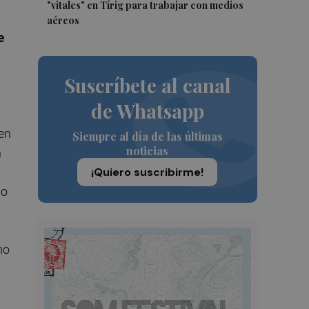
"vitales" en Tírig para trabajar con medios
aéreos
e
Suscríbete al canal
de Whatsapp
 en
Siempre al día de las últimas
noticias
n
¡Quiero suscribirme!
to
mo