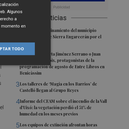
calización
 web. Algunos
Últimas Noticias
e
derecho a
ier momento en
1
Levantan el confinamiento del municipio
te
castellonense de Sierra Engarcerán por el
incendio
PTAR TODO
2
Juan Tallón, Marta Jiménez Serrano o Juan
Evaristo Valls Boix, protagonistas de la
l
programación de agosto de Entre Libros en
Benicàssim
s
s
3
Los talleres de ‘Magia en los Barrios’ de
Castelló llegan al Grupo Reyes
4
Informe del CEAM sobre el incendio de la Vall
el
d'Uixó: la vegetación perdió el 51% de
humedad en los meses previos
5
Los equipos de extinción afrontan horas