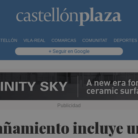
STELLÓN
VILA-REAL
COMARCAS
COMUNITAT
DEPORTES
+ Seguir en Google
ñamiento incluye un