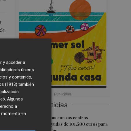
n
ión
r y acceder a
tificadores únicos
la
cios y contenido,
os (1913)
también
calización
 web. Algunos
zo
Últimas Noticias
derecho a
ier momento en
1
Burriana coordina con sus centros
educativos las ayudas de 101.500 euros para
climatizar las aulas