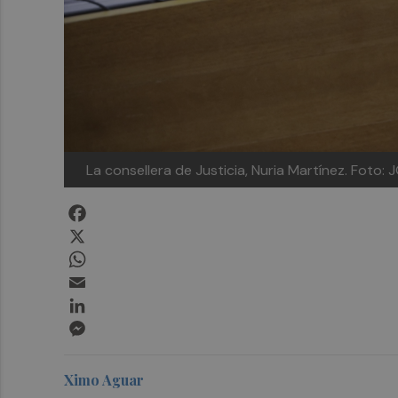
La consellera de Justicia, Nuria Martínez.
Foto: 
Facebook
X
WhatsApp
Email
LinkedIn
Messenger
Ximo Aguar