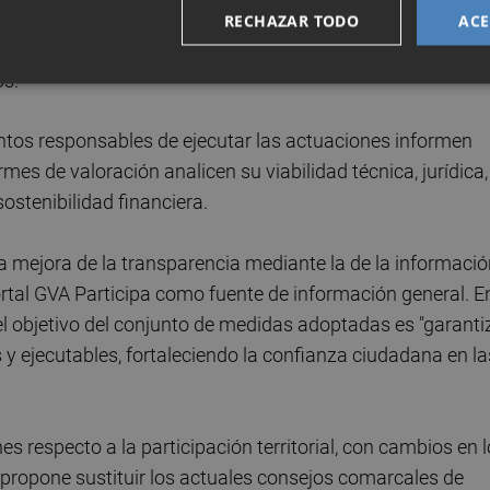
permitan el seguimiento y control de la ejecución de las
RECHAZAR TODO
ACE
 en los correspondientes presupuestos", señala el
os.
tos responsables de ejecutar las actuaciones informen
mes de valoración analicen su viabilidad técnica, jurídica,
stenibilidad financiera.
na mejora de la transparencia mediante la de la informaci
ortal GVA Participa como fuente de información general. E
el objetivo del conjunto de medidas adoptadas es "garanti
 y ejecutables, fortaleciendo la confianza ciudadana en la
s respecto a la participación territorial, con cambios en 
se propone sustituir los actuales consejos comarcales de