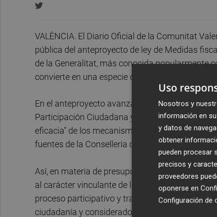
VALÈNCIA. El Diario Oficial de la Comunitat Val
pública del anteproyecto de ley de Medidas fisca
de la Generalitat, más conocida popularmente 
convierte en una especie de cajón de sastre de va
Uso respons
En el anteproyecto avanzado, se incluyen divers
Nosotros y nuestr
información en su 
Participación Ciudadana y Fomento del Asociacio
y datos de navega
eficacia" de los mecanismos de participación c
obtener informació
fuentes de la Conselleria de Justicia, Transparen
pueden procesar su
precisos y caracte
Así, en materia de presupuestos participativos s
proveedores pueden
al carácter vinculante de los proyectos aprobad
oponerse en
Confi
proceso participativo y tramitada, en su caso, l
Configuración de 
ciudadanía y considerados viables, éstos tendrá