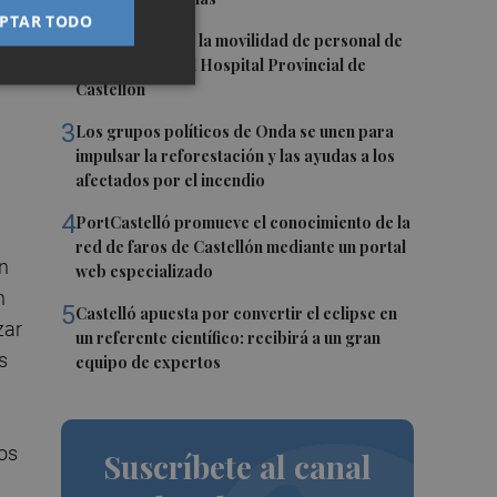
PTAR TODO
2
CCOO denuncia la movilidad de personal de
enfermería en el Hospital Provincial de
Castellón
3
Los grupos políticos de Onda se unen para
impulsar la reforestación y las ayudas a los
afectados por el incendio
4
PortCastelló promueve el conocimiento de la
red de faros de Castellón mediante un portal
ón
web especializado
n
5
Castelló apuesta por convertir el eclipse en
zar
un referente científico: recibirá a un gran
s
equipo de expertos
los
Suscríbete al canal