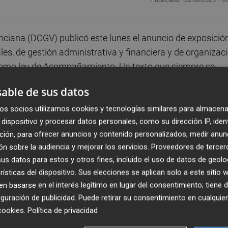
enciana (DOGV) publicó este lunes el anuncio de exposició
les, de gestión administrativa y financiera y de organizac
como ley de Acompañamiento. Un texto que siempre se
riopintas iniciativas y modificaciones legislativas.
able de sus datos
as modificaciones en varios artículos de la Ley 4/2023 de
os socios utilizamos cookies y tecnologías similares para almacena
dispositivo y procesar datos personales, como su dirección IP, iden
nismo de la Comunitat Valenciana, dirigidas a "reforzar 
ción, para ofrecer anuncios y contenido personalizados, medir anun
iudadana en la Comunitat Valenciana, según recalcan
n sobre la audiencia y mejorar los servicios.
Proveedores de tercer
cia y Participación que dirige
Nuria Martínez Sanchis
.
s datos para estos y otros fines, incluido el uso de datos de geolo
rísticas del dispositivo. Sus elecciones se aplican solo a este sitio
e plantean cambios en los artículos 18 y 19, con el refuer
 basarse en el interés legítimo en lugar del consentimiento; tiene 
os como una de las principales novedades. "Finalizado el
guración de publicidad
. Puede retirar su consentimiento en cualqu
a aprobación de los presupuestos propuestos por la
cookies
.
Política de privacidad
n carácter vinculante para la administración que deba