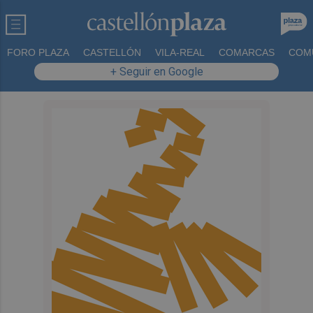
FORO PLAZA
CASTELLÓN
VILA-REAL
COMARCAS
COM
+ Seguir en Google