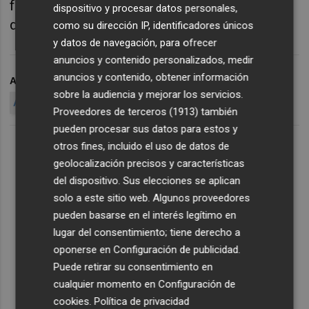
funcionarios y funcionarias del Ayuntamiento
dispositivo y procesar datos personales,
de Castellón, a los que ha faltado al respeto".
como su dirección IP, identificadores únicos
y datos de navegación, para ofrecer
anuncios y contenido personalizados, medir
anuncios y contenido, obtener información
ARCHIVADO EN
CSIF CASTELLÓ
sobre la audiencia y mejorar los servicios.
AYUNTAMIENTO DE CASTELLÓ
Proveedores de terceros (1913)
también
pueden procesar sus datos para estos y
otros fines, incluido el uso de datos de
geolocalización precisos y características
del dispositivo. Sus elecciones se aplican
solo a este sitio web. Algunos proveedores
pueden basarse en el interés legítimo en
lugar del consentimiento; tiene derecho a
oponerse en
Configuración de publicidad
.
Puede retirar su consentimiento en
cualquier momento en
Configuración de
cookies
.
Política de privacidad