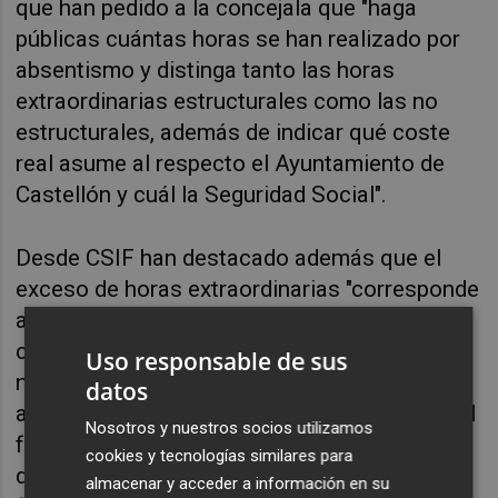
que han pedido a la concejala que "haga
públicas cuántas horas se han realizado por
absentismo y distinga tanto las horas
extraordinarias estructurales como las no
estructurales, además de indicar qué coste
real asume al respecto el Ayuntamiento de
Castellón y cuál la Seguridad Social".
Desde CSIF han destacado además que el
exceso de horas extraordinarias "corresponde
a una planificación inadecuada y a la no
cobertura de los puestos de trabajo
Uso responsable de sus
necesarios". Y, en ese sentido, han solicitado
datos
a la edil que "en lugar de echar la culpa fácil al
Nosotros y nuestros socios utilizamos
funcionariado con datos incorrectos, pida
cookies y tecnologías similares para
disculpas de manera pública a todos los
almacenar y acceder a información en su