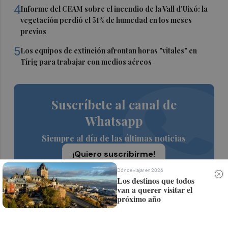
4
Informe del CEAM sobre el incendio de la Vall d'Uixó: la
vegetación perdió el 51% de humedad en los meses
previos
5
Los equipos de extinción afrontan horas "vitales" en
Tírig para trabajar con medios aéreos
Suscríbete al canal de
Whatsapp
Siempre al día de las últimas noticias
¡Quiero suscribirme!
Dónde viajar en 2026
Los destinos que todos
van a querer visitar el
próximo año