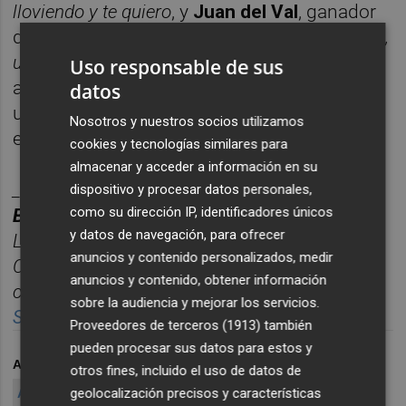
lloviendo y te quiero
, y
Juan del Val
, ganador
del Premio Planeta 2025, con su novela
Vera,
una historia de amor
. Se prevé que ambos
Uso responsable de sus
atraigan a numerosos lectores y generen
datos
una elevada afluencia en las firmas de
Nosotros y nuestros socios utilizamos
ejemplares.
cookies y tecnologías similares para
almacenar y acceder a información en su
________
dispositivo y procesar datos personales,
como su dirección IP, identificadores únicos
BOLET
Í
N TITULARES CASTELL
ÓN PLAZA.
y datos de navegación, para ofrecer
Las noticias m
á
s relevantes del d
í
a en
anuncios y contenido personalizados, medir
Castelló
n, reunidas cada ma
ñana en un solo
anuncios y contenido, obtener información
correo para empezar el d
í
a informado.
sobre la audiencia y mejorar los servicios.
Suscríbete gratis al boletín aquí.
Proveedores de terceros (1913)
también
pueden procesar sus datos para estos y
ARCHIVADO EN
FERIA DEL LIBRO
otros fines, incluido el uso de datos de
geolocalización precisos y características
AYUNTAMIENTO DE CASTELLÓ