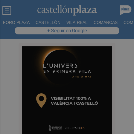
FORO PLAZA
CASTELLÓN
VILA-REAL
COMARCAS
COM
+ Seguir en Google