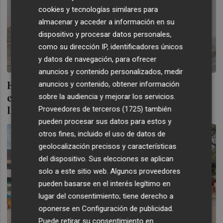
cookies y tecnologías similares para
almacenar y acceder a información en su
dispositivo y procesar datos personales,
como su dirección IP, identificadores únicos
y datos de navegación, para ofrecer
anuncios y contenido personalizados, medir
Eloy Moreno, Javier Sierra o Blue Jeans,
anuncios y contenido, obtener información
entre los protagonistas de la 41.ª Feria del
sobre la audiencia y mejorar los servicios.
Libro de Castelló
Proveedores de terceros (1725)
también
pueden procesar sus datos para estos y
otros fines, incluido el uso de datos de
geolocalización precisos y características
del dispositivo. Sus elecciones se aplican
solo a este sitio web. Algunos proveedores
pueden basarse en el interés legítimo en
lugar del consentimiento; tiene derecho a
oponerse en
Configuración de publicidad
.
Puede retirar su consentimiento en