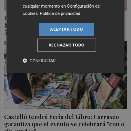
cualquier momento en
Configuración de
cookies
.
Política de privacidad
La Feria del Libro de la Vall d'Uixó
homenajea a Enric Valor y alberga más de
ACEPTAR TODO
50 actividades
RECHAZAR TODO
CONFIGURAR
Castelló tendrá Feria del Libro: Carrasco
garantiza que el evento se celebrará "con o