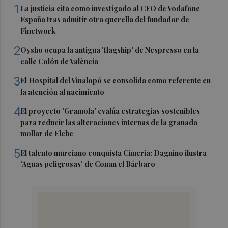
1
La justicia cita como investigado al CEO de Vodafone
España tras admitir otra querella del fundador de
Finetwork
2
Oysho ocupa la antigua 'flagship' de Nespresso en la
calle Colón de València
3
El Hospital del Vinalopó se consolida como referente en
la atención al nacimiento
4
El proyecto 'Gramola' evalúa estrategias sostenibles
para reducir las alteraciones internas de la granada
mollar de Elche
5
El talento murciano conquista Cimeria: Dagnino ilustra
'Aguas peligrosas' de Conan el Bárbaro