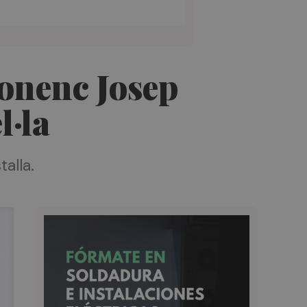
llonenc Josep
l·la
talla.