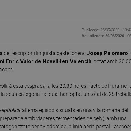
Publicado: 28/05/2026 ·
13:4
Actualizado: 20/06/2026 · 0
ca
de l'escriptor i lingüista castellonenc
Josep Palomero
i Enric Valor de Novell·l'en Valencià
, dotat amb 20.0
acant.
collirà esta vesprada, a les 20:30 hores, l'acte de lliuramen
a seua categoria i al qual han optat un total de 25 treball
 República
alterna episodis situats en una vila romana del
sa preparada amb vísceres fermentades de peix), amb uns
rotagonitzats per aviadors de la línia aèria postal Latecoèr