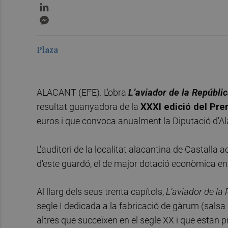
LinkedIn
Messenger
Plaza
ALACANT (EFE). L'obra
L’aviador de la Repúbli
resultat guanyadora de la
XXXI edició del Prem
euros i que convoca anualment la Diputació d'Al
L'auditori de la localitat alacantina de Castalla a
d'este guardó, el de major dotació econòmica en l
Al llarg dels seus trenta capítols,
L’aviador de la
segle I dedicada a la fabricació de gàrum (sal
altres que succeïxen en el segle XX i que estan p