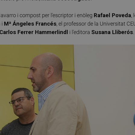
t Navarro i compost per l'escriptor i enòleg
Rafael Poveda
, 
s
i
Mª Ángeles Francés
, el professor de la Universitat CE
Carlos Ferrer Hammerlindl
i l'editora
Susana Lliberós
.