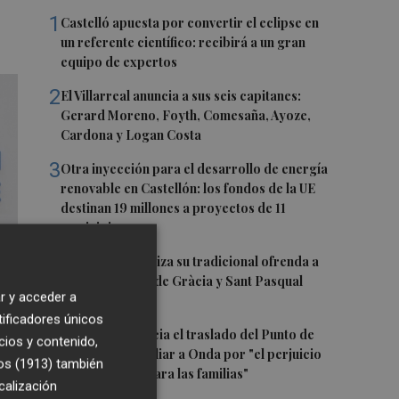
1
Castelló apuesta por convertir el eclipse en
un referente científico: recibirá a un gran
equipo de expertos
2
El Villarreal anuncia a sus seis capitanes:
Gerard Moreno, Foyth, Comesaña, Ayoze,
Cardona y Logan Costa
3
Otra inyección para el desarrollo de energía
renovable en Castellón: los fondos de la UE
destinan 19 millones a proyectos de 11
municipios
4
El Villarreal realiza su tradicional ofrenda a
la Mare de Déu de Gràcia y Sant Pasqual
r y acceder a
Baylón
tificadores únicos
5
Vila-real denuncia el traslado del Punto de
cios y contenido,
Encuentro Familiar a Onda por "el perjuicio
os (1913)
también
que supondrá para las familias"
calización