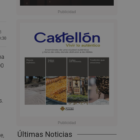
3
9:30
ha
00
t
s.
Últimas Noticias
e,