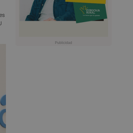
les
U