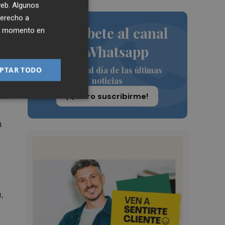
 web. Algunos
derecho a
Suscríbete al canal
ier momento en
de Whatsapp
Siempre al día de las últimas
PTAR TODO
noticias
¡Quiero suscribirme!
a
,