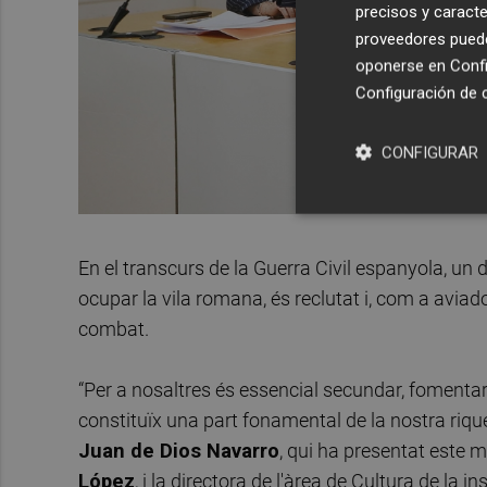
precisos y caracte
proveedores pueden
oponerse en
Confi
Configuración de 
CONFIGURAR
En el transcurs de la Guerra Civil espanyola, un d'
ocupar la vila romana, és reclutat i, com a avia
combat.
“Per a nosaltres és essencial secundar, fomentar 
constituïx una part fonamental de la nostra rique
Juan de Dios Navarro
, qui ha presentat este ma
López
, i la directora de l'àrea de Cultura de la in