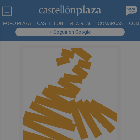
FORO PLAZA
CASTELLÓN
VILA-REAL
COMARCAS
COM
+ Seguir en Google