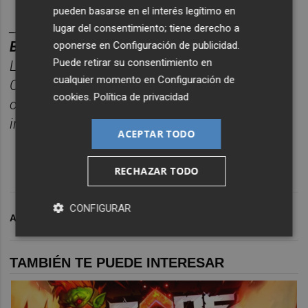
pueden basarse en el interés legítimo en
_______
lugar del consentimiento; tiene derecho a
BOLET
Í
N TITULARES CASTELL
ÓN PLAZA.
oponerse en
Configuración de publicidad
.
Puede retirar su consentimiento en
Las noticias má
s relevantes del d
í
a en
cualquier momento en
Configuración de
Castelló
n, reunidas cada ma
ñana en un solo
cookies
.
Política de privacidad
correo para empezar el d
í
a
informado.
Suscr
í
bete
gratis al bolet
í
n aqu
í
.
ACEPTAR TODO
RECHAZAR TODO
CONFIGURAR
ARCHIVADO EN
ONDA
TAMBIÉN TE PUEDE INTERESAR