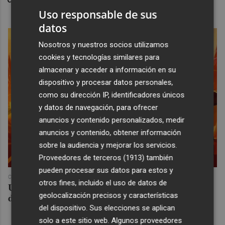
Uso responsable de sus
datos
Nosotros y nuestros socios utilizamos
cookies y tecnologías similares para
almacenar y acceder a información en su
dispositivo y procesar datos personales,
como su dirección IP, identificadores únicos
y datos de navegación, para ofrecer
anuncios y contenido personalizados, medir
anuncios y contenido, obtener información
sobre la audiencia y mejorar los servicios.
Proveedores de terceros (1913)
también
pueden procesar sus datos para estos y
COREPUNK MMORPG
otros fines, incluido el uso de datos de
Un verdadero MMORPG de la vieja escuela ¡Cómo los
de antes, pero mejor!
geolocalización precisos y características
del dispositivo. Sus elecciones se aplican
solo a este sitio web. Algunos proveedores