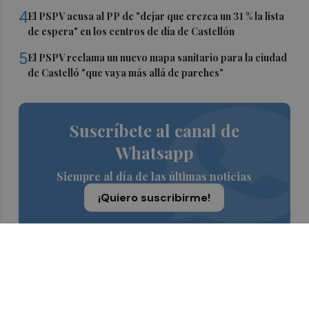
4
El PSPV acusa al PP de "dejar que crezca un 31 % la lista
de espera" en los centros de día de Castellón
5
El PSPV reclama un nuevo mapa sanitario para la ciudad
de Castelló "que vaya más allá de parches"
Suscríbete al canal de
Whatsapp
Siempre al día de las últimas noticias
¡Quiero suscribirme!