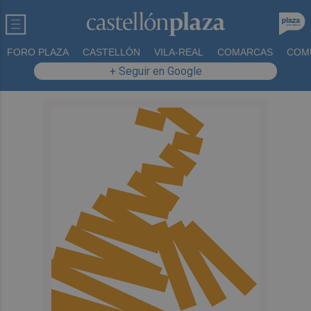
FORO PLAZA
CASTELLÓN
VILA-REAL
COMARCAS
COM
+ Seguir en Google