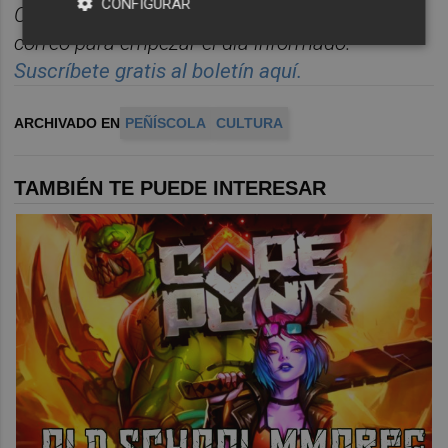
CONFIGURAR
Castelló
n, reunidas cada ma
ñana en un solo
correo para empezar el d
í
a informado.
Suscr
í
bete
gratis al bolet
í
n aqu
í.
ARCHIVADO EN
PEÑÍSCOLA
CULTURA
TAMBIÉN TE PUEDE INTERESAR