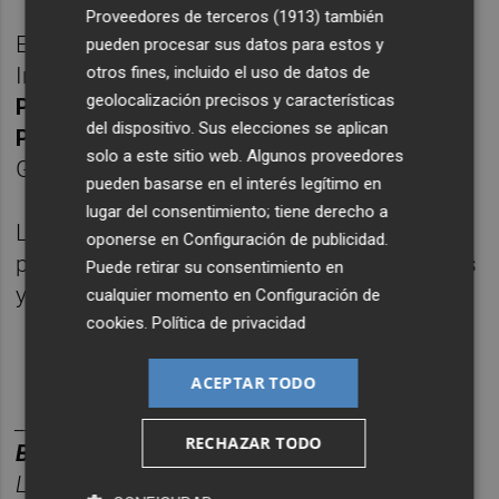
Proveedores de terceros (1913)
también
El Romàntic Fest está organizado por el
pueden procesar sus datos para estos y
Institut Valencià de Cultura, con el apoyo del
otros fines, incluido el uso de datos de
geolocalización precisos y características
Plan Endavant
y el
Ayuntamiento de
del dispositivo. Sus elecciones se aplican
Peñíscola
, y cuenta con la colaboración del
solo a este sitio web. Algunos proveedores
Gran Hotel Peñíscola.
pueden basarse en el interés legítimo en
lugar del consentimiento; tiene derecho a
Las entradas tienen un precio de
10 euros
y
oponerse en
Configuración de publicidad
.
pueden adquirirse en las taquillas habituales
Puede retirar su consentimiento en
y a través de la
web del IVC
.
cualquier momento en
Configuración de
cookies
.
Política de privacidad
ACEPTAR TODO
________
RECHAZAR TODO
BOLET
Í
N TITULARES CASTELL
ÓN PLAZA.
Las noticias m
á
s relevantes del d
í
a en