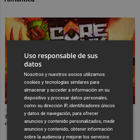
Uso responsable de sus
datos
Nosotros y nuestros socios utilizamos
cookies y tecnologías similares para
almacenar y acceder a información en su
dispositivo y procesar datos personales,
como su dirección IP, identificadores únicos
COREPUNK MMORPG
y datos de navegación, para ofrecer
Un verdadero MMORPG de la vieja escuela ¡Cómo los
anuncios y contenido personalizados, medir
de antes, pero mejor!
anuncios y contenido, obtener información
sobre la audiencia y mejorar los servicios.