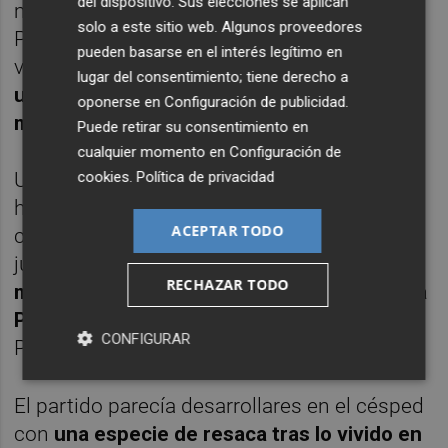
del dispositivo. Sus elecciones se aplican
momento de continuar con los homenajes.
solo a este sitio web. Algunos proveedores
Parejo y Pedraza salían, en la primera
pueden basarse en el interés legítimo en
ventana de cambios 'grogueta', para recibir
lugar del consentimiento; tiene derecho a
una ovación sobre el campo de varios
oponerse en
Configuración de publicidad
.
minutos en sus últimos partidos en el club
.
Puede retirar su consentimiento en
cualquier momento en
Configuración de
cookies
.
Política de privacidad
Una salida de Parejo que rompía el dato que,
hasta ese momento, suponía su presencia
ACEPTAR TODO
como es la coincidencia en el terreno de
juego de
los tres jugadores en activo con
RECHAZAR TODO
más partidos disputados en la historia de la
Primera División española
—Griezmann,
CONFIGURAR
Parejo y Koke, en ese orden—.
El partido parecía desarrollares en el césped
con
una especie de resaca tras lo vivido en