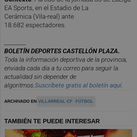
EA Sports, en el Estadio de La
Cerámica (Vila-real) ante
18.682 espectadores.
________
BOLET
Í
N DEPORTES CASTELL
ÓN PLAZA.
Toda la información deportiva de la provincia,
enviada cada d
í
a a tu correo para seguir la
actualidad sin depender de
algoritmos.
Suscr
í
bete
gratis al bolet
í
n aqu
í.
ARCHIVADO EN
VILLARREAL CF
FÚTBOL
TAMBIÉN TE PUEDE INTERESAR