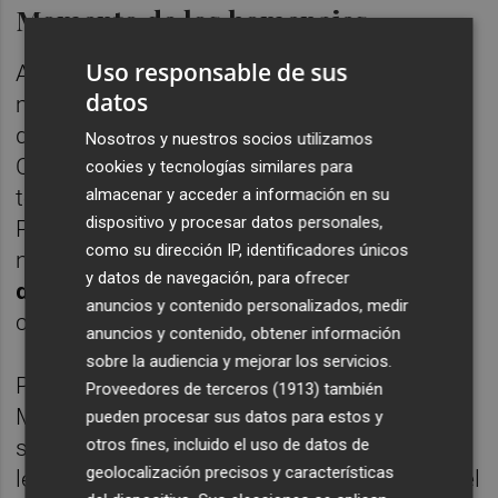
Momento de los homenajes
Uso responsable de sus
Ambos equipos comenzaron la segunda
datos
mitad de una manera mucho más calmada
de lo que había finalizado el primer tiempo.
Nosotros y nuestros socios utilizamos
Con tanta calma que poco ocurrió en el
cookies y tecnologías similares para
almacenar y acceder a información en su
terreno de juego hasta que, en el minuto 53,
dispositivo y procesar datos personales,
Pépé puso su segunda asistencia de la
como su dirección IP, identificadores únicos
noche a un
Ayoze Pérez que firmaba el
y datos de navegación, para ofrecer
doblete con un disparo raso
, pegado a la
anuncios y contenido personalizados, medir
cepa del poste, para batir a Musso.
anuncios y contenido, obtener información
sobre la audiencia y mejorar los servicios.
Poco después de la primera hora de partido,
Proveedores de terceros (1913)
también
Marcelino, que en el día de ayer inauguraba
pueden procesar sus datos para estos y
otros fines, incluido el uso de datos de
su azulejo en el Passeig Groc junto a otras
geolocalización precisos y características
leyendas del club 'groguet', decidió que era el