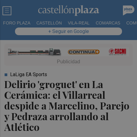
FORO PLAZA
CASTELLÓN
VILA-REAL
COMARCAS
COM
+ Seguir en Google
LaLiga EA Sports
Delirio 'groguet' en La
Cerámica: el Villarreal
despide a Marcelino, Parejo
y Pedraza arrollando al
Atlético