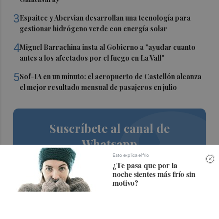
3
Espaitec y Abervian desarrollan una tecnología para
gestionar hidrógeno verde con energía solar
4
Miguel Barrachina insta al Gobierno a "ayudar cuanto
antes a los afectados por el fuego en La Vall"
5
Sof-IA en un minuto: el aeropuerto de Castellón alcanza
el mejor resultado mensual de pasajeros en julio
Suscríbete al canal de
Whatsapp
Esto explica el frío
Siempre al día de las últimas noticias
¿Te pasa que por la
noche sientes más frío sin
¡Quiero suscribirme!
motivo?