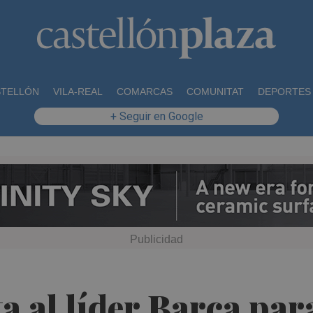
STELLÓN
VILA-REAL
COMARCAS
COMUNITAT
DEPORTES
+ Seguir en Google
ta al líder Barça pa