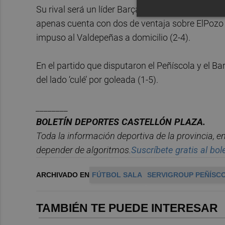
Su rival será un líder Barça cuyo objetivo es as
apenas cuenta con dos de ventaja sobre ElPozo M
impuso al Valdepeñas a domicilio (2-4).
En el partido que disputaron el Peñíscola y el Bar
del lado ‘culé’ por goleada (1-5).
________
BOLET
Í
N DEPORTES CASTELL
ÓN PLAZA.
Toda la información deportiva de la provincia, 
depender de algoritmos.
Suscríbete gratis al bole
ARCHIVADO EN
FÚTBOL SALA
SERVIGROUP PEÑÍSCO
TAMBIÉN TE PUEDE INTERESAR