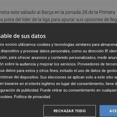
isita este sábado al Barça en la jornada 28 de la Primera
a pista del líder de la liga para apurar sus opciones de lle
able de sus datos
les al superar en el Juan Vizcarro al Movistar Inter, terce
os socios utilizamos cookies y tecnologías similares para almacena
ada y con 34 puntos, el conjunto castellonense está a 6
dispositivo y procesar datos personales, como su dirección IP, iden
 tres jornadas por disputar.
ción, para ofrecer anuncios y contenido personalizados, medir anun
n sobre la audiencia y mejorar los servicios.
Proveedores de tercer
o con O Parrulo Ferrol y por detrás del Noia Portus
s datos para estos y otros fines, incluido el uso de datos de geolo
rísticas del dispositivo. Sus elecciones se aplican solo a este sitio
 39 puntos respectivamente y también inmersos en la batal
 basarse en el interés legítimo en lugar del consentimiento; tiene 
os para poder pelear así por el título.
guración de publicidad
. Puede retirar su consentimiento en cualqu
cookies
.
Política de privacidad
nta con las únicas bajas de
Juan José Moreno
y
Juan
RECHAZAR TODO
ACE