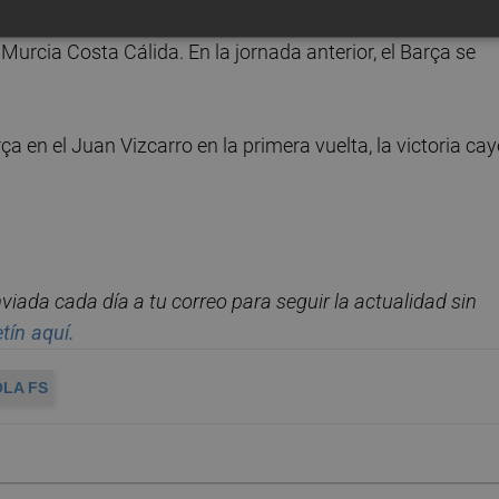
egurar su primer puesto. Con 65 puntos, el equipo catalán
urcia Costa Cálida. En la jornada anterior, el Barça se
ça en el Juan Vizcarro en la primera vuelta, la victoria ca
enviada cada d
í
a a tu correo para seguir la actualidad sin
tín aquí.
LA FS