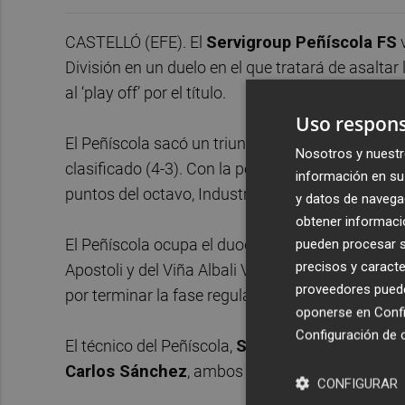
CASTELLÓ (EFE). El
Servigroup Peñíscola FS
v
División en un duelo en el que tratará de asaltar l
al ‘play off’ por el título.
Uso respons
El Peñíscola sacó un triunfo meritorio este miérco
Nosotros y nuestr
clasificado (4-3). Con la permanencia ya asegur
información en su 
puntos del octavo, Industrias Santa Coloma, con
y datos de navega
obtener informació
El Peñíscola ocupa el duodécimo puesto, empatad
pueden procesar su
precisos y caracte
Apostoli y del Viña Albali Valdepeñas, con 38 y
proveedores pueden
por terminar la fase regular entre los ocho primer
oponerse en
Confi
Configuración de 
El técnico del Peñíscola,
Santi Valladares
, cue
Carlos Sánchez
, ambos sancionados.
CONFIGURAR