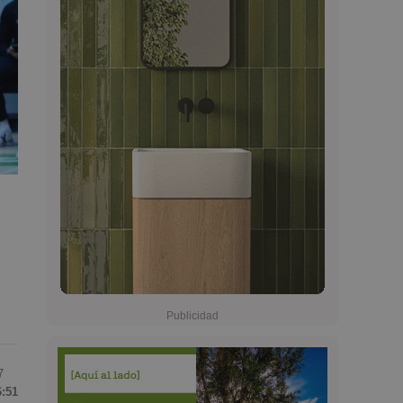
7
6:51