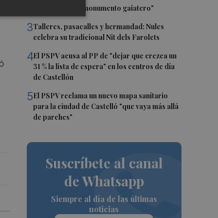
promoción del monumento gaiatero"
3
Talleres, pasacalles y hermandad: Nules
celebra su tradicional Nit dels Farolets
4
El PSPV acusa al PP de "dejar que crezca un
yó
31 % la lista de espera" en los centros de día
de Castellón
5
El PSPV reclama un nuevo mapa sanitario
para la ciudad de Castelló "que vaya más allá
de parches"
Suscríbete al canal
de Whatsapp
Siempre al día de las últimas
noticias