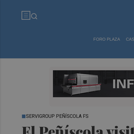
FORO PLAZA
CA
SERVIGROUP PEÑÍSCOLA FS
El Peñíscola visi