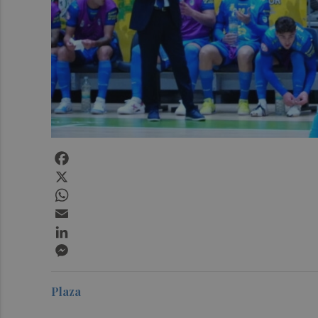
Facebook
X
WhatsApp
Email
LinkedIn
Messenger
Plaza