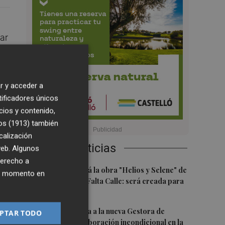
gar
r
r y acceder a
tificadores únicos
cios y contenido,
os (1913)
también
calización
Últimas Noticias
 web. Algunos
la
derecho a
1
Castelló acogerá la obra "Helios y Selene" de
ier momento en
la compañía Te Falta Calle: será creada para
el eclipse
2
Castelló traslada a la nueva Gestora de
PTAR TODO
Gaiates su "colaboración incondicional en la