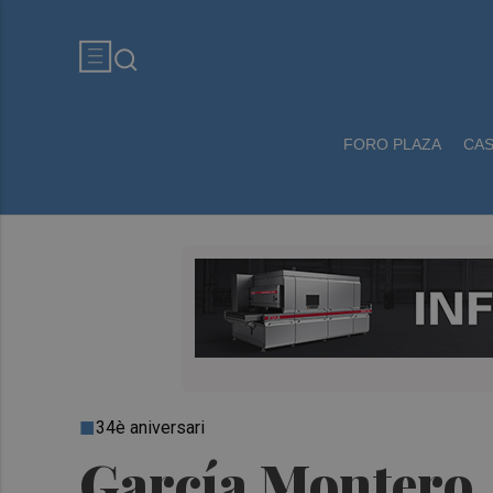
FORO PLAZA
CA
34è aniversari
García Montero, a