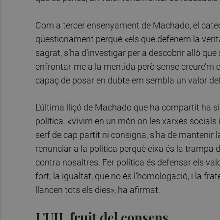
Com a tercer ensenyament de Machado, el catedrà
qüestionament perquè «els que defenem la veri
sagrat, s’ha d’investigar per a descobrir allò que
enfrontar-me a la mentida però sense creure’m en p
capaç de posar en dubte em sembla un valor defi
L’última lliçó de Machado que ha compartit ha si
política. «Vivim en un món on les xarxes socials i
serf de cap partit ni consigna, s’ha de mantenir 
renunciar a la política perquè eixa és la trampa 
contra nosaltres. Fer política és defensar els valo
fort; la igualtat, que no és l’homologació, i la fr
llancen tots els dies», ha afirmat.
L'UJI, fruit del consens