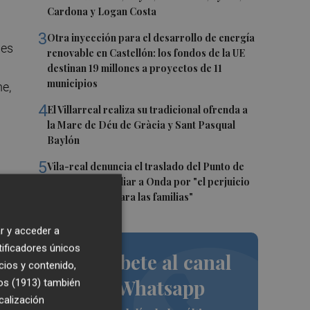
Cardona y Logan Costa
3
Otra inyección para el desarrollo de energía
ues
renovable en Castellón: los fondos de la UE
destinan 19 millones a proyectos de 11
municipios
me,
4
El Villarreal realiza su tradicional ofrenda a
la Mare de Déu de Gràcia y Sant Pasqual
Baylón
5
Vila-real denuncia el traslado del Punto de
Encuentro Familiar a Onda por "el perjuicio
que supondrá para las familias"
r y acceder a
tificadores únicos
Suscríbete al canal
cios y contenido,
de Whatsapp
os (1913)
también
calización