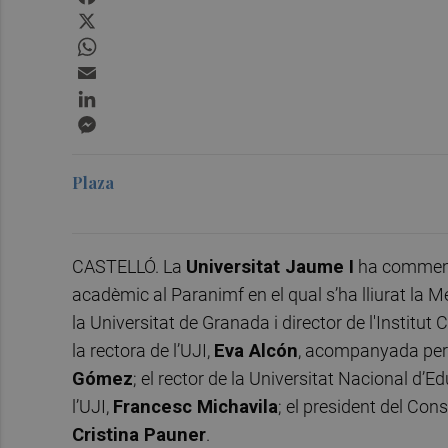
X
WhatsApp
Email
LinkedIn
Messenger
Plaza
CASTELLÓ. La
Universitat Jaume I
ha commemor
acadèmic al Paranimf en el qual s’ha lliurat la M
la Universitat de Granada i director de l'Institut
la rectora de l’UJI,
Eva Alcón
, acompanyada per 
Gómez
; el rector de la Universitat Nacional d’E
l’UJI,
Francesc Michavila
; el president del Cons
Cristina Pauner
.