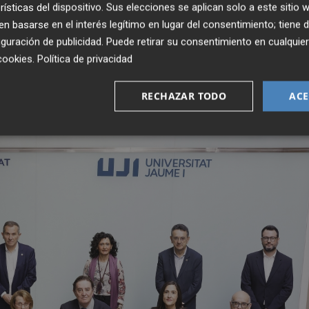
rísticas del dispositivo. Sus elecciones se aplican solo a este sitio
achado
, García Montero ha fet algunes reflexions sobre la
 basarse en el interés legítimo en lugar del consentimiento; tiene 
 a través d’uns mitjans i un llenguatge proper que li arribe.
guración de publicidad
. Puede retirar su consentimiento en cualqu
cookies
.
Política de privacidad
hora d’invertir en ciència, tecnologia o humanitats tindrem
 el camí obert», ha assenyalat.
RECHAZAR TODO
ACE