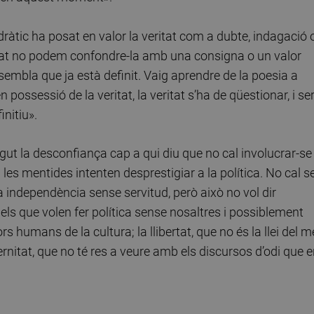
tic ha posat en valor la veritat com a dubte, indagació 
tat no podem confondre-la amb una consigna o un valor
 sembla que ja està definit. Vaig aprendre de la poesia a
ossessió de la veritat, la veritat s’ha de qüestionar, i se
nitiu».
gut la desconfiança cap a qui diu que no cal involucrar-se
 les mentides intenten desprestigiar a la política. No cal s
la independència sense servitud, però això no vol dir
dels que volen fer política sense nosaltres i possiblement
rs humans de la cultura; la llibertat, que no és la llei del 
aternitat, que no té res a veure amb els discursos d’odi que 