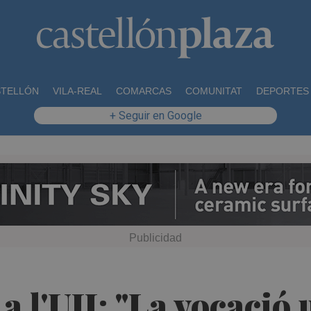
STELLÓN
VILA-REAL
COMARCAS
COMUNITAT
DEPORTES
+ Seguir en Google
 l'UJI: "La vocació 