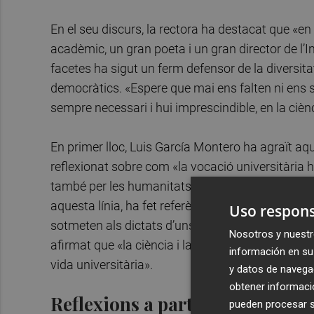
En el seu discurs, la rectora ha destacat que «e
acadèmic, un gran poeta i un gran director de l’I
facetes ha sigut un ferm defensor de la diversitat 
democràtics. «Espere que mai ens falten ni ens s
sempre necessari i hui imprescindible, en la ciènci
En primer lloc, Luis García Montero ha agraït aq
reflexionat sobre com «la vocació universitària h
també per les humanitats perquè aquestes estigu
aquesta línia, ha fet referència al «perill que s
Uso respons
sotmeten als dictats d’uns ensenyaments que sol
Nosotros y nuestr
afirmat que «la ciència i la tècnica tenen una arr
información en su 
vida universitària».
y datos de navega
obtener informació
Reflexions a partir de Machado
pueden procesar su