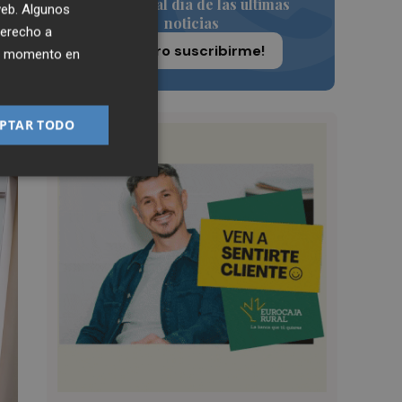
Siempre al día de las últimas
 web. Algunos
noticias
derecho a
¡Quiero suscribirme!
ier momento en
 el
PTAR TODO