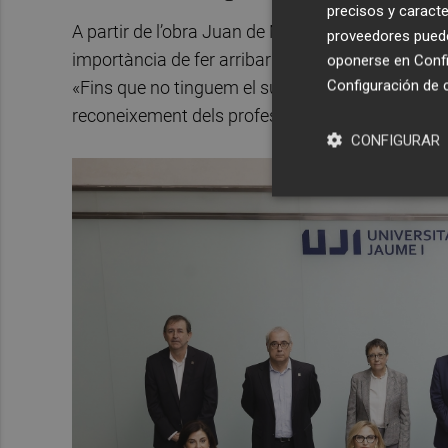
precisos y caracte
A partir de l’obra Juan de Mairena d’
Antonio M
proveedores pueden
importància de fer arribar la ciència a la societat
oponerse en
Confi
Configuración de 
«Fins que no tinguem el suport de la societat a l’
reconeixement dels professionals però no estarà
CONFIGURAR