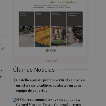
6
6:17
Últimas Noticias
 a
er
1
Castelló apuesta por convertir el eclipse en
un referente científico: recibirá a un gran
equipo de expertos
2
El Villarreal anuncia a sus seis capitanes:
Gerard Moreno, Foyth, Comesaña, Ayoze,