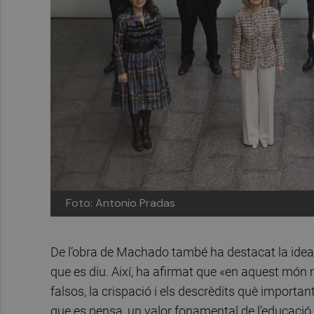
Foto: Antonio Pradas
De l’obra de Machado també ha destacat la idea d
que es diu. Així, ha afirmat que «en aquest món 
falsos, la crispació i els descrèdits què importan
que es pensa, un valor fonamental de l’educaci