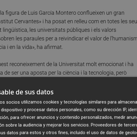
n la figura de Luis García Montero conflueixen un gran
nstitut Cervantes» i ha posat en relleu com en totes les se
lingüística, les universitats públiques i els valors
obren les paraules per a reivindicar el valor de l’humanis
a i en la vida», ha afirmat.
uest reconeixement de la Universitat molt emocionat i ha
a de ser una aposta per la ciència i la tecnologia, però
en al servei de la dignitat humana i la convivència». En
uposa que les universitats es queden sense ànima quan es
able de sus datos
s tenen a veure amb les exigències del mercat». Així, ha
os socios utilizamos cookies y tecnologías similares para almacena
el en les humanitats i això m’ho ha ensenyat la poesia i la
dispositivo y procesar datos personales, como su dirección IP, iden
ción, para ofrecer anuncios y contenido personalizados, medir anun
n sobre la audiencia y mejorar los servicios.
Proveedores de tercer
s datos para estos y otros fines, incluido el uso de datos de geolo