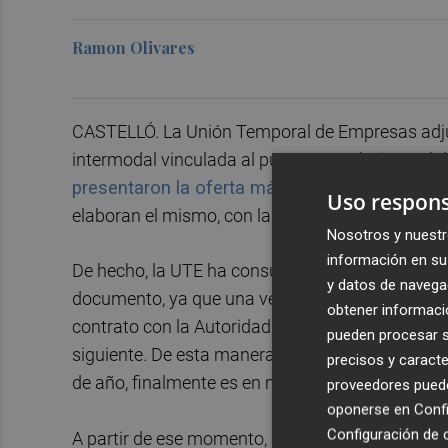
Ramon Olivares
CASTELLÓ. La Unión Temporal de Empresas adjudi
intermodal vinculada al puerto ya trabaja en e
presentaron la oferta más barata
, se han hech
Uso respons
elaboran el mismo, con las lógicas salvedades d
Nosotros y nuestr
información en su 
De hecho, la UTE ha consumido ya prácticamente
y datos de navega
documento, ya que una vez superada una suspens
obtener informació
contrato con la Autoridad Portuaria de Castellón e
pueden procesar su
siguiente. De esta manera, y aunque la intención 
precisos y caracte
de año, finalmente es en mayo (en teoría el 8 d
proveedores pueden
oponerse en
Confi
Configuración de 
A partir de ese momento, PortCastelló podrá ret