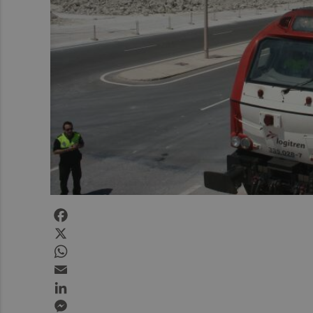
Facebook
X
WhatsApp
Email
LinkedIn
Messenger