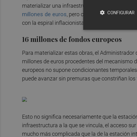
materializar una infraestructura para la que ha
CONFIGURAR
millones de euros
, pero cuyo montante exacto d
con la espiral inflacionista actual, es de prever q
16 millones de fondos europeos
Para materializar estas obras, el Administrador 
millones de euros procedentes del mecanismo de 
europeos no supone condicionantes temporales, 
puede avanzar sin premuras que constriñan los
Esto no significa necesariamente que la estaci
infraestructura a la que se vincula, el acceso sur
mucho más complicada que la de la estación int