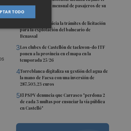
0
mejor resultado mensual de pasajeros de su
PTAR TODO
historia
o,
2
La Diputación inicia la trámites de licitación
para la explotación del balneario de
Benassal
3
Los clubes de Castellón de taekwon-do ITF
ponen a la provincia en el mapa en la
os
temporada 25/26
4
Torreblanca digitaliza su gestión del agua de
la mano de Facsa con una inversión de
287.503,23 euros
5
El PSPV denuncia que Carrasco "perdona 2
de cada 3 multas por ensuciar la vía pública
en Castelló"