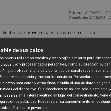
Publicado: 31/08/2022 ·
17:0
Actualizado: 31/08/2022 · 1
cataria del proyecto constructivo de la estación
l documento. Las empresas
Cimarq
y
MSFPA
,
que
o con el contrato por un montante de 277.000 euros y ya
able de sus datos
el verano.
os socios utilizamos cookies y tecnologías similares para almacena
dispositivo y procesar datos personales, como su dirección IP, iden
 dos meses de los diez de plazo para la redacción del
ción, para ofrecer anuncios y contenido personalizados, medir anun
ión del procedimiento de adjudicación, formalizaron el
n sobre la audiencia y mejorar los servicios.
Proveedores de tercer
l pasado 8 de julio, con lo que este entró en vigor al día
s datos para estos y otros fines, incluido el uso de datos de geolo
de la entidad pública era disponer del proyecto a principi
rísticas del dispositivo. Sus elecciones se aplican solo a este sitio
e ese mes cumple el plazo) cuando debería estar concluido
 basarse en el interés legítimo en lugar del consentimiento; tiene 
guración de publicidad
. Puede retirar su consentimiento en cualqu
cookies
.
Política de privacidad
omar la tramitación administrativa del proyecto para