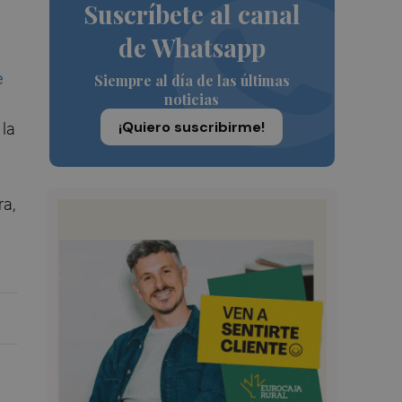
Suscríbete al canal
de Whatsapp
e
Siempre al día de las últimas
noticias
¡Quiero suscribirme!
 la
ra,