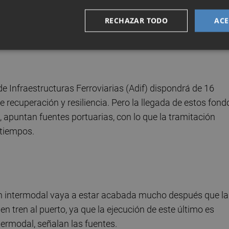
sta ahora se ha estimado
una inversión aproximada de 2
RECHAZAR TODO
ACE
ebe definir el proyecto ahora en redacción. En este sentid
ue el coste pueda ir al alza.
de Infraestructuras Ferroviarias (Adif) dispondrá de 16
recuperación y resiliencia. Pero la llegada de estos fond
apuntan fuentes portuarias, con lo que la tramitación
 tiempos.
ón intermodal vaya a estar acabada mucho después que la
 en tren al puerto, ya que la ejecución de este último es
ermodal, señalan las fuentes.