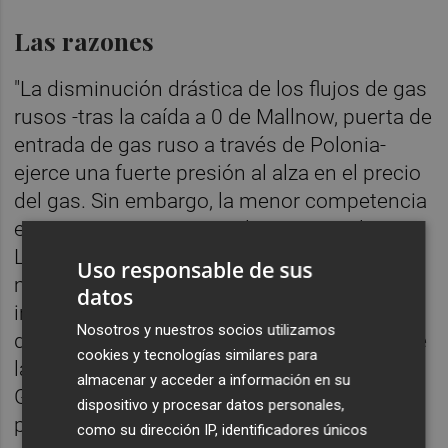
Las razones
"La disminución drástica de los flujos de gas
rusos -tras la caída a 0 de Mallnow, puerta de
entrada de gas ruso a través de Polonia-
ejerce una fuerte presión al alza en el precio
del gas. Sin embargo, la menor competencia
entre Europa y Asia por el Gas Natural
Licuado, la previsión de temperaturas
Uso responsable de sus
moderadas a finales del periodo y el
datos
incremento del flujo noruego, contribuyen a
Nosotros y nuestros socios utilizamos
disminuir el precio del gas natural a partir de
cookies y tecnologías similares para
la segunda semana del periodo", señala
almacenar y acceder a información en su
Gasindustrial para argumentar la bajada de
dispositivo y procesar datos personales,
precio.
como su dirección IP, identificadores únicos