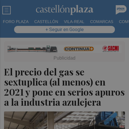
FORO PLAZA
CASTELLÓN
VILA-REAL
COMARCAS
COM
+ Seguir en Google
El precio del gas se
sextuplica (al menos) en
2021 y pone en serios apuros
a la industria azulejera