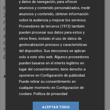
y datos de navegación, para ofrecer
Falta por ver si esto se consolidará en este
anuncios y contenido personalizados, medir
anuncios y contenido, obtener información
2022, ya que el comportamiento del
sobre la audiencia y mejorar los servicios.
mercado gasístico se está demostrando
Proveedores de terceros (1913)
también
muy volátil, pero siempre con una tendencia
pueden procesar sus datos para estos y
alcista que hace temer lo peor a los
otros fines, incluido el uso de datos de
dirigentes empresariales castellonenses. El
geolocalización precisos y características
frío que llega, de momento, no es un buen
del dispositivo. Sus elecciones se aplican
presagio.
solo a este sitio web. Algunos proveedores
pueden basarse en el interés legítimo en
lugar del consentimiento; tiene derecho a
oponerse en
Configuración de publicidad
.
ARCHIVADO EN
AZULEJO
GASINDUSTRIAL
Puede retirar su consentimiento en
cualquier momento en
Configuración de
cookies
.
Política de privacidad
ACEPTAR TODO