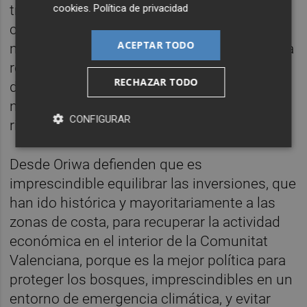
cookies
.
Política de privacidad
tragedia, pide a los organismos públicos la
colaboración para agilizar la puesta en
ACEPTAR TODO
marcha de políticas eficaces que permitan la
recuperación socioeconómica y ambiental
RECHAZAR TODO
de la zona. Políticas reales y efectivas al
nuevo equipo que acaba de tomar las
CONFIGURAR
riendas del gobierno.
Desde Oriwa defienden que es
imprescindible equilibrar las inversiones, que
han ido histórica y mayoritariamente a las
zonas de costa, para recuperar la actividad
económica en el interior de la Comunitat
Valenciana, porque es la mejor política para
proteger los bosques, imprescindibles en un
entorno de emergencia climática, y evitar