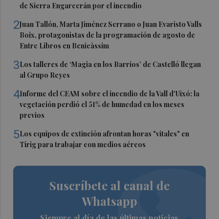
de Sierra Engarcerán por el incendio
2
Juan Tallón, Marta Jiménez Serrano o Juan Evaristo Valls
Boix, protagonistas de la programación de agosto de
Entre Libros en Benicàssim
3
Los talleres de ‘Magia en los Barrios’ de Castelló llegan
al Grupo Reyes
4
Informe del CEAM sobre el incendio de la Vall d'Uixó: la
vegetación perdió el 51% de humedad en los meses
previos
5
Los equipos de extinción afrontan horas "vitales" en
Tírig para trabajar con medios aéreos
Suscríbete al canal de
Whatsapp
Siempre al día de las últimas noticias