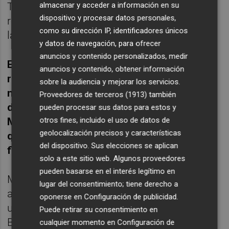
almacenar y acceder a información en su
Torás y Sacañet inversiones urgentes para
dispositivo y procesar datos personales,
recuperar los montes quemados e impulsar
como su dirección IP, identificadores únicos
la actividad económica de la zona afectada.
y datos de navegación, para ofrecer
anuncios y contenido personalizados, medir
El primer paso para repoblar la zona es
anuncios y contenido, obtener información
recuperar sus montes y para ello se
sobre la audiencia y mejorar los servicios.
necesita la inversión urgente e implicación
Proveedores de terceros (1913)
también
de las entidades e instituciones públicas.
pueden procesar sus datos para estos y
otros fines, incluido el uso de datos de
Mientras no se recupere el monte
geolocalización precisos y características
quemado, será complicado que la vida
del dispositivo. Sus elecciones se aplican
florezca en estas zonas afectadas.
solo a este sitio web. Algunos proveedores
pueden basarse en el interés legítimo en
Más allá de la declaración de intenciones, la
lugar del consentimiento; tiene derecho a
asociación que esta semana ha organizado
oponerse en
Configuración de publicidad
.
una acción reivindicativa en el municipio de
Puede retirar su consentimiento en
Bejís con motico del primer año de la
cualquier momento en
Configuración de