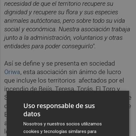
necesidad de que el territorio recupere su
dignidad y recupere su flora y sus especies
animales autóctonas, pero sobre todo su vida
social y económica. Nuestra asociación trabaja
junto a la administración, voluntarios y otras
entidades para poder conseguirlo".
Así se define y se presenta en sociedad
Oriwa
, esta asociación sin ánimo de lucro
que incluye los territorios afectados por el
incendio de Bejís, Teresa, Torás, El Toro y
Sacañet. La entidad trabaja con el objetivo de
Uso responsable de sus
conseguir la recuperación socioambiental de
datos
Bejís, Teresa, Torás y Sacañet y por ello pide
a la Generalitat, la Diputación de Castellón y
Nosotros y nuestros socios utilizamos
los Ayuntamientos de Bejís, El Toro, Teresa,
cookies y tecnologías similares para