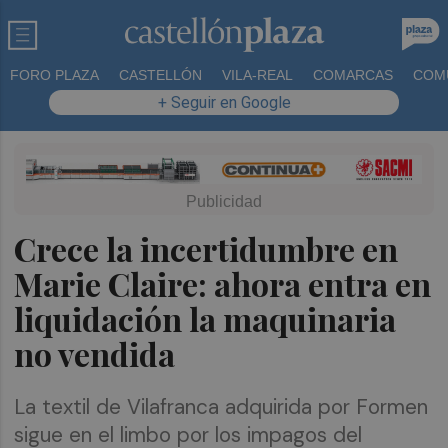
FORO PLAZA
CASTELLÓN
VILA-REAL
COMARCAS
COM
+ Seguir en Google
Crece la incertidumbre en
Marie Claire: ahora entra en
liquidación la maquinaria
no vendida
La textil de Vilafranca adquirida por Formen
sigue en el limbo por los impagos del