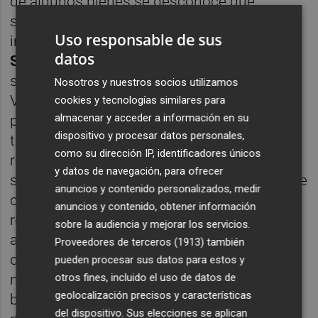
de algunos bienes se desconoce que
sucederá con la nueva Marie Claire por los
Uso responsable de sus
incumplimientos de
Ángel Pío
datos
Sánchez.
Desde que se confirmó en
septiembre su entrada en la empresa de
Nosotros y nuestros socios utilizamos
Vilafranca, no ha pagado por la unidad
cookies y tecnologías similares para
almacenar y acceder a información en su
productiva ni las nóminas de los
dispositivo y procesar datos personales,
trabajadores.
La plantilla,
que acumula
como su dirección IP, identificadores únicos
retrasos en los cobros de
4 a 7 meses
y que
y datos de navegación, para ofrecer
se encuentra en un paro indefinido hasta que
anuncios y contenido personalizados, medir
cobre, ha presentado demandas para
anuncios y contenido, obtener información
rescindir sus contratos, mientras el
sobre la audiencia y mejorar los servicios.
administrador concursal acudió al juzgado
Proveedores de terceros (1913)
también
de lo Mercantil de Castelló ante la falta de
pueden procesar sus datos para estos y
noticias de Formen. La magistrada decidió
otros fines, incluido el uso de datos de
geolocalización precisos y características
bloquear de forma cautelar las cuentas del
del dispositivo. Sus elecciones se aplican