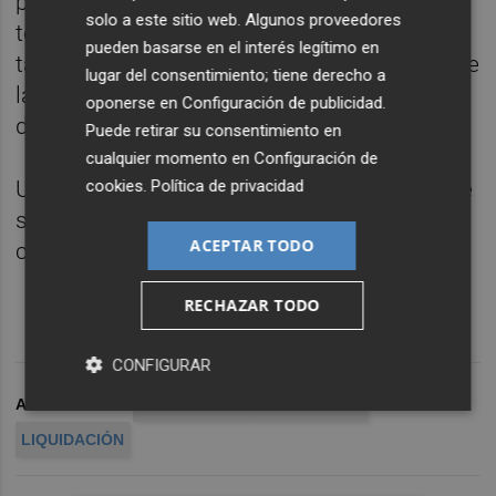
propietario para evitar la posible venta a
solo a este sitio web. Algunos proveedores
terceros de bienes de la empresa. La jueza
pueden basarse en el interés legítimo en
también tiene que decidir sobre el recurso de
lugar del consentimiento; tiene derecho a
la propia Formen en el que pide el
oponerse en
Configuración de publicidad
.
desbloqueo de sus cuentas.
Puede retirar su consentimiento en
cualquier momento en
Configuración de
cookies
.
Política de privacidad
Un
impasse
en la centenaria Marie Claire que
siembra dudas sobre su futuro y
ACEPTAR TODO
continuidad.
RECHAZAR TODO
CONFIGURAR
ARCHIVADO EN
MARIE CLAIRE
VILAFRANCA
LIQUIDACIÓN