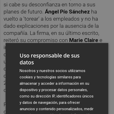
si cabe su desconfianza en torno a sus
planes de futuro.
Ángel Pío Sánchez
ha
vuelto a 'torear' a los empleados y no ha
dado explicaciones por la ausencia de la
compañía. La firma, en su último escrito,
reiteró su compromiso con
Marie Claire
e
insistió en que busca una solución para
desbloquear sus cuentas, que no puede
Uso responsable de sus
utilizar por
orden judicial
a instancias de una
datos
demanda presentada por el administrador
Nosotros y nuestros socios utilizamos
concursal por no haber destinado los
cookies y tecnologías similares para
250.000 euros acordados por la adquisición
almacenar y acceder a información en su
de la fábrica.
dispositivo y procesar datos personales,
como su dirección IP, identificadores únicos
y datos de navegación, para ofrecer
Pero sus promesas de momento se han
anuncios y contenido personalizados, medir
quedado en nada y ya son casi cinco meses