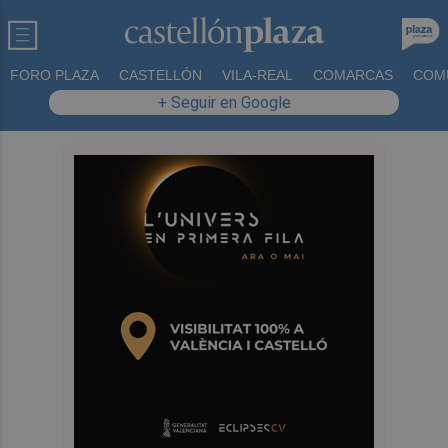
FORO PLAZA
CASTELLÓN
VILA-REAL
COMARCAS
COM
+ Seguir en Google