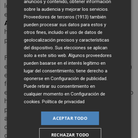
anuncios y contenido, obtener información
los que han transcurrido desde su entrada
sobre la audiencia y mejorar los servicios.
en Marie Claire. El portavoz de Fica-UGT,
Proveedores de terceros (1913)
también
Antonio Durán
, advirtió el lunes que ya le
pueden procesar sus datos para estos y
había transmitido al gerente que "sus
otros fines, incluido el uso de datos de
palabras eran vacías y que no se cumplían".
geolocalización precisos y características
del dispositivo. Sus elecciones se aplican
solo a este sitio web. Algunos proveedores
Formen también informó al comité de
pueden basarse en el interés legítimo en
empresa que el miércoles se iba a reunir con
lugar del consentimiento; tiene derecho a
el administrador para tratar una salida, pero
oponerse en
Configuración de publicidad
.
fuentes conocedoras del proceso seguido
Puede retirar su consentimiento en
en el concurso de acreedores afirman que no
cualquier momento en
Configuración de
ha habido ningún avance al respecto y que
cookies
.
Política de privacidad
persiste la situación de parálisis. A estas
alturas, el comprador, con sede en
Madrid
,
ACEPTAR TODO
debe todas las nóminas de las 80 personas
RECHAZAR TODO
que integran la plantilla, así como sus