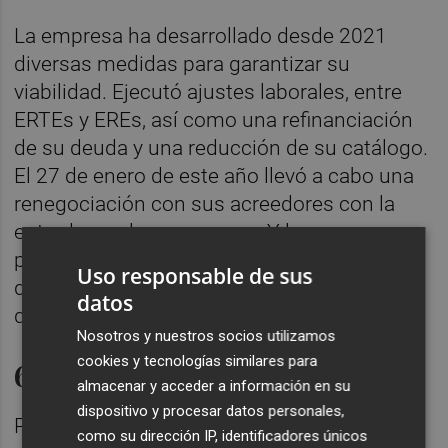
La empresa ha desarrollado desde 2021
diversas medidas para garantizar su
viabilidad. Ejecutó ajustes laborales, entre
ERTEs y EREs, así como una refinanciación
de su deuda y una reducción de su catálogo.
El 27 de enero de este año llevó a cabo una
renegociación con sus acreedores con la
entrada en el preconcurso. Y la semana
pasada culminó un expediente de extinción
Uso responsable de sus
de empleo colectivo de sus 133 empleados,
datos
que cesaron su actividad en la compañía.
Nosotros y nuestros socios utilizamos
cookies y tecnologías similares para
60 años de historia
almacenar y acceder a información en su
dispositivo y procesar datos personales,
Pese a sus dificultades, la firma aún confía
como su dirección IP, identificadores únicos