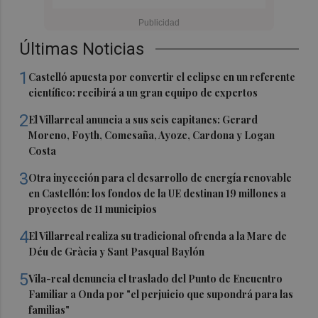
Últimas Noticias
1
Castelló apuesta por convertir el eclipse en un referente
científico: recibirá a un gran equipo de expertos
2
El Villarreal anuncia a sus seis capitanes: Gerard
Moreno, Foyth, Comesaña, Ayoze, Cardona y Logan
Costa
3
Otra inyección para el desarrollo de energía renovable
en Castellón: los fondos de la UE destinan 19 millones a
proyectos de 11 municipios
4
El Villarreal realiza su tradicional ofrenda a la Mare de
Déu de Gràcia y Sant Pasqual Baylón
5
Vila-real denuncia el traslado del Punto de Encuentro
Familiar a Onda por "el perjuicio que supondrá para las
familias"