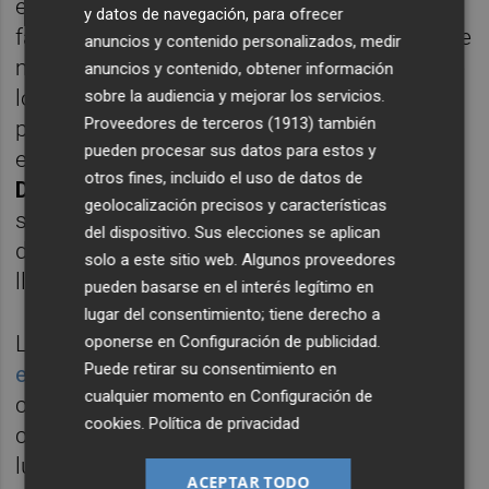
en remontar el vuelo con la venta de la
y datos de navegación, para ofrecer
fábrica a una nueva sociedad. Frost-trol tiene
anuncios y contenido personalizados, medir
más de
60 años de historia
y ha sido uno de
anuncios y contenido, obtener información
los principales grupos europeos en
sobre la audiencia y mejorar los servicios.
Proveedores de terceros (1913)
también
producción de frigoríficos comerciales. La
pueden procesar sus datos para estos y
empresa ha contado con oficinas en
París,
otros fines, incluido el uso de datos de
Dubái y México
. Asimismo, en 2020
geolocalización precisos y características
se trasladó de Castelló a una nueva planta
del dispositivo. Sus elecciones se aplican
de Cabanes. Antes del fraude, la plantilla
solo a este sitio web. Algunos proveedores
llegó a alcanzar las 550 personas.
pueden basarse en el interés legítimo en
lugar del consentimiento; tiene derecho a
La caída de
Frost-trol arrancó
oponerse en
Configuración de publicidad
.
Puede retirar su consentimiento en
en 2021
cuando uno de sus comerciales
cualquier momento en
Configuración de
cerró un pedido de frigoríficos con una
cookies
.
Política de privacidad
compañía francesa, pero esta operación
luego fue cancelada y no informó de ello a
ACEPTAR TODO