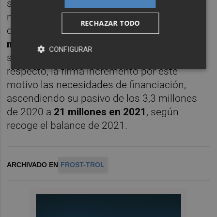
sus superiores, al tiempo que la fabricación
no se paralizó. Una acción que causó como
RECHAZAR TODO
consecuencia un perjuicio económico de
14
millones de euros
, que es lo que supuso el
CONFIGURAR
stock que se fabricó y que no se vendíó. Al
respecto, la firma incrementó por este
motivo las necesidades de financiación,
ascendiendo su pasivo de los 3,3 millones
de 2020 a
21 millones en 2021
, según
recoge el balance de 2021.
ARCHIVADO EN
FROST-TROL