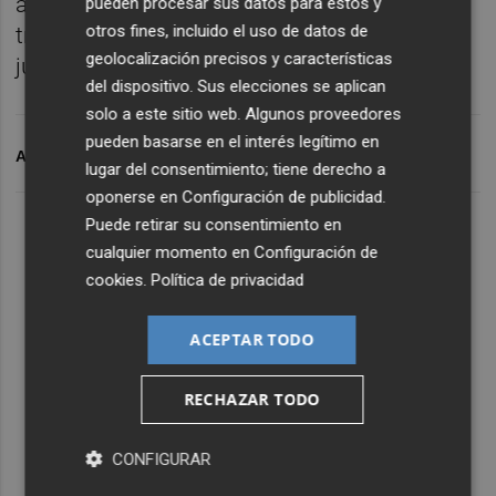
algún aplazamiento, según sostienen los
pueden procesar sus datos para estos y
otros fines, incluido el uso de datos de
trabajadores, que, igualmente acudirán al
geolocalización precisos y características
juzgado en la fecha inicialmente prevista.
del dispositivo. Sus elecciones se aplican
solo a este sitio web. Algunos proveedores
pueden basarse en el interés legítimo en
ARCHIVADO EN
MARIE CLAIRE
FORMEN
lugar del consentimiento; tiene derecho a
oponerse en
Configuración de publicidad
.
Puede retirar su consentimiento en
cualquier momento en
Configuración de
cookies
.
Política de privacidad
ACEPTAR TODO
RECHAZAR TODO
CONFIGURAR