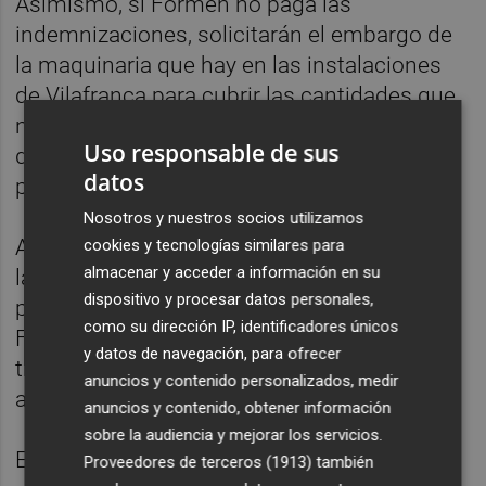
Asimismo, si Formen no paga las
indemnizaciones, solicitarán el embargo de
la maquinaria que hay en las instalaciones
de Vilafranca para cubrir las cantidades que
no pueda asumir el Fogasa, pero
Uso responsable de sus
desconocen la viabilidad de esta operación
datos
por el momento.
Nosotros y nuestros socios utilizamos
Ahora también afrontan la incertidumbre de
cookies y tecnologías similares para
almacenar y acceder a información en su
la celebración del juicio, que estaba fijado
dispositivo y procesar datos personales,
para el próximo
31 de marzo
, ya que
como su dirección IP, identificadores únicos
Formen envió recientemente
una carta
a los
y datos de navegación, para ofrecer
trabajadores comunicándoles el cese de la
anuncios y contenido personalizados, medir
actividad el 30 de marzo.
anuncios y contenido, obtener información
sobre la audiencia y mejorar los servicios.
Esta cercanía en las fechas podría suponer
Proveedores de terceros (1913)
también