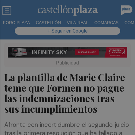
FORO PLAZA
CASTELLÓN
VILA-REAL
COMARCAS
COM
+ Seguir en Google
La plantilla de Marie Claire
teme que Formen no pague
las indemnizaciones tras
sus incumplimientos
Afronta con incertidumbre el segundo juicio
tras la primera resolución que ha fallado a