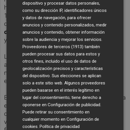
dispositivo y procesar datos personales,
hay dos
camiones
con un precio inicial de
como su dirección IP, identificadores únicos
1.000 euros, diversas carretillas, 32 mesas
y datos de navegación, para ofrecer
de oficina con sillas, el interior de
dos salas
anuncios y contenido personalizados, medir
de conferencias
e incluso transformadores
anuncios y contenido, obtener información
y material de laboratorio.
sobre la audiencia y mejorar los servicios.
Proveedores de terceros (1913)
también
pueden procesar sus datos para estos y
Los precios varían: por ejemplo, se puede
otros fines, incluido el uso de datos de
adquirir un planchador desde
50 euros
,
geolocalización precisos y características
mientras que maquinaria de mayor
del dispositivo. Sus elecciones se aplican
envergadura alcanza los 11.000 euros.
solo a este sitio web. Algunos proveedores
pueden basarse en el interés legítimo en
Estos elementos representan la historia de la
lugar del consentimiento; tiene derecho a
extinta
Marie Claire
, que en pocos días verá
oponerse en
Configuración de publicidad
.
Puede retirar su consentimiento en
cómo sus instalaciones quedan totalmente
cualquier momento en
Configuración de
vacías. En febrero, cuando se marchó de
cookies
.
Política de privacidad
forma unilateral su último propietario,