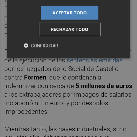
Formen, la industria de Vilafranca ya
ACEPTAR TODO
presagió su final, confirmando la
desaparición de un emblema de la comarca
RECHAZAR TODO
de Els Ports, fundada en 1907.
CONFIGURAR
Por otra parte, queda pendiente la resolución
de la ejecución de las
sentencias emitidas
por los juzgados de lo Social de Castelló
contra
Formen
, que le condenan a
indemnizar con cerca de
5 millones de euros
a los extrabajadores por impagos de salarios
-no abonó ni un euro- y por despidos
improcedentes.
Mientras tanto, las naves industriales, si no