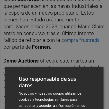
que permanecen en las naves industriales a
la espera de un nuevo propietario. Estos
bienes han estado prácticamente
paralizados desde 2023, cuando Marie Claire
entró en concurso, tras el último intento
fallido de reflotarla con la
compra frustrada
por parte de
Formen
.
Dome Auctions
ofrecerá este martes un
visionado de las pertenencias de la textil de
Vilafranca. Entre los lotes se encuentran
Uso responsable de sus
maquinaria de lavado de hilos sintéticos,
datos
recubrimiento, planchadores, equipos de
Nosotros y nuestros socios utilizamos
embalaje, material rodante y utilitarios que
cookies y tecnologías similares para
en su momento sirvieron para fabricar
almacenar y acceder a información en su
medias, pantis y ropa interior. Asimismo,