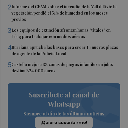
2
Informe del CEAM sobre el incendio de la Vall d'Uixó: la
vegetación perdió el 51% de humedad en los meses
previos
3
Los equipos de extinción afrontan horas "vitales" en
Tírig para trabajar con medios aéreos
4
Burriana aprueba las bases para crear 14 nuevas plazas
de agente de la Policía Local
5
Castelló mejora 33 zonas de juegos infantiles en julio:
destina 324.000 euros
Suscríbete al canal de
Whatsapp
Siempre al día de las últimas noticias
¡Quiero suscribirme!