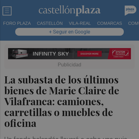
FORO PLAZA
CASTELLÓN
VILA-REAL
COMARCAS
COM
+ Seguir en Google
La subasta de los últimos
bienes de Marie Claire de
Vilafranca: camiones,
carretillas o muebles de
oficina