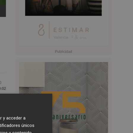
0
0:02
a
de
r y acceder a
tificadores únicos
cios y contenido,