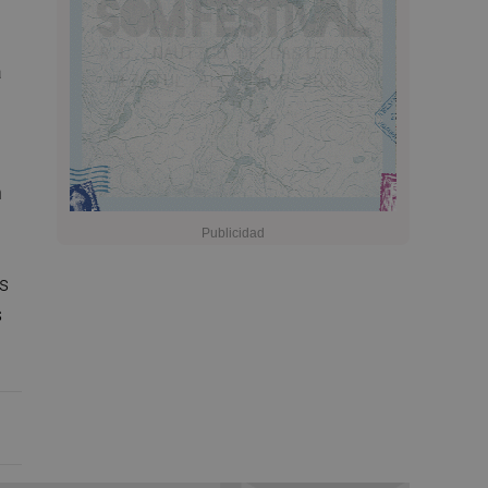
a
n
os
s