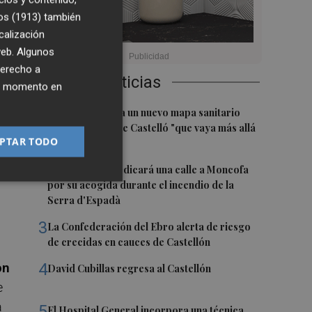
os (1913)
también
til
calización
 web. Algunos
derecho a
do
Últimas Noticias
ier momento en
1
El PSPV reclama un nuevo mapa sanitario
para la ciudad de Castelló "que vaya más allá
PTAR TODO
de parches"
2
eb
Alfondeguilla dedicará una calle a Moncofa
por su acogida durante el incendio de la
Serra d'Espadà
3
La Confederación del Ebro alerta de riesgo
de crecidas en cauces de Castellón
4
on
David Cubillas regresa al Castellón
e
a
5
El Hospital General incorpora una técnica