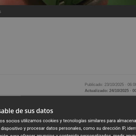
s
Publicado: 23/10/2025 ·
06:0
Actualizado: 24/10/2025 · 0
aire
de Vilafranca está a punto de llegar a su fin de form
able de sus datos
 comprador,
Formen
, la textil encara ahora la
liquidación 
os socios utilizamos cookies y tecnologías similares para almacena
s,
Dome Auctions
, ha puesto a subasta
680 lotes de
dispositivo y procesar datos personales, como su dirección IP, iden
 entre
500 y 1.000 euros
, según informa su propia web.
ción, para ofrecer anuncios y contenido personalizados, medir anun