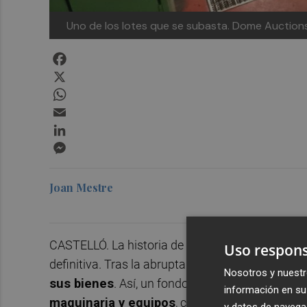
Uno de los lotes que se subasta.
Dome Auction
Facebook
X
WhatsApp
Email
LinkedIn
Messenger
Joan Mestre
CASTELLÓ. La historia de la centenaria
Marie Cl
Uso respons
definitiva. Tras la abrupta marcha de su último
Nosotros y nuestr
sus bienes
. Así, un fondo de inversión holandé
información en su 
maquinaria y equipos
, con precios que oscilan
y datos de navega