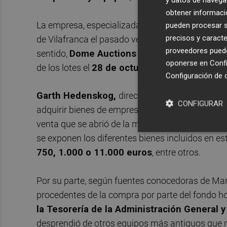
obtener informació
La empresa, especializada en la adquisición de bi
pueden procesar su
precisos y caracte
de Vilafranca el pasado verano mediante una pu
proveedores pueden
sentido,
Dome Auctions
ha convocado una suba
oponerse en
Confi
de los lotes el
28 de octubre
en la dirección de 
Configuración de 
Garth Hedenskog,
director general de Dome 
CONFIGURAR
adquirir bienes de empresas en crisis para facili
venta que se abrió de la maquinaria de Marie Cla
se exponen los diferentes bienes incluidos en es
750, 1.000 o 11.000 euros
, entre otros.
Por su parte, según fuentes conocedoras de Mari
procedentes de la compra por parte del fondo h
la Tesorería de la Administración General y
desprendió de otros equipos más antiguos que n