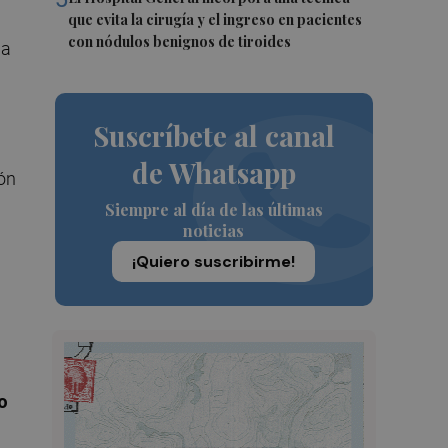
que evita la cirugía y el ingreso en pacientes
con nódulos benignos de tiroides
da
Suscríbete al canal
de Whatsapp
ión
Siempre al día de las últimas
noticias
¡Quiero suscribirme!
o