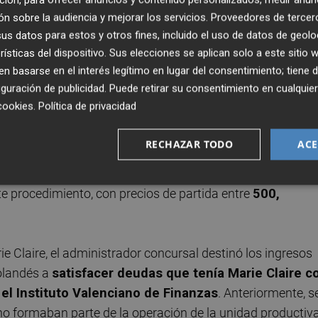
n sobre la audiencia y mejorar los servicios.
Proveedores de tercer
enes de compañías en crisis, adquirió los activos de la tex
s datos para estos y otros fines, incluido el uso de datos de geolo
rísticas del dispositivo. Sus elecciones se aplican solo a este sitio
ja impulsada por el administrador concursal. En este
 basarse en el interés legítimo en lugar del consentimiento; tiene 
sta online los días
29 y 30 de octubre
, con un visiona
guración de publicidad
. Puede retirar su consentimiento en cualqu
la fábrica, calle Peiró Escala de Vilafranca.
cookies
.
Política de privacidad
en España, destaca que
la firma
está especializada en
RECHAZAR TODO
ACE
tar la liquidez que necesitan, y que optaron al proceso de
ire tras no fructificar la incorporación de Formen. En la w
te procedimiento, con precios de partida entre
500,
e Claire, el administrador concursal destinó los ingresos
olandés a
satisfacer deudas que tenía Marie Claire c
 el Instituto Valenciano de Finanzas
. Anteriormente, s
o formaban parte de la operación de la unidad productiv