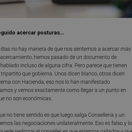
uido acercar posturas...
e días no hay manera de que nos sentemos a acercar más
n acercamiento, hemos pasado de un documento de
blado incluso de alguna cifra. Pero parece que tienen
 tripartito que gobierna. Unos dicen blanco, otros dicen
oblema con Hacienda, eso nos lo han manifestado
ntamos y vemos exactamente como llegar a un punto en
que no son económicas.
e no tiene sentido es que luego salga Conselleria y un
os las negociaciones unilateralmente. Eso es falso y lo
 puede pedirnos el conseller es que estemos callados y qu