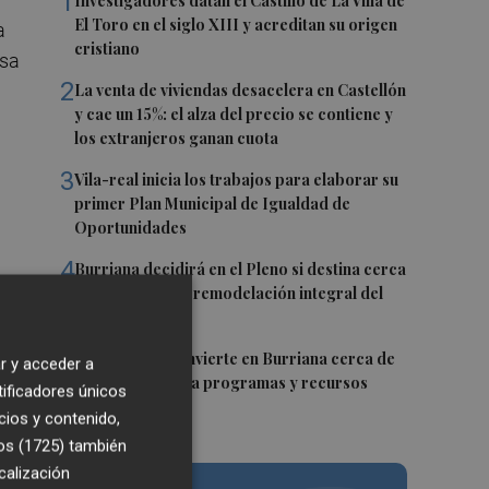
1
Investigadores datan el Castillo de La Villa de
El Toro en el siglo XIII y acreditan su origen
a
cristiano
esa
2
La venta de viviendas desacelera en Castellón
y cae un 15%: el alza del precio se contiene y
los extranjeros ganan cuota
3
Vila-real inicia los trabajos para elaborar su
primer Plan Municipal de Igualdad de
Oportunidades
4
Burriana decidirá en el Pleno si destina cerca
de un millón a la remodelación integral del
Camí Fondo
5
La Generalitat invierte en Burriana cerca de
r y acceder a
5,6 millones para programas y recursos
tificadores únicos
sociales
cios y contenido,
ido
os (1725)
también
or
calización