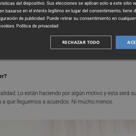
rísticas del dispositivo. Sus elecciones se aplican solo a este sitio
s entregamos un documento y desde entonces no nos han
 basarse en el interés legítimo en lugar del consentimiento; tiene 
el jueves pasado coincidimos en una jornada sobre
guración de publicidad
. Puede retirar su consentimiento en cualqu
rsonalmente le pedí al conseller que nos volviéramos a reun
cookies
.
Política de privacidad
ndo acuerdos en todas las comunidades del entorno. Y
ciación como para que ahora se quede así, en punto
RECHAZAR TODO
ACE
les hemos llamado, les hemos puesto mensajes y no nos
er?
alidad. Lo están haciendo por algún motivo y esta será s
leva a que lleguemos a acuerdos. Ni mucho menos.