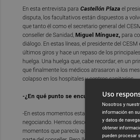
En esta entrevista para
Castellón Plaza
el pres
disputa, los facultativos están dispuestos a vol
que tanto él como el secretario general del CES
conseller de Sanidad,
Miguel Mínguez,
para con
diálogo. En estas líneas, el presidente del CESM 
últimos giros y hace un repaso de los principale
huelga. Una huelga que, cabe recordar, en un pri
que finalmente los médicos atrasaron a los mese
colapso en los hospitales y centros sanitarios.
Uso respons
-¿En qué punto se encuentra el sindicato t
Nosotros y nuestr
información en su 
-En estos momentos estamos un poco decepcio
y datos de navega
negociando. Hemos desconvocado movilizaciones
obtener informació
momentos que parecía que había una buena volu
pueden procesar su
parte del conseller. Pero llevamos 15 días sin re