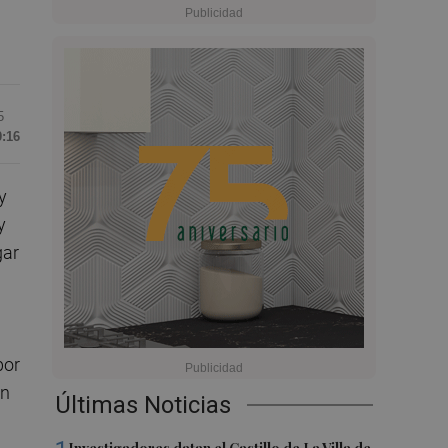
5
0:16
y
y
gar
a
por
an
Últimas Noticias