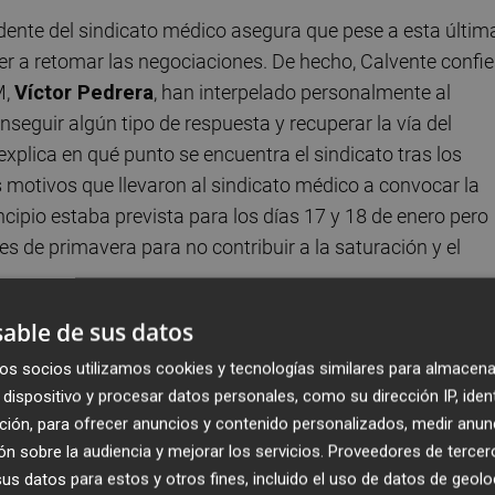
idente del sindicato médico asegura que pese a esta últim
ver a retomar las negociaciones. De hecho, Calvente confi
M,
Víctor Pedrera
, han interpelado personalmente al
seguir algún tipo de respuesta y recuperar la vía del
explica en qué punto se encuentra el sindicato tras los
s motivos que llevaron al sindicato médico a convocar la
ncipio estaba prevista para los días 17 y 18 de enero pero
s de primavera para no contribuir a la saturación y el
able de sus datos
ras este giro en las negociaciones?
os socios utilizamos cookies y tecnologías similares para almacena
dispositivo y procesar datos personales, como su dirección IP, iden
nados y sorprendidos, porque llevamos dos meses
ción, para ofrecer anuncios y contenido personalizados, medir anun
, jornadas de huelga y paros puntuales, porque ha hab
n sobre la audiencia y mejorar los servicios.
Proveedores de tercer
ntad por parte de Conselleria de Sanidad y sobre todo p
s datos para estos y otros fines, incluido el uso de datos de geolo
cibir noticias. Concretamente desde la pitada del día 15 de