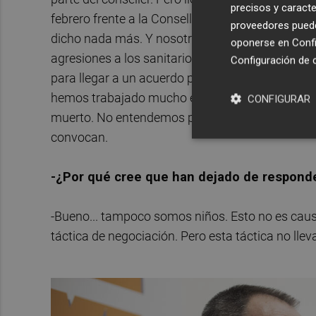
precisos y caracte
febrero frente a la Conselleria de Sanidad. Le
proveedores pueden
dicho nada más. Y nosotros les hemos llamado, 
oponerse en
Confi
agresiones a los sanitarios y, al terminar, yo pe
Configuración de 
para llegar a un acuerdo porque se están llega
hemos trabajado mucho en este proceso de nego
CONFIGURAR
muerto. No entendemos por qué no nos llaman, 
convocan.
-¿Por qué cree que han dejado de respond
-Bueno... tampoco somos niños. Esto no es caus
táctica de negociación. Pero esta táctica no l