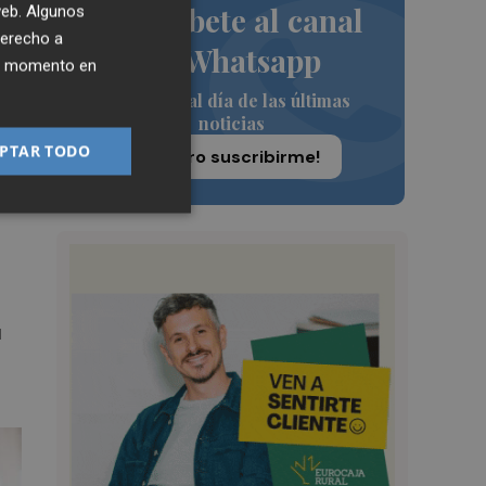
Suscríbete al canal
 web. Algunos
derecho a
de Whatsapp
ier momento en
ir
Siempre al día de las últimas
noticias
PTAR TODO
¡Quiero suscribirme!
u