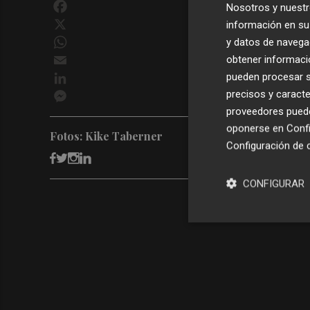
Facebook
Nosotros y nuestr
X
información en su 
WhatsApp
y datos de navega
Email
obtener informació
LinkedIn
pueden procesar su
Messenger
precisos y caracte
proveedores pueden
oponerse en
Confi
Fotos: Kike Taberner
Configuración de 
CONFIGURAR