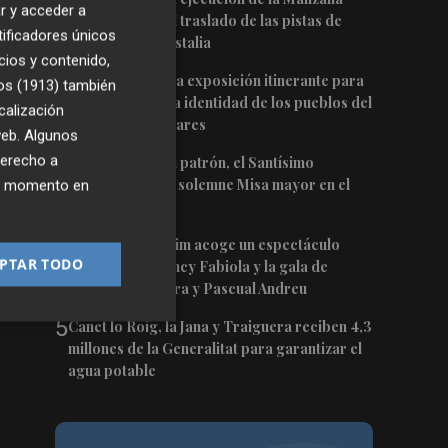
r y acceder a
Albinegra con el traslado de las pistas de
tificadores únicos
pádel junto a Castalia
cios y contenido,
2
Pavías acoge una exposición itinerante para
os (1913)
también
poner en valor la identidad de los pueblos del
calización
Palancia y el Mijares
 web. Algunos
3
derecho a
Onda honra a su patrón, el Santísimo
Salvador, con la solemne Misa mayor en el
ier momento en
Ermitorio
0
7:20
4
Ópera Benicàssim acoge un espectáculo
PTAR TODO
dirigido por Nancy Fabiola y la gala de
Anabel de la Mora y Pascual Andreu
5
Canet lo Roig, la Jana y Traiguera reciben 4,3
millones de la Generalitat para garantizar el
agua potable