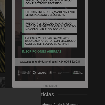
Últimas Noticias
1
Castelló inicia la ejecución de la Manzana