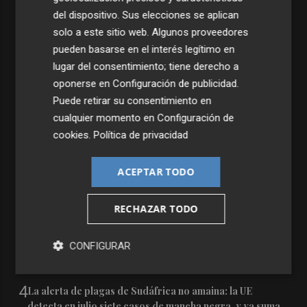
del dispositivo. Sus elecciones se aplican
solo a este sitio web. Algunos proveedores
pueden basarse en el interés legítimo en
lugar del consentimiento; tiene derecho a
oponerse en
Configuración de publicidad
.
Puede retirar su consentimiento en
Últimas Noticias
cualquier momento en
Configuración de
cookies
.
Política de privacidad
1
El Gobierno ejecuta 7.200 millones de Next Generation
en la Comunitat: el acceso a PortCastelló y la intermodal
reciben 191 millones
ACEPTAR TODO
2
Moncofa disfruta las fiestas patronales de Sant Roc con
RECHAZAR TODO
una programación adapta a todos los públicos
3
PortCastelló cierra el segundo mejor mes de julio en
CONFIGURAR
graneles líquidos: dispara el petróleo en medio de la
guerra de Oriente Medio
4
La alerta de plagas de Sudáfrica no amaina: la UE
detecta en julio siete casos de mancha negra, y ya suma