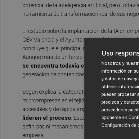
potencial de la inteligencia artificial, pero toda
herramienta de transformación real de sus nego
El estudio sobre la implantación de la IA en em
CEV Valencia y el Ayuntamiento de València y ela
concluye que el principal reto ya no es acceder a
Uso respons
Aunque más de un tercio de las empresas afirma u
Nosotros y nuestr
se encuentra todavía en una fase de prueb
información en su 
generación de contenidos, la gestión documental
y datos de navega
obtener informació
Según explica la catedrática de la UPV y experta
pueden procesar su
microempresas en el tejido empresarial valenc
precisos y caracte
accesibles y de rápida implementación, pero co
proveedores pueden
lideren el proceso
. Esto provoca que la intelig
oponerse en
Confi
Configuración de 
definidos ni mecanismos que permitan evaluar su
empresa.