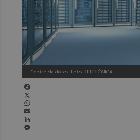
Centro de datos.
Foto: TELEFÓNICA
Facebook
X
WhatsApp
Email
LinkedIn
Messenger