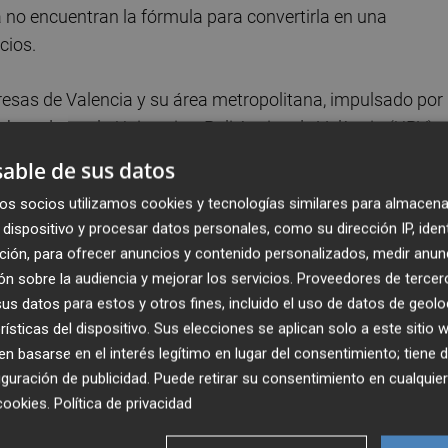
vía no encuentran la fórmula para convertirla en una
cios.
presas de Valencia y su área metropolitana, impulsado por
borado por la Universitat Politècnica de València (UPV),
 la tecnología, sino integrarla de forma estructurada.
able de sus datos
tilizar herramientas de inteligencia artificial,
la mayorí
os socios utilizamos cookies y tecnologías similares para almacena
as
o experimentación, con aplicaciones limitadas a la
dispositivo y procesar datos personales, como su dirección IP, iden
 o tareas administrativas.
ción, para ofrecer anuncios y contenido personalizados, medir anun
n sobre la audiencia y mejorar los servicios.
Proveedores de tercer
 en IA
Nuria Lloret
, el predominio de pymes y
s datos para estos y otros fines, incluido el uso de datos de geolo
iano favorece una adopción basada en herramientas
rísticas del dispositivo. Sus elecciones se aplican solo a este sitio
n escasa formalización y
sin equipos especializados q
 basarse en el interés legítimo en lugar del consentimiento; tiene 
encia artificial se incorpore de forma aislada, sin objetivos
guración de publicidad
. Puede retirar su consentimiento en cualqu
cookies
.
Política de privacidad
 impacto en la productividad o en la competitividad de l