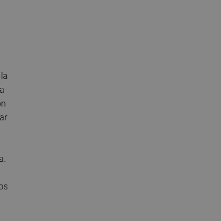
n
 la
ta
ón
ar
a.
tos