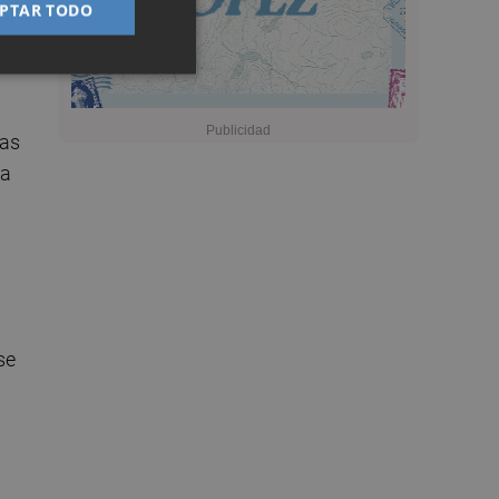
PTAR TODO
de
las
ia
se