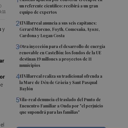
1
un referente científico: recibirá a un gran
0
equipo de expertos
3:11
2
El Villarreal anuncia a sus seis capitanes:
s
y
Gerard Moreno, Foyth, Comesaña, Ayoze,
Cardona y Logan Costa
3
Otra inyección para el desarrollo de energía
renovable en Castellón: los fondos de la UE
destinan 19 millones a proyectos de 11
ar
municipios
4
El Villarreal realiza su tradicional ofrenda a
ior
la Mare de Déu de Gràcia y Sant Pasqual
se
Baylón
5
Vila-real denuncia el traslado del Punto de
Encuentro Familiar a Onda por "el perjuicio
que supondrá para las familias"
a
el