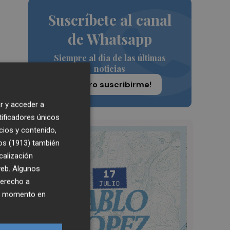
Suscríbete al canal
de Whatsapp
Siempre al día de las últimas
noticias
¡Quiero suscribirme!
a
r y acceder a
tificadores únicos
cios y contenido,
os (1913)
también
calización
 web. Algunos
ue
derecho a
ier momento en
a