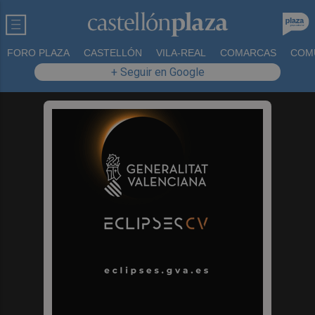
FORO PLAZA
CASTELLÓN
VILA-REAL
COMARCAS
COM
+ Seguir en Google