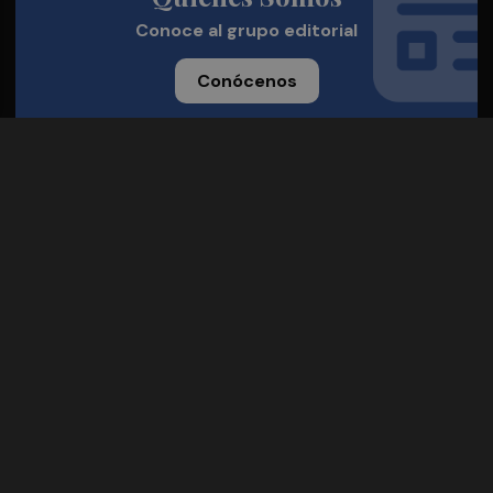
Conoce al grupo editorial
Conócenos
Publicidad
Contacto
Aviso legal
Política de privacidad
Cookies
© 2026 Castellón Plaza
Desarrollado por
OA Cloud