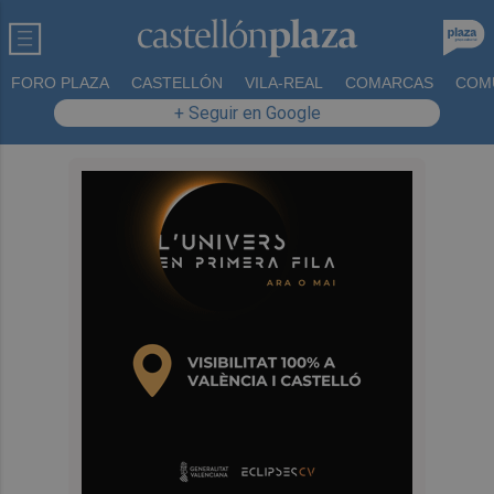
FORO PLAZA
CASTELLÓN
VILA-REAL
COMARCAS
COM
+ Seguir en Google