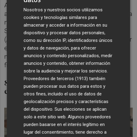
Asimismo, estos días sus instalaciones
Nosotros y nuestros socios utilizamos
albergan la auditoría inicial para certificar a la
cookies y tecnologías similares para
norma ASC Seabass Seabream and Meagre
almacenar y acceder a información en su
Standard su producto estrella: la corvina
dispositivo y procesar datos personales,
(
Argyrosomus regius
). Con ello busca obtener
como su dirección IP, identificadores únicos
el sello internacional más exigente en
y datos de navegación, para ofrecer
anuncios y contenido personalizados, medir
materia de sostenibilidad, señalan desde la
anuncios y contenido, obtener información
firma.
sobre la audiencia y mejorar los servicios.
Proveedores de terceros (1913)
también
85 millones de facturación, el 60%
pueden procesar sus datos para estos y
en España
otros fines, incluido el uso de datos de
geolocalización precisos y características
del dispositivo. Sus elecciones se aplican
solo a este sitio web. Algunos proveedores
pueden basarse en el interés legítimo en
lugar del consentimiento; tiene derecho a