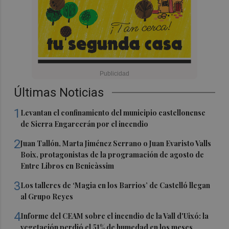
Últimas Noticias
1
Levantan el confinamiento del municipio castellonense
de Sierra Engarcerán por el incendio
2
Juan Tallón, Marta Jiménez Serrano o Juan Evaristo Valls
Boix, protagonistas de la programación de agosto de
Entre Libros en Benicàssim
3
Los talleres de ‘Magia en los Barrios’ de Castelló llegan
al Grupo Reyes
4
Informe del CEAM sobre el incendio de la Vall d'Uixó: la
vegetación perdió el 51% de humedad en los meses