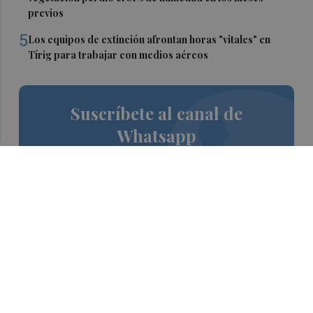
previos
5
Los equipos de extinción afrontan horas "vitales" en
Tírig para trabajar con medios aéreos
Suscríbete al canal de
Whatsapp
Siempre al día de las últimas noticias
¡Quiero suscribirme!