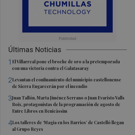
Últimas Noticias
1
El Villarreal pone el broche de oro a la pretemporada
con una victoria contra el Galatasaray
2
Levantan el confinamiento del municipio castellonense
de Sierra Engarcerán por el incendio
3
Juan Tallón, Marta Jiménez Serrano o Juan Evaristo Valls
Boix, protagonistas de la programación de agosto de
Entre Libros en Benicàssim
4
Los talleres de ‘Magia en los Barrios’ de Castelló llegan
al Grupo Reyes