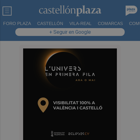
FORO PLAZA
CASTELLÓN
VILA-REAL
COMARCAS
COM
+ Seguir en Google