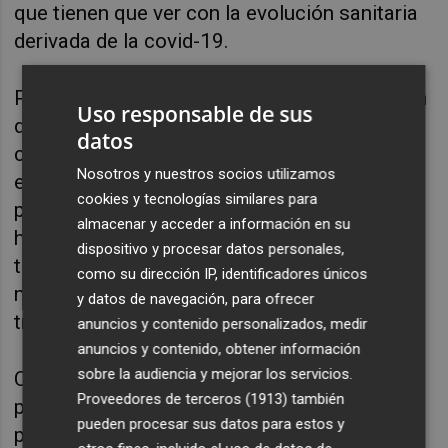
que tienen que ver con la evolución sanitaria
derivada de la covid-19.
Por otro lado, los perjuicios de la cancelación
Uso responsable de sus
de la feria Cersaie ya se prevé enormes en la
datos
ciudad italiana de Bolonia, que esperaba para
Nosotros y nuestros socios utilizamos
esta edición la visita de más de 120.000
cookies y tecnologías similares para
personas, con una repercusión directa en
almacenar y acceder a información en su
hoteles, alojamientos diversos, servicios y
dispositivo y procesar datos personales,
transportes, con daños que se prevén
como su dirección IP, identificadores únicos
millonarios, según fuentes de la patronal
y datos de navegación, para ofrecer
transalpina.
anuncios y contenido personalizados, medir
anuncios y contenido, obtener información
sobre la audiencia y mejorar los servicios.
Cevisama, por otro lado, contó con la
Proveedores de terceros (1913)
también
presencia de más de 90.000 visitantes en la
pueden procesar sus datos para estos y
pasada feria del 2020, una edición "que