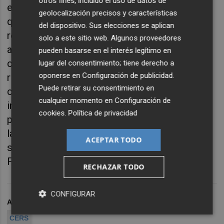
otros fines, incluido el uso de datos de
escapó de la pandemia por apenas 15 días" y
geolocalización precisos y características
que ha hecho que sea el único foro de
del dispositivo. Sus elecciones se aplican
referencia mundial que haya escapado este
solo a este sitio web. Algunos proveedores
año de la crisis sanitaria global a
pueden basarse en el interés legítimo en
consecuencia de la covid-19. Además del
lugar del consentimiento; tiene derecho a
oponerse en
Configuración de publicidad
.
riesgo que se cierne sobre Cevisama, que
Puede retirar su consentimiento en
cuenta con una amplia presencia
cualquier momento en
Configuración de
internacional, están los perjuicios que una
cookies
.
Política de privacidad
posible cancelación del salón supondría para
la economía valenciana, al ser el principal
ACEPTAR TODO
salón sectorial que se celebra anualmente en
Feria Valencia.
RECHAZAR TODO
CONFIGURAR
ARCHIVADO EN
AZULEJO
CEVISAMA
CORONAVIRUS
CERS