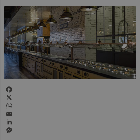
Facebook
X
WhatsApp
Email
LinkedIn
Messenger