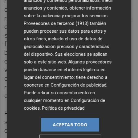
más información al ofertante, respondió el
anuncios y contenido personalizados, medir
anuncios y contenido, obtener información
dueño único del grupo
Muad Did Holding
sobre la audiencia y mejorar los servicios.
para aclarar que el particular que presentó la
Proveedores de terceros (1913)
también
oferta se trata de su "socio", además de
pueden procesar sus datos para estos y
subrayar que el grupo espera una
otros fines, incluido el uso de datos de
facturación anual de 70 millones y unos
geolocalización precisos y características
beneficios de 3 millones, así como un
del dispositivo. Sus elecciones se aplican
crecimiento adicional del 10-15% en las
solo a este sitio web. Algunos proveedores
ventas para los próximos años. Información
pueden basarse en el interés legítimo en
lugar del consentimiento; tiene derecho a
que, sin embargo, no convenció ni a Atitlan
oponerse en
Configuración de publicidad
.
ni a la empresa concursada, el grupo Tastia,
Puede retirar su consentimiento en
que presentaron nuevas alegaciones.
cualquier momento en
Configuración de
cookies
.
Política de privacidad
Por su parte, Atitlan insiste en la "falta de
solvencia y de medios humanos y técnicos"
ACEPTAR TODO
del oferente al señalar que se trata de "una