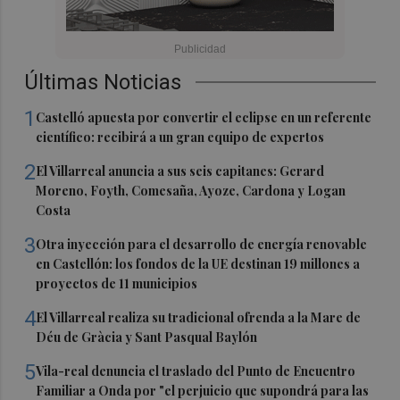
Últimas Noticias
1
Castelló apuesta por convertir el eclipse en un referente
científico: recibirá a un gran equipo de expertos
2
El Villarreal anuncia a sus seis capitanes: Gerard
Moreno, Foyth, Comesaña, Ayoze, Cardona y Logan
Costa
3
Otra inyección para el desarrollo de energía renovable
en Castellón: los fondos de la UE destinan 19 millones a
proyectos de 11 municipios
4
El Villarreal realiza su tradicional ofrenda a la Mare de
Déu de Gràcia y Sant Pasqual Baylón
5
Vila-real denuncia el traslado del Punto de Encuentro
Familiar a Onda por "el perjuicio que supondrá para las