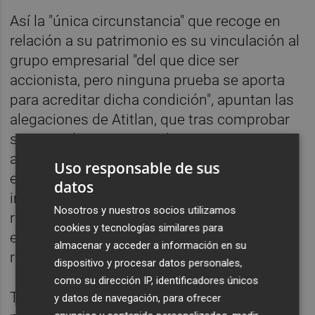
Así la "única circunstancia" que recoge en
relación a su patrimonio es su vinculación al
grupo empresarial "del que dice ser
accionista, pero ninguna prueba se aporta
para acreditar dicha condición", apuntan las
alegaciones de Atitlan, que tras comprobar
sus vinculaciones, concluye que no es
administrador ni apoderado de ninguna
Uso responsable de sus
empresa del grupo en cuestión. Sí lo es,
datos
insiste, de una decena de empresas
Nosotros y nuestros socios utilizamos
radicadas en Murcia, de las cuales ocho
cookies y tecnologías similares para
estarían cerradas y las otras dos son de
almacenar y acceder a información en su
reciente creación.
dispositivo y procesar datos personales,
como su dirección IP, identificadores únicos
Tras solicitar el administrador concursal
y datos de navegación, para ofrecer