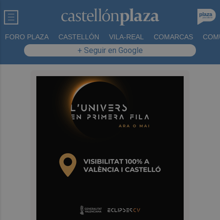
FORO PLAZA
CASTELLÓN
VILA-REAL
COMARCAS
COM
+ Seguir en Google