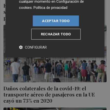
cualquier momento en
Configuración de
España elimina el formulario de control
cookies
.
Política de privacidad
sanitario para los pasajeros que entren al
país por aire o mar
ACEPTAR TODO
RECHAZAR TODO
CONFIGURAR
Daños colaterales de la covid-19: el
transporte aéreo de pasajeros en la UE
cayó un 73% en 2020