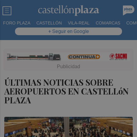
FORO PLAZA
CASTELLÓN
VILA-REAL
COMARCAS
COM
+ Seguir en Google
ÚLTIMAS NOTICIAS SOBRE
AEROPUERTOS EN CASTELLóN
PLAZA