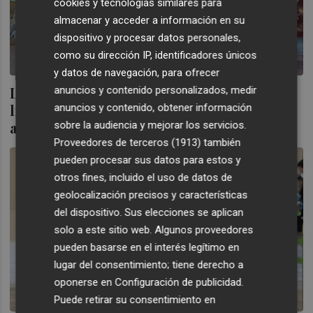
cookies y tecnologías similares para
almacenar y acceder a información en su
dispositivo y procesar datos personales,
como su dirección IP, identificadores únicos
y datos de navegación, para ofrecer
Los pasajeros no tendrán que sacar
anuncios y contenido personalizados, medir
líquidos y portátiles en los controles de
anuncios y contenido, obtener información
aeropuertos desde 2024
sobre la audiencia y mejorar los servicios.
Proveedores de terceros (1913)
también
pueden procesar sus datos para estos y
otros fines, incluido el uso de datos de
geolocalización precisos y características
del dispositivo. Sus elecciones se aplican
solo a este sitio web. Algunos proveedores
pueden basarse en el interés legítimo en
lugar del consentimiento; tiene derecho a
oponerse en
Configuración de publicidad
.
Puede retirar su consentimiento en