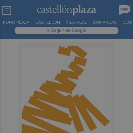
FORO PLAZA
CASTELLÓN
VILA-REAL
COMARCAS
COM
+ Seguir en Google