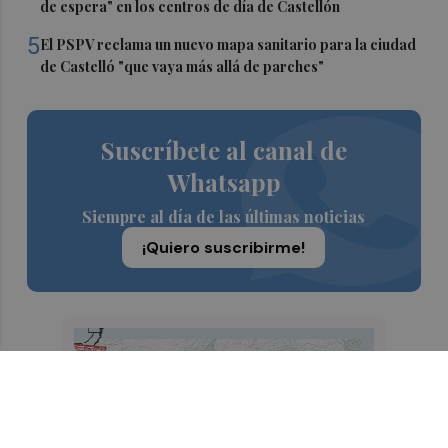
de espera" en los centros de día de Castellón
5
El PSPV reclama un nuevo mapa sanitario para la ciudad
de Castelló "que vaya más allá de parches"
Suscríbete al canal de
Whatsapp
Siempre al día de las últimas noticias
¡Quiero suscribirme!