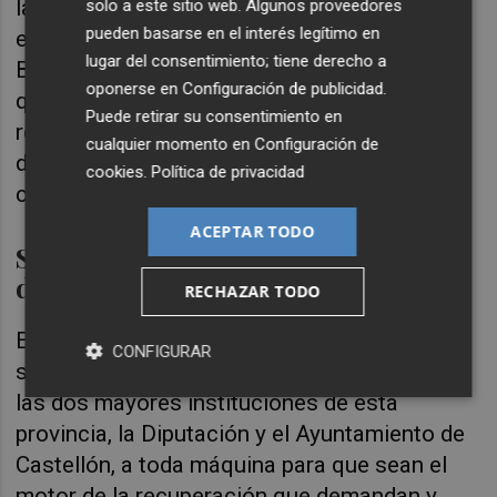
la ciudad de Castellón, donde es número dos
solo a este sitio web. Algunos proveedores
pueden basarse en el interés legítimo en
en el Grupo Municipal Popular, y donde
lugar del consentimiento; tiene derecho a
Begoña Carrasco está perfilando el proyecto
oponerse en
Configuración de publicidad
.
que debe permitir recuperar la alcaldía y
Puede retirar su consentimiento en
reorientar el trabajo de la máxima institución
cualquier momento en
Configuración de
de la capital al servicio de los
cookies
.
Política de privacidad
castellonenses”.
ACEPTAR TODO
Sales entra en el comité de
dirección
RECHAZAR TODO
El objetivo último del Partido Popular es,
CONFIGURAR
según explican estas mismas fuentes, “poner
las dos mayores instituciones de esta
provincia, la Diputación y el Ayuntamiento de
Castellón, a toda máquina para que sean el
motor de la recuperación que demandan y