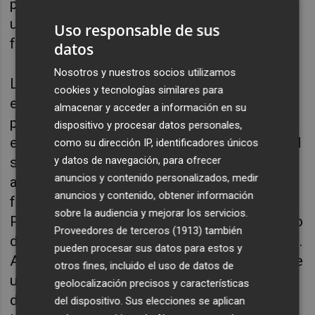
provincial del PPCS ha sido ratificada por
unanimidad y ya ha sido comunicada
Uso responsable de sus
formalmente a la institución.
datos
Nosotros y nuestros socios utilizamos
La presidenta provincial Marta Barrachina
cookies y tecnologías similares para
explica que, “con esta decisión, damos un
almacenar y acceder a información en su
paso más en el fortalecimiento de la
dispositivo y procesar datos personales,
estrategia política interna del PPCS, ya que el
como su dirección IP, identificadores únicos
y datos de navegación, para ofrecer
secretario general pasa a tener un papel
anuncios y contenido personalizados, medir
activo en una institución que consideramos
anuncios y contenido, obtener información
fundamental dentro del proyecto que el
sobre la audiencia y mejorar los servicios.
Partido Popular está construyendo al servicio
Proveedores de terceros (1913)
también
de los castellonenses en los 135 municipios”.
pueden procesar sus datos para estos y
Asimismo, señalan fuentes del PP a través de
otros fines, incluido el uso de datos de
un comunicado, la decisión permitirá al
geolocalización precisos y características
diputado Vicent Sales “reforzar su trabajo en
del dispositivo. Sus elecciones se aplican