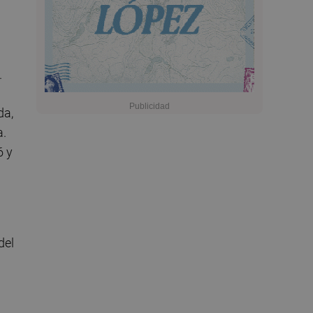
.
da,
a.
6 y
del