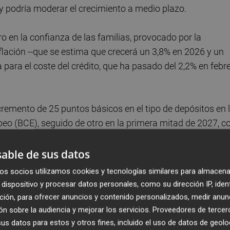
 y podría moderar el crecimiento a medio plazo.
o en la confianza de las familias, provocado por la
flación --que se estima que crecerá un 3,8% en 2026 y un
ia para el coste del crédito, que ha pasado del 2,2% en febr
remento de 25 puntos básicos en el tipo de depósitos en 
peo (BCE), seguido de otro en la primera mitad de 2027, c
able de sus datos
nflación
os socios utilizamos cookies y tecnologías similares para almacena
dispositivo y procesar datos personales, como su dirección IP, iden
e el impacto de los precios de la energía sobre la econo
ción, para ofrecer anuncios y contenido personalizados, medir anun
les de transmisión que afectan, principalmente, a las
n sobre la audiencia y mejorar los servicios.
Proveedores de tercer
s datos para estos y otros fines, incluido el uso de datos de geolo