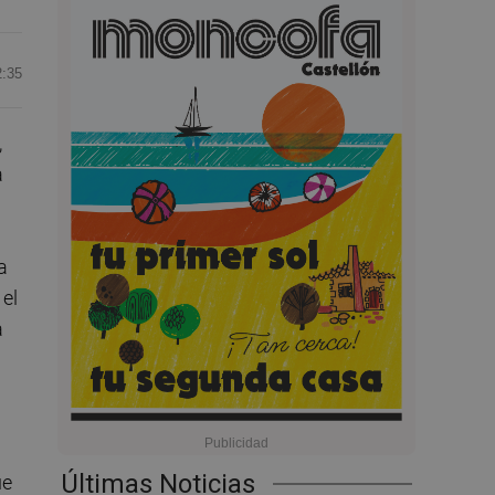
2:35
,
a
a
 el
a
Últimas Noticias
ue