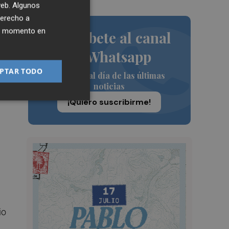
 web. Algunos
derecho a
ier momento en
Suscríbete al canal
de Whatsapp
PTAR TODO
Siempre al día de las últimas
noticias
¡Quiero suscribirme!
io