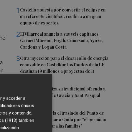
1
Castelló apuesta por convertir el eclipse en
un referente científico: recibirá a un gran
equipo de expertos
2
El Villarreal anuncia a sus seis capitanes:
ero
Gerard Moreno, Foyth, Comesaña, Ayoze,
Cardona y Logan Costa
3
Otra inyección para el desarrollo de energía
la
renovable en Castellón: los fondos de la UE
on
destinan 19 millones a proyectos de 11
municipios
4
El Villarreal realiza su tradicional ofrenda a
la Mare de Déu de Gràcia y Sant Pasqual
r y acceder a
Baylón
tificadores únicos
mía
5
Vila-real denuncia el traslado del Punto de
cios y contenido,
Encuentro Familiar a Onda por "el perjuicio
os (1913)
también
que supondrá para las familias"
calización