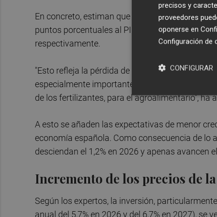
precisos y caracte
En concreto, estiman que el 'shock' de oferta tras
proveedores pueden
puntos porcentuales al PIB en 2026 y 2027, y elev
oponerse en
Confi
Configuración de 
respectivamente.
CONFIGURAR
"Esto refleja la pérdida de competitividad que s
especialmente importante para las empresas del
de los fertilizantes, para el agroalimentario", h
A esto se añaden las expectativas de menor crec
economía española. Como consecuencia de lo ant
desciendan el 1,2% en 2026 y apenas avancen el
Incremento de los precios de la
Según los expertos, la inversión, particularmen
anual del 5,7% en 2026 y del 6,7% en 2027), se v