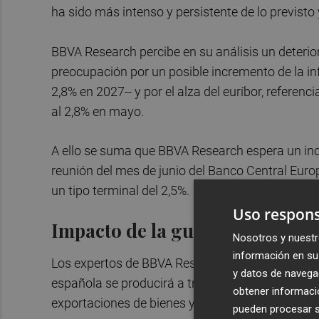
ha sido más intenso y persistente de lo previsto
BBVA Research percibe en su análisis un deterior
preocupación por un posible incremento de la in
2,8% en 2027-- y por el alza del euríbor, referenc
al 2,8% en mayo.
A ello se suma que BBVA Research espera un inc
reunión del mes de junio del Banco Central Euro
un tipo terminal del 2,5%.
Uso respons
Impacto de la guerra en PIB e i
Nosotros y nuestr
información en su 
Los expertos de BBVA Research han explicado qu
y datos de navega
española se producirá a través de distintos cana
obtener informació
exportaciones de bienes y a la inversión.
pueden procesar su