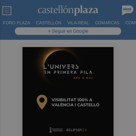
FORO PLAZA
CASTELLÓN
VILA-REAL
COMARCAS
COM
+ Seguir en Google