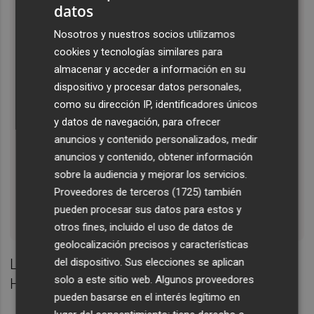
datos
Con el Plan Auto+ queremos facilitar el
Nosotros y nuestros socios utilizamos
acceso a la movilidad eléctrica en España,
cookies y tecnologías similares para
ofreciendo a nuestros clientes la
almacenar y acceder a información en su
tranquilidad de contar con el respaldo de
dispositivo y procesar datos personales,
Hyundai en un momento clave de
como su dirección IP, identificadores únicos
transición del sector. Es una propuesta
y datos de navegación, para ofrecer
que combina sostenibilidad, innovación y
anuncios y contenido personalizados, medir
confianza. No se trata solo de vender un
anuncios y contenido, obtener información
coche, sino de acompañar a las personas
sobre la audiencia y mejorar los servicios.
Proveedores de terceros (1725)
también
en el paso hacia una nueva forma de
pueden procesar sus datos para estos y
movilidad.
otros fines, incluido el uso de datos de
geolocalización precisos y características
del dispositivo. Sus elecciones se aplican
Leopoldo SatrústeguiPresidente y CEO de
solo a este sitio web. Algunos proveedores
Hyundai Motor España
pueden basarse en el interés legítimo en