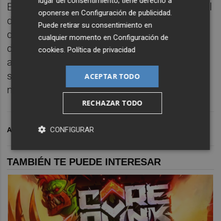
lugar del consentimiento; tiene derecho a
El
Plan Auto+
está disponible en la red oficial
oponerse en
Configuración de publicidad
.
de concesionarios Hyundai en toda España,
Puede retirar su consentimiento en
donde los clientes pueden conocer la oferta
cualquier momento en
Configuración de
de vehículos eléctricos, recibir
cookies
.
Política de privacidad
asesoramiento personalizado y acceder a
soluciones integrales pensadas para una
ACEPTAR TODO
nueva forma de movilidad.
RECHAZAR TODO
CONFIGURAR
ARCHIVADO EN
PLAZA MOTOR
TAMBIÉN TE PUEDE INTERESAR