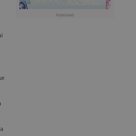
al
y
ue
a
la