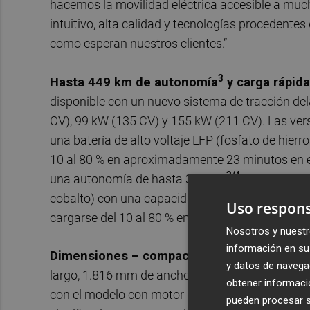
hacemos la movilidad eléctrica accesible a muc
intuitivo, alta calidad y tecnologías procedente
como esperan nuestros clientes.”
3
Hasta 449 km de autonomía
y carga rápida
disponible con un nuevo sistema de tracción dela
CV), 99 kW (135 CV) y 155 kW (211 CV). Las ver
una batería de alto voltaje LFP (fosfato de hierro
10 al 80 % en aproximadamente 23 minutos en es
3/4
una autonomía de hasta 329 km
. La versión
cobalto) con una capacidad de 52 kWh (netos),
Uso respons
cargarse del 10 al 80 % en aproximadamente 24 
Nosotros y nuestr
información en su 
Dimensiones – compacto, espacioso y apto p
y datos de navega
largo, 1.816 mm de ancho y 1.530 mm de alto, c
obtener informació
con el modelo con motor de combustión, el ID. 
pueden procesar su