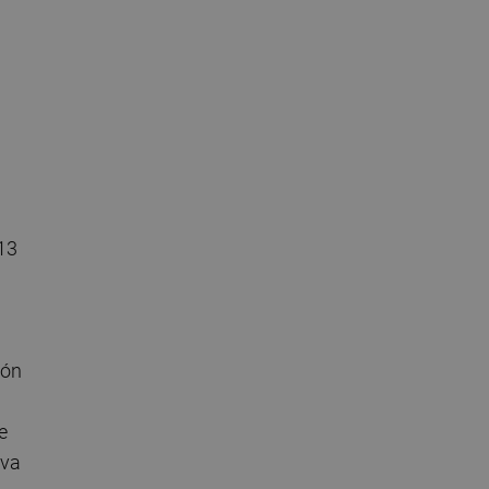
l
 13
ión
e
iva