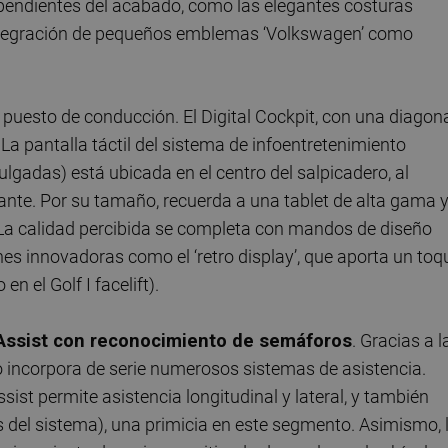
dependientes del acabado, como las elegantes costuras
 integración de pequeños emblemas ‘Volkswagen’ como
 puesto de conducción. El Digital Cockpit, con una diagon
 La pantalla táctil del sistema de infoentretenimiento
lgadas) está ubicada en el centro del salpicadero, al
te. Por su tamaño, recuerda a una tablet de alta gama 
 La calidad percibida se completa con mandos de diseño
nes innovadoras como el ‘retro display’, que aporta un toq
n el Golf I facelift).
 Assist con reconocimiento de semáforos
. Gracias a l
o incorpora de serie numerosos sistemas de asistencia.
ist permite asistencia longitudinal y lateral, y también
es del sistema), una primicia en este segmento. Asimismo, 