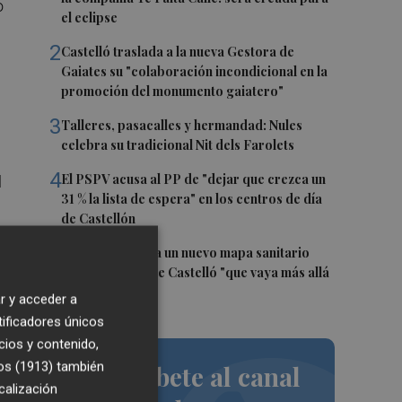
o
el eclipse
2
Castelló traslada a la nueva Gestora de
Gaiates su "colaboración incondicional en la
promoción del monumento gaiatero"
3
Talleres, pasacalles y hermandad: Nules
celebra su tradicional Nit dels Farolets
4
El PSPV acusa al PP de "dejar que crezca un
l
31 % la lista de espera" en los centros de día
de Castellón
-
5
El PSPV reclama un nuevo mapa sanitario
para la ciudad de Castelló "que vaya más allá
de parches"
r y acceder a
tificadores únicos
cios y contenido,
n
os (1913)
también
Suscríbete al canal
calización