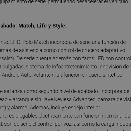
uipamiento de serie, permitiendo desacelerar el vehículo
cabado: Match, Life y Style
:
nte. El ID. Polo Match incorpora de serie una función de
emas de asistencia como control de crucero adaptativo
Assist). De serie cuenta además con faros LED con contro
10 pulgadas, sistema de infoentretenimiento Innovision de
ndroid Auto, volante multifunción en cuero sintético.
 Life se lanza como segundo nivel de acabado. Incorpora de
eso y arranque sin llave Keyless Advanced, cámara de vis
ro) y alarma. Además, incluye espejo interior
eriores plegables eléctricamente con función memoria, qu
 son de serie el control por voz, así como la carga induct