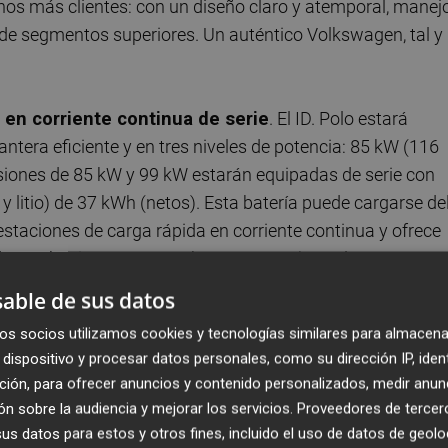
hos más clientes: con un diseño claro y atemporal, manej
s de segmentos superiores. Un auténtico Volkswagen, tal y
 en corriente continua de serie
. El ID. Polo estará
ntera eficiente y en tres niveles de potencia: 85 kW (116
siones de 85 kW y 99 kW estarán equipadas de serie con
 y litio) de 37 kWh (netos). Esta batería puede cargarse de
taciones de carga rápida en corriente continua y ofrece
 de 155 kW incorpora una batería NMC (níquel-manganeso
 permite alcanzar autonomías de hasta 449 km3 y puede
able de sus datos
minutos en estaciones de carga en corriente continua.
os socios utilizamos cookies y tecnologías similares para almacena
dispositivo y procesar datos personales, como su dirección IP, iden
ara el uso diario
. El nuevo ID. Polo mide 4.053 mm de
ción, para ofrecer anuncios y contenido personalizados, medir anun
on una distancia entre ejes de 2.600 mm. En comparació
n sobre la audiencia y mejorar los servicios.
Proveedores de tercer
Polo destaca por un aprovechamiento del espacio
s datos para estos y otros fines, incluido el uso de datos de geolo