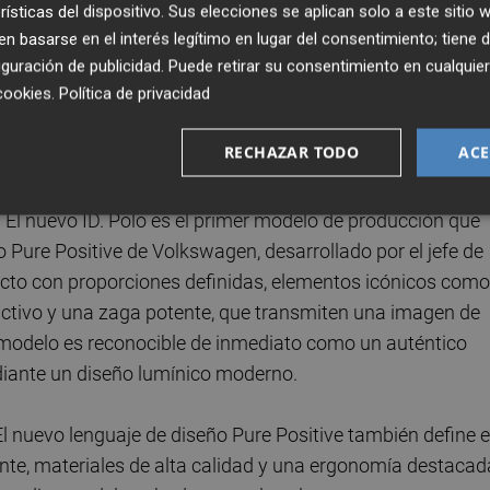
orma MEB+. Un ejemplo de ello es el volumen del maletero,
rísticas del dispositivo. Sus elecciones se aplican solo a este sitio
s. Con los respaldos de los asientos traseros abatidos, l
 basarse en el interés legítimo en lugar del consentimiento; tiene 
 litros (Polo convencional: 1.125 litros). Este aumento d
guración de publicidad
. Puede retirar su consentimiento en cualqu
cookies
.
Política de privacidad
en un vehículo más versátil que sus predecesores, no solo
 de responder con solvencia al uso diario con amigos y
RECHAZAR TODO
ACE
. El nuevo ID. Polo es el primer modelo de producción que
 Pure Positive de Volkswagen, desarrollado por el jefe de
cto con proporciones definidas, elementos icónicos como
atractivo y una zaga potente, que transmiten una imagen de
o modelo es reconocible de inmediato como un auténtico
diante un diseño lumínico moderno.
 El nuevo lenguaje de diseño Pure Positive también define e
igente, materiales de alta calidad y una ergonomía destacad