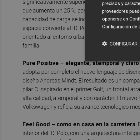
significativamente superior gracias a la plataf
precisos y caracte
que aumenta un 25 %, pasando de 351 a 441 litro
proveedores pueden
capacidad de carga se incrementa hasta los 1.240
oponerse en
Confi
Configuración de 
espacio convierte al ID. Polo, con cinco plazas, 
orientado al entorno urbano, sino también capaz
CONFIGURAR
familia.
Pure Positive – elegante, atemporal y claro
adopta por completo el nuevo lenguaje de diseño
diseño Andreas Mindt. El resultado es un compa
pilar C inspirado en el primer Golf, un frontal 
alta calidad, atemporal y con carácter. El nuev
Volkswagen y refleja su avance tecnológico me
Feel Good – como en casa en la carretera
.
interior del ID. Polo, con una arquitectura intel