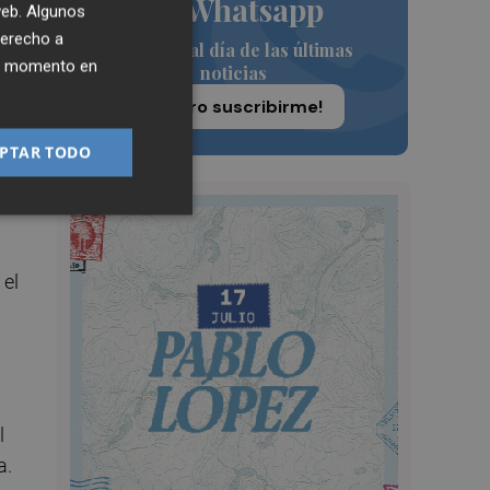
de Whatsapp
 web. Algunos
a
derecho a
Siempre al día de las últimas
e
ier momento en
noticias
¡Quiero suscribirme!
PTAR TODO
 el
l
a.