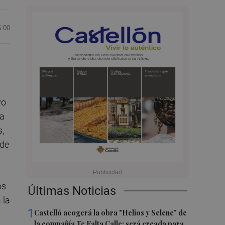
6:00
vo
a
,
 de
os
Últimas Noticias
 la
1
Castelló acogerá la obra "Helios y Selene" de
la compañía Te Falta Calle: será creada para