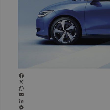
Facebook
X
WhatsApp
Email
LinkedIn
Messenger